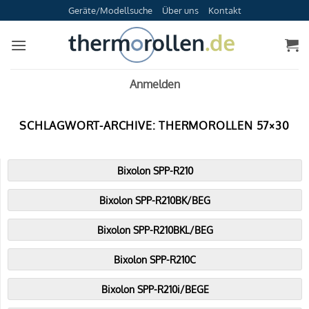
Zum
Geräte/Modellsuche
Über uns
Kontakt
Inhalt
springen
Anmelden
SCHLAGWORT-ARCHIVE:
THERMOROLLEN 57×30
Bixolon SPP-R210
Bixolon SPP-R210BK/BEG
Bixolon SPP-R210BKL/BEG
Bixolon SPP-R210C
Bixolon SPP-R210i/BEGE