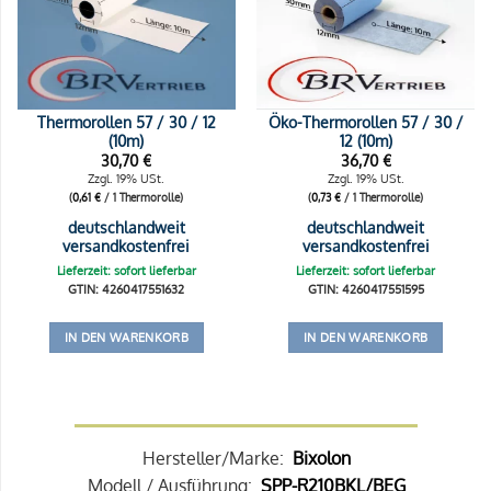
Thermorollen 57 / 30 / 12
Öko-Thermorollen 57 / 30 /
(10m)
12 (10m)
30,70
€
36,70
€
Zzgl. 19% USt.
Zzgl. 19% USt.
(
0,61
€
/ 1 Thermorolle)
(
0,73
€
/ 1 Thermorolle)
deutschlandweit
deutschlandweit
versandkostenfrei
versandkostenfrei
Lieferzeit: sofort lieferbar
Lieferzeit: sofort lieferbar
GTIN: 4260417551632
GTIN: 4260417551595
IN DEN WARENKORB
IN DEN WARENKORB
Hersteller/Marke:
Bixolon
Modell / Ausführung:
SPP-R210BKL/BEG