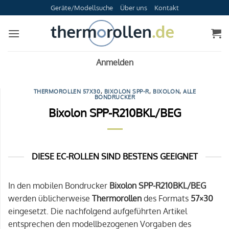
Zum
Geräte/Modellsuche
Über uns
Kontakt
Inhalt
springen
Anmelden
THERMOROLLEN 57X30
,
BIXOLON SPP-R
,
BIXOLON
,
ALLE
BONDRUCKER
Bixolon SPP-R210BKL/BEG
DIESE EC-ROLLEN SIND BESTENS GEEIGNET
In den mobilen Bondrucker
Bixolon SPP-R210BKL/BEG
werden üblicherweise
Thermorollen
des Formats
57×30
eingesetzt. Die nachfolgend aufgeführten Artikel
entsprechen den modellbezogenen Vorgaben des