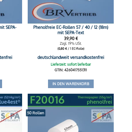
mit SEPA-
Phenolfreie EC-Rollen 57 / 40 / 12 (18m)
mit SEPA-Text
39,90
€
Zzgl. 19% USt.
(
0,80
€
/ 1 EC-Rolle)
tenfrei
deutschlandweit versandkostenfrei
Lieferzeit: sofort lieferbar
GTIN: 4260417551311
IN DEN WARENKORB
50 Rollen