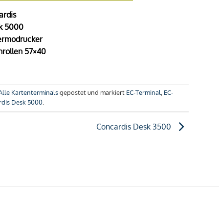
ardis
k 5000
ermodrucker
rollen 57×40
Alle Kartenterminals
gepostet und markiert
EC-Terminal
,
EC-
rdis Desk 5000
.
Concardis Desk 3500