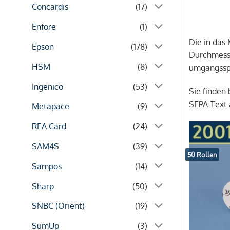
Concardis
(17)
Enfore
(1)
Die in das
Epson
(178)
Durchmesse
HSM
(8)
umgangsspr
Ingenico
(53)
Sie finden
SEPA-Text 
Metapace
(9)
REA Card
(24)
SAM4S
(39)
50 Rollen
Sampos
(14)
Sharp
(50)
SNBC (Orient)
(19)
SumUp
(3)