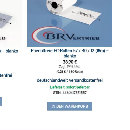
Phenolfreie EC-Rollen 57 / 40 / 12 (18m) –
) – blanko
blanko
38,90
€
Zzgl. 19% USt.
(
0,78
€
/ 1 EC-Rolle)
tenfrei
deutschlandweit versandkostenfrei
Lieferzeit: sofort lieferbar
GTIN: 4260417551557
IN DEN WARENKORB