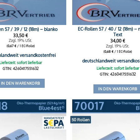
EC-Rollen 57 / 40 / 12 (18m) – 
n 57 / 39 / 12 (18m) – blanko
Text
33,50
€
34,00
€
Zzgl. 19% USt.
Zzgl. 19% USt.
(
0,67
€
/ 1 EC-Rolle)
(
0,68
€
/ 1 EC-Rolle)
hlandweit versandkostenfrei
deutschlandweit versandkos
Lieferzeit: sofort lieferbar
Lieferzeit: sofort lieferbar
GTIN: 4260417551632
GTIN: 4260417551632
IN DEN WARENKORB
IN DEN WARENKORB
50 Rollen