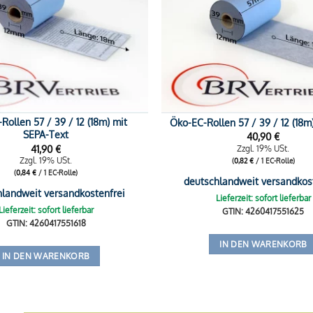
Rollen 57 / 39 / 12 (18m) mit
Öko-EC-Rollen 57 / 39 / 12 (18m
SEPA-Text
40,90
€
41,90
€
Zzgl. 19% USt.
Zzgl. 19% USt.
(
0,82
€
/ 1 EC-Rolle)
(
0,84
€
/ 1 EC-Rolle)
deutschlandweit versandkos
hlandweit versandkostenfrei
Lieferzeit: sofort lieferbar
Lieferzeit: sofort lieferbar
GTIN: 4260417551625
GTIN: 4260417551618
IN DEN WARENKORB
IN DEN WARENKORB