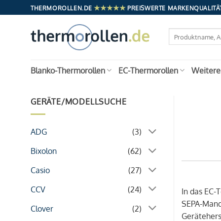
Zum
★★★★★
THERMOROLLEN.DE
PREISWERTE MARKENQUALITÄT
Inhalt
springen
Suchen
nach:
Blanko-Thermorollen
EC-Thermorollen
Weitere
GERÄTE/MODELLSUCHE
ADG
(3)
Bixolon
(62)
Casio
(27)
CCV
(24)
In das EC-
SEPA-Manda
Clover
(2)
Geräteherst