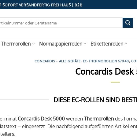
 SOFORT VERSANDFERTIG FREI HAUS | B2B
 Thermorollen
Normalpapierrollen
Etikettenrollen
CONCARDIS - ALLE GERÄTE
,
EC-THERMOROLLEN 57X40
,
CO
Concardis Desk
DIESE EC-ROLLEN SIND BEST
Terminal
Concardis Desk 5000
werden
Thermorollen
des Form
tstext – eingesetzt. Die nachfolgend aufgeführten Artikel 
ellers.