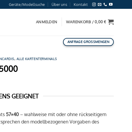
Geräte/Modellsuche
Über uns
Kontakt
ANMELDEN
WARENKORB /
0,00
€
ANFRAGE GROSSMENGEN
NCARDIS
,
ALLE KARTENTERMINALS
 5000
ENS GEEIGNET
ats
57×40
– wahlweise mit oder ohne rückseitigem
entsprechen den modellbezogenen Vorgaben des