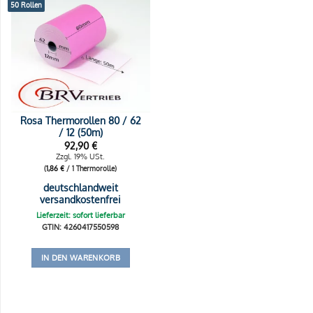
50 Rollen
Rosa Thermorollen 80 / 62
/ 12 (50m)
92,90
€
Zzgl. 19% USt.
(
1,86
€
/ 1 Thermorolle)
deutschlandweit
versandkostenfrei
Lieferzeit: sofort lieferbar
GTIN: 4260417550598
IN DEN WARENKORB