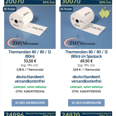
30 Rollen
45 Rollen
Thermorollen 80 / 80 / 12
Thermorollen 80 / 80 / 12
(80m)
(80m) im Sparpack
53,50
€
69,50
€
Zzgl. 19% USt.
Zzgl. 19% USt.
(
1,78
€
/ 1 Thermorolle)
(
1,54
€
/ 1 Thermorolle)
deutschlandweit
deutschlandweit
versandkostenfrei
versandkostenfrei
Lieferzeit: sofort lieferbar
Lieferzeit: sofort lieferbar
GTIN: 4260417550246
GTIN: 4260417550000
IN DEN WARENKORB
IN DEN WARENKORB