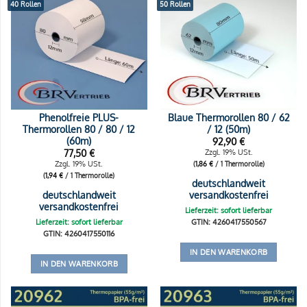
40 Rollen
50 Rollen
Phenolfreie PLUS-
Blaue Thermorollen 80 / 62
Thermorollen 80 / 80 / 12
/ 12 (50m)
(60m)
92,90
€
77,50
€
Zzgl. 19% USt.
Zzgl. 19% USt.
(
1,86
€
/ 1 Thermorolle)
(
1,94
€
/ 1 Thermorolle)
deutschlandweit
deutschlandweit
versandkostenfrei
versandkostenfrei
Lieferzeit: sofort lieferbar
Lieferzeit: sofort lieferbar
GTIN: 4260417550567
GTIN: 4260417550116
IN DEN WARENKORB
IN DEN WARENKORB