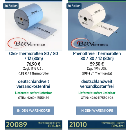
40 Rollen
30 Rollen
Öko-Thermorollen 80 / 80
Phenolfreie Thermorollen
/ 12 (80m)
80 / 80 / 12 (80m)
76,90
€
59,50
€
Zzgl. 19% USt.
Zzgl. 19% USt.
(
1,92
€
/ 1 Thermorolle)
(
1,98
€
/ 1 Thermorolle)
deutschlandweit
deutschlandweit
versandkostenfrei
versandkostenfrei
Lieferzeit: sofort lieferbar
Lieferzeit: sofort lieferbar
GTIN: 4260417551489
GTIN: 4260417550406
IN DEN WARENKORB
IN DEN WARENKORB