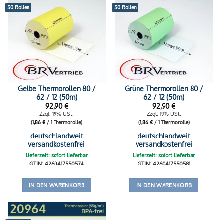
50 Rollen
50 Rollen
Gelbe Thermorollen 80 /
Grüne Thermorollen 80 /
62 / 12 (50m)
62 / 12 (50m)
92,90
€
92,90
€
Zzgl. 19% USt.
Zzgl. 19% USt.
(
1,86
€
/ 1 Thermorolle)
(
1,86
€
/ 1 Thermorolle)
deutschlandweit
deutschlandweit
versandkostenfrei
versandkostenfrei
Lieferzeit: sofort lieferbar
Lieferzeit: sofort lieferbar
GTIN: 4260417550574
GTIN: 4260417550581
IN DEN WARENKORB
IN DEN WARENKORB