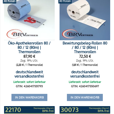
40 Rollen
40 Rollen
Öko-Apothekenrollen 80 /
Bewirtungsbeleg-Rollen 80
80 / 12 (80m) |
/ 80 / 12 (80m) |
Thermorollen
Thermorollen
87,90
€
72,50
€
Zzgl. 19% USt.
Zzgl. 19% USt.
(
2,20
€
/ 1 Thermorolle)
(
1,81
€
/ 1 Thermorolle)
deutschlandweit
deutschlandweit
versandkostenfrei
versandkostenfrei
Lieferzeit: sofort lieferbar
Lieferzeit: sofort lieferbar
GTIN: 4260417551793
GTIN: 4260417550697
IN DEN WARENKORB
IN DEN WARENKORB