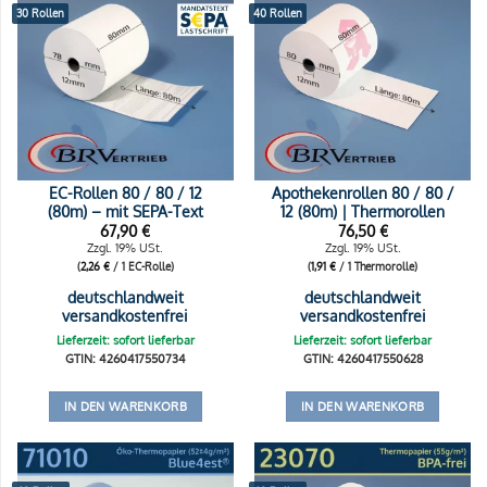
30 Rollen
40 Rollen
EC-Rollen 80 / 80 / 12
Apothekenrollen 80 / 80 /
(80m) – mit SEPA-Text
12 (80m) | Thermorollen
67,90
€
76,50
€
Zzgl. 19% USt.
Zzgl. 19% USt.
(
2,26
€
/ 1 EC-Rolle)
(
1,91
€
/ 1 Thermorolle)
deutschlandweit
deutschlandweit
versandkostenfrei
versandkostenfrei
Lieferzeit: sofort lieferbar
Lieferzeit: sofort lieferbar
GTIN: 4260417550734
GTIN: 4260417550628
IN DEN WARENKORB
IN DEN WARENKORB