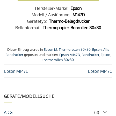
Hersteller/Marke:
Epson
Modell / Ausführung:
M147D
Gerätetyp:
Thermo-Belegdrucker
Rollenformat:
Thermopapier-Bonrollen 80×80
Dieser Eintrag wurde in
Epson M
,
Thermorollen 80x80
,
Epson
,
Alle
Bondrucker
gepostet und markiert
Epson M147D
,
Bondrucker
,
Epson
,
Thermorollen 80x80
.
Epson M147E
Epson M147C
GERÄTE/MODELLSUCHE
ADG
(3)