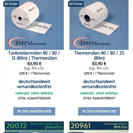
50 Rollen
40 Rollen
Tankstellenrollen 80 / 80 /
Thermorollen 80 / 80 / 25
12 (80m) | Thermorollen
(80m)
83,90
€
83,90
€
Zzgl. 19% USt.
Zzgl. 19% USt.
(
2,10
€
/ 1 Thermorolle)
(
2,10
€
/ 1 Thermorolle)
deutschlandweit
deutschlandweit
versandkostenfrei
versandkostenfrei
Lieferzeit: sofort lieferbar
Lieferzeit: sofort lieferbar
GTIN: 4260417550635
GTIN: 4260417551007
IN DEN WARENKORB
IN DEN WARENKORB