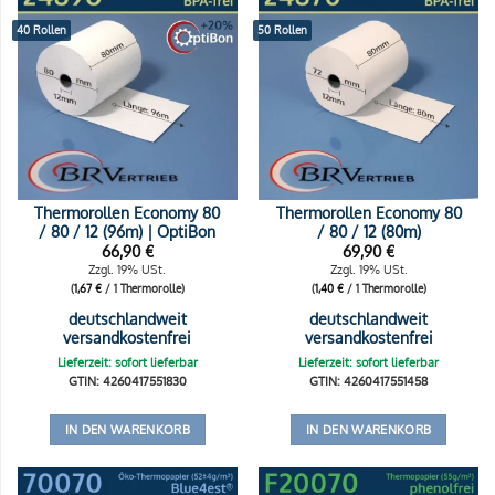
40 Rollen
50 Rollen
Thermorollen Economy 80
Thermorollen Economy 80
/ 80 / 12 (96m) | OptiBon
/ 80 / 12 (80m)
66,90
€
69,90
€
Zzgl. 19% USt.
Zzgl. 19% USt.
(
1,67
€
/ 1 Thermorolle)
(
1,40
€
/ 1 Thermorolle)
deutschlandweit
deutschlandweit
versandkostenfrei
versandkostenfrei
Lieferzeit: sofort lieferbar
Lieferzeit: sofort lieferbar
GTIN: 4260417551830
GTIN: 4260417551458
IN DEN WARENKORB
IN DEN WARENKORB