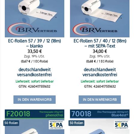
EC-Rollen 57 / 39 / 12 (18m)
EC-Rollen 57 / 40 / 12 (18m)
– blanko
– mit SEPA-Text
33,50
€
34,00
€
Zzgl. 19% USt.
Zzgl. 19% USt.
(
0,67
€
/ 1 EC-Rolle)
(
0,68
€
/ 1 EC-Rolle)
deutschlandweit
deutschlandweit
versandkostenfrei
versandkostenfrei
Lieferzeit: sofort lieferbar
Lieferzeit: sofort lieferbar
GTIN: 4260417551632
GTIN: 4260417551632
IN DEN WARENKORB
IN DEN WARENKORB
50 Rollen
50 Rollen