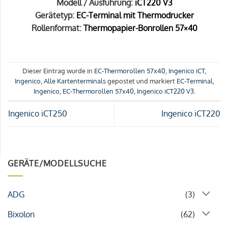
Modell / Ausführung:
iCT220 V3
Gerätetyp:
EC-Terminal mit Thermodrucker
Rollenformat:
Thermopapier-Bonrollen 57×40
Dieser Eintrag wurde in
EC-Thermorollen 57x40
,
Ingenico iCT
,
Ingenico
,
Alle Kartenterminals
gepostet und markiert
EC-Terminal
,
Ingenico
,
EC-Thermorollen 57x40
,
Ingenico iCT220 V3
.
Ingenico iCT250
Ingenico iCT220
GERÄTE/MODELLSUCHE
ADG
(3)
Bixolon
(62)