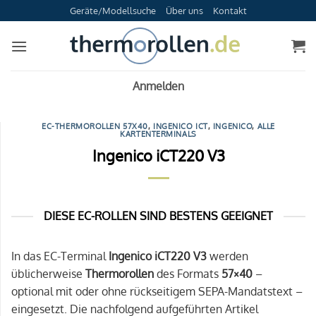
Zum
Geräte/Modellsuche
Über uns
Kontakt
Inhalt
springen
Anmelden
EC-THERMOROLLEN 57X40
,
INGENICO ICT
,
INGENICO
,
ALLE
KARTENTERMINALS
Ingenico iCT220 V3
DIESE EC-ROLLEN SIND BESTENS GEEIGNET
In das EC-Terminal
Ingenico iCT220 V3
werden
üblicherweise
Thermorollen
des Formats
57×40
–
optional mit oder ohne rückseitigem SEPA-Mandatstext –
eingesetzt. Die nachfolgend aufgeführten Artikel