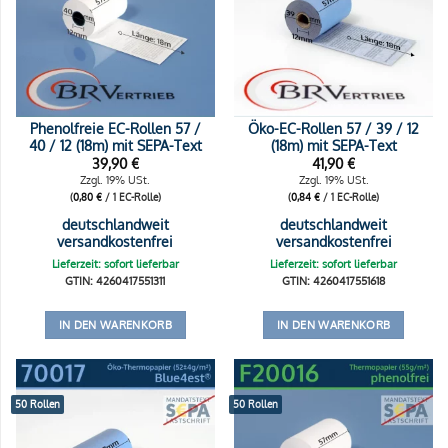
Phenolfreie EC-Rollen 57 /
Öko-EC-Rollen 57 / 39 / 12
40 / 12 (18m) mit SEPA-Text
(18m) mit SEPA-Text
39,90
€
41,90
€
Zzgl. 19% USt.
Zzgl. 19% USt.
(
0,80
€
/ 1 EC-Rolle)
(
0,84
€
/ 1 EC-Rolle)
deutschlandweit
deutschlandweit
versandkostenfrei
versandkostenfrei
Lieferzeit: sofort lieferbar
Lieferzeit: sofort lieferbar
GTIN: 4260417551311
GTIN: 4260417551618
IN DEN WARENKORB
IN DEN WARENKORB
50 Rollen
50 Rollen