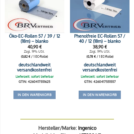
Öko-EC-Rollen 57 / 39 / 12
Phenolfreie EC-Rollen 57 /
(18m) – blanko
40 / 12 (18m) – blanko
40,90
€
38,90
€
Zzgl. 19% USt.
Zzgl. 19% USt.
(
0,82
€
/ 1 EC-Rolle)
(
0,78
€
/ 1 EC-Rolle)
deutschlandweit
deutschlandweit
versandkostenfrei
versandkostenfrei
Lieferzeit: sofort lieferbar
Lieferzeit: sofort lieferbar
GTIN: 4260417551625
GTIN: 4260417551557
IN DEN WARENKORB
IN DEN WARENKORB
Hersteller/Marke:
Ingenico