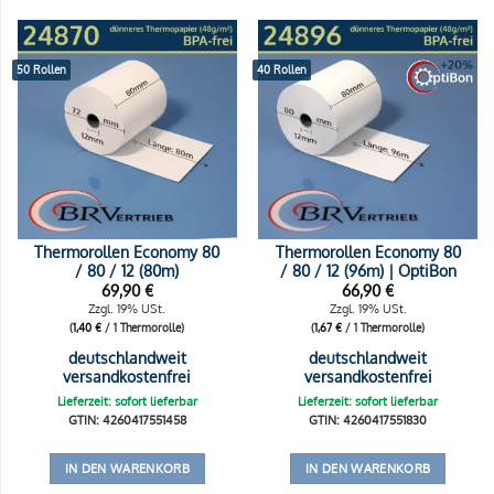
50 Rollen
40 Rollen
Thermorollen Economy 80
Thermorollen Economy 80
/ 80 / 12 (80m)
/ 80 / 12 (96m) | OptiBon
69,90
€
66,90
€
Zzgl. 19% USt.
Zzgl. 19% USt.
(
1,40
€
/ 1 Thermorolle)
(
1,67
€
/ 1 Thermorolle)
deutschlandweit
deutschlandweit
versandkostenfrei
versandkostenfrei
Lieferzeit: sofort lieferbar
Lieferzeit: sofort lieferbar
GTIN: 4260417551458
GTIN: 4260417551830
IN DEN WARENKORB
IN DEN WARENKORB