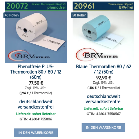
40 Rollen
50 Rollen
Phenolfreie PLUS-
Blaue Thermorollen 80 / 62
Thermorollen 80 / 80 / 12
/ 12 (50m)
(60m)
92,90
€
77,50
€
Zzgl. 19% USt.
Zzgl. 19% USt.
(
1,86
€
/ 1 Thermorolle)
(
1,94
€
/ 1 Thermorolle)
deutschlandweit
deutschlandweit
versandkostenfrei
versandkostenfrei
Lieferzeit: sofort lieferbar
Lieferzeit: sofort lieferbar
GTIN: 4260417550567
GTIN: 4260417550116
IN DEN WARENKORB
IN DEN WARENKORB