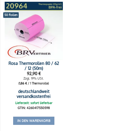
50 Rollen
Rosa Thermorollen 80 / 62
/ 12 (50m)
92,90
€
Zzgl. 19% USt.
(
1,86
€
/ 1 Thermorolle)
deutschlandweit
versandkostenfrei
Lieferzeit: sofort lieferbar
GTIN: 4260417550598
IN DEN WARENKORB