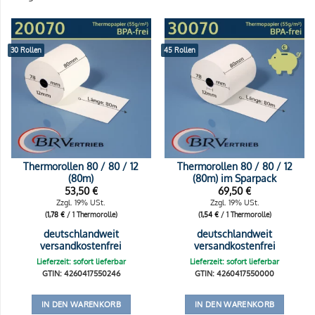
30 Rollen
45 Rollen
Thermorollen 80 / 80 / 12
Thermorollen 80 / 80 / 12
(80m)
(80m) im Sparpack
53,50
€
69,50
€
Zzgl. 19% USt.
Zzgl. 19% USt.
(
1,78
€
/ 1 Thermorolle)
(
1,54
€
/ 1 Thermorolle)
deutschlandweit
deutschlandweit
versandkostenfrei
versandkostenfrei
Lieferzeit: sofort lieferbar
Lieferzeit: sofort lieferbar
GTIN: 4260417550246
GTIN: 4260417550000
IN DEN WARENKORB
IN DEN WARENKORB