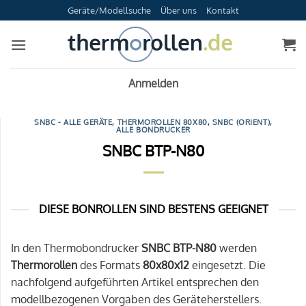
Zum
Geräte/Modellsuche
Über uns
Kontakt
Inhalt
springen
Anmelden
SNBC - ALLE GERÄTE
,
THERMOROLLEN 80X80
,
SNBC (ORIENT)
,
ALLE BONDRUCKER
SNBC BTP-N80
DIESE BONROLLEN SIND BESTENS GEEIGNET
In den Thermobondrucker
SNBC BTP-N80
werden
Thermorollen
des Formats
80x80x12
eingesetzt. Die
nachfolgend aufgeführten Artikel entsprechen den
modellbezogenen Vorgaben des Geräteherstellers.