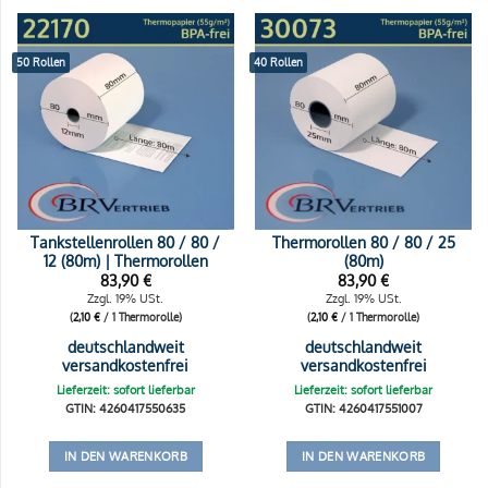
50 Rollen
40 Rollen
Tankstellenrollen 80 / 80 /
Thermorollen 80 / 80 / 25
12 (80m) | Thermorollen
(80m)
83,90
€
83,90
€
Zzgl. 19% USt.
Zzgl. 19% USt.
(
2,10
€
/ 1 Thermorolle)
(
2,10
€
/ 1 Thermorolle)
deutschlandweit
deutschlandweit
versandkostenfrei
versandkostenfrei
Lieferzeit: sofort lieferbar
Lieferzeit: sofort lieferbar
GTIN: 4260417550635
GTIN: 4260417551007
IN DEN WARENKORB
IN DEN WARENKORB