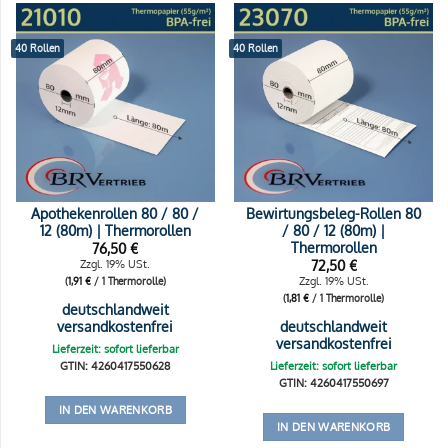
40 Rollen
40 Rollen
Apothekenrollen 80 / 80 /
Bewirtungsbeleg-Rollen 80
12 (80m) | Thermorollen
/ 80 / 12 (80m) |
Thermorollen
76,50
€
72,50
€
Zzgl. 19% USt.
Zzgl. 19% USt.
(
1,91
€
/ 1 Thermorolle)
(
1,81
€
/ 1 Thermorolle)
deutschlandweit
versandkostenfrei
deutschlandweit
versandkostenfrei
Lieferzeit: sofort lieferbar
GTIN: 4260417550628
Lieferzeit: sofort lieferbar
GTIN: 4260417550697
IN DEN WARENKORB
IN DEN WARENKORB