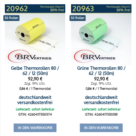
50 Rollen
50 Rollen
Gelbe Thermorollen 80 /
Grüne Thermorollen 80 /
62 / 12 (50m)
62 / 12 (50m)
92,90
€
92,90
€
Zzgl. 19% USt.
Zzgl. 19% USt.
(
1,86
€
/ 1 Thermorolle)
(
1,86
€
/ 1 Thermorolle)
deutschlandweit
deutschlandweit
versandkostenfrei
versandkostenfrei
Lieferzeit: sofort lieferbar
Lieferzeit: sofort lieferbar
GTIN: 4260417550574
GTIN: 4260417550581
IN DEN WARENKORB
IN DEN WARENKORB