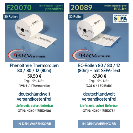
30 Rollen
30 Rollen
Phenolfreie Thermorollen
EC-Rollen 80 / 80 / 12
80 / 80 / 12 (80m)
(80m) – mit SEPA-Text
59,50
€
67,90
€
Zzgl. 19% USt.
Zzgl. 19% USt.
(
1,98
€
/ 1 Thermorolle)
(
2,26
€
/ 1 EC-Rolle)
deutschlandweit
deutschlandweit
versandkostenfrei
versandkostenfrei
Lieferzeit: sofort lieferbar
Lieferzeit: sofort lieferbar
GTIN: 4260417550406
GTIN: 4260417550734
IN DEN WARENKORB
IN DEN WARENKORB