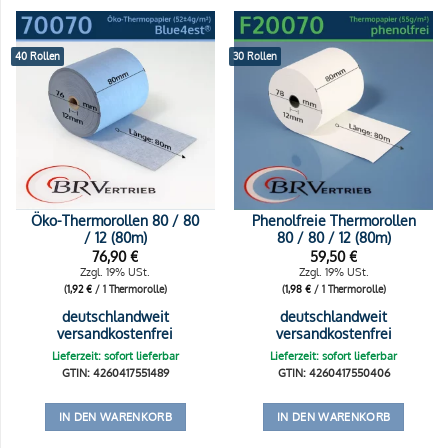
40 Rollen
30 Rollen
Öko-Thermorollen 80 / 80
Phenolfreie Thermorollen
/ 12 (80m)
80 / 80 / 12 (80m)
76,90
€
59,50
€
Zzgl. 19% USt.
Zzgl. 19% USt.
(
1,92
€
/ 1 Thermorolle)
(
1,98
€
/ 1 Thermorolle)
deutschlandweit
deutschlandweit
versandkostenfrei
versandkostenfrei
Lieferzeit: sofort lieferbar
Lieferzeit: sofort lieferbar
GTIN: 4260417551489
GTIN: 4260417550406
IN DEN WARENKORB
IN DEN WARENKORB