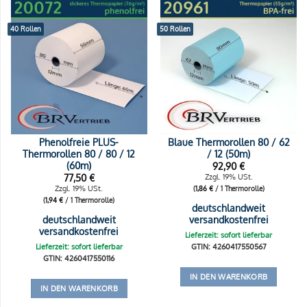
40 Rollen
50 Rollen
Phenolfreie PLUS-
Blaue Thermorollen 80 / 62
Thermorollen 80 / 80 / 12
/ 12 (50m)
(60m)
92,90
€
77,50
€
Zzgl. 19% USt.
Zzgl. 19% USt.
(
1,86
€
/ 1 Thermorolle)
(
1,94
€
/ 1 Thermorolle)
deutschlandweit
deutschlandweit
versandkostenfrei
versandkostenfrei
Lieferzeit: sofort lieferbar
Lieferzeit: sofort lieferbar
GTIN: 4260417550567
GTIN: 4260417550116
IN DEN WARENKORB
IN DEN WARENKORB