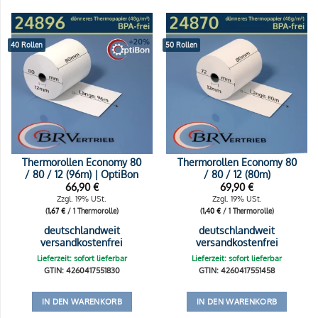
40 Rollen
50 Rollen
Thermorollen Economy 80
Thermorollen Economy 80
/ 80 / 12 (96m) | OptiBon
/ 80 / 12 (80m)
66,90
€
69,90
€
Zzgl. 19% USt.
Zzgl. 19% USt.
(
1,67
€
/ 1 Thermorolle)
(
1,40
€
/ 1 Thermorolle)
deutschlandweit
deutschlandweit
versandkostenfrei
versandkostenfrei
Lieferzeit: sofort lieferbar
Lieferzeit: sofort lieferbar
GTIN: 4260417551830
GTIN: 4260417551458
IN DEN WARENKORB
IN DEN WARENKORB