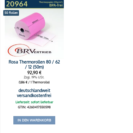
50 Rollen
Rosa Thermorollen 80 / 62
/ 12 (50m)
92,90
€
Zzgl. 19% USt.
(
1,86
€
/ 1 Thermorolle)
deutschlandweit
versandkostenfrei
Lieferzeit: sofort lieferbar
GTIN: 4260417550598
IN DEN WARENKORB