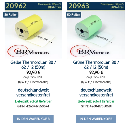
50 Rollen
50 Rollen
Gelbe Thermorollen 80 /
Grüne Thermorollen 80 /
62 / 12 (50m)
62 / 12 (50m)
92,90
€
92,90
€
Zzgl. 19% USt.
Zzgl. 19% USt.
(
1,86
€
/ 1 Thermorolle)
(
1,86
€
/ 1 Thermorolle)
deutschlandweit
deutschlandweit
versandkostenfrei
versandkostenfrei
Lieferzeit: sofort lieferbar
Lieferzeit: sofort lieferbar
GTIN: 4260417550574
GTIN: 4260417550581
IN DEN WARENKORB
IN DEN WARENKORB