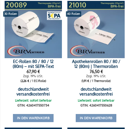
30 Rollen
40 Rollen
EC-Rollen 80 / 80 / 12
Apothekenrollen 80 / 80 /
(80m) – mit SEPA-Text
12 (80m) | Thermorollen
67,90
€
76,50
€
Zzgl. 19% USt.
Zzgl. 19% USt.
(
2,26
€
/ 1 EC-Rolle)
(
1,91
€
/ 1 Thermorolle)
deutschlandweit
deutschlandweit
versandkostenfrei
versandkostenfrei
Lieferzeit: sofort lieferbar
Lieferzeit: sofort lieferbar
GTIN: 4260417550734
GTIN: 4260417550628
IN DEN WARENKORB
IN DEN WARENKORB