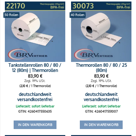
50 Rollen
40 Rollen
Tankstellenrollen 80 / 80 /
Thermorollen 80 / 80 / 25
12 (80m) | Thermorollen
(80m)
83,90
€
83,90
€
Zzgl. 19% USt.
Zzgl. 19% USt.
(
2,10
€
/ 1 Thermorolle)
(
2,10
€
/ 1 Thermorolle)
deutschlandweit
deutschlandweit
versandkostenfrei
versandkostenfrei
Lieferzeit: sofort lieferbar
Lieferzeit: sofort lieferbar
GTIN: 4260417550635
GTIN: 4260417551007
IN DEN WARENKORB
IN DEN WARENKORB