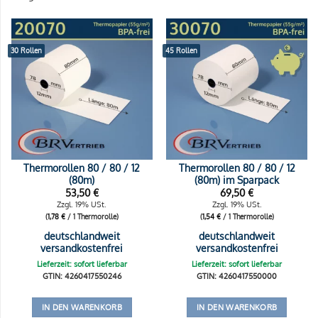
30 Rollen
45 Rollen
Thermorollen 80 / 80 / 12
Thermorollen 80 / 80 / 12
(80m)
(80m) im Sparpack
53,50
€
69,50
€
Zzgl. 19% USt.
Zzgl. 19% USt.
(
1,78
€
/ 1 Thermorolle)
(
1,54
€
/ 1 Thermorolle)
deutschlandweit
deutschlandweit
versandkostenfrei
versandkostenfrei
Lieferzeit: sofort lieferbar
Lieferzeit: sofort lieferbar
GTIN: 4260417550246
GTIN: 4260417550000
IN DEN WARENKORB
IN DEN WARENKORB