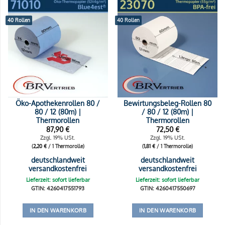
40 Rollen
40 Rollen
Öko-Apothekenrollen 80 /
Bewirtungsbeleg-Rollen 80
80 / 12 (80m) |
/ 80 / 12 (80m) |
Thermorollen
Thermorollen
87,90
€
72,50
€
Zzgl. 19% USt.
Zzgl. 19% USt.
(
2,20
€
/ 1 Thermorolle)
(
1,81
€
/ 1 Thermorolle)
deutschlandweit
deutschlandweit
versandkostenfrei
versandkostenfrei
Lieferzeit: sofort lieferbar
Lieferzeit: sofort lieferbar
GTIN: 4260417551793
GTIN: 4260417550697
IN DEN WARENKORB
IN DEN WARENKORB