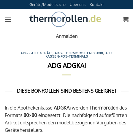
Zum
Geräte/Modellsuche
Über uns
Kontakt
Inhalt
springen
Anmelden
ADG - ALLE GERÄTE
,
ADG
,
THERMOROLLEN 80X80
,
ALLE
KASSEN/POS-TERMINALS
ADG ADGKAi
DIESE BONROLLEN SIND BESTENS GEEIGNET
In die Apothekenkasse
ADGKAi
werden
Thermorollen
des
Formats
80×80
eingesetzt. Die nachfolgend aufgeführten
Artikel entsprechen den modellbezogenen Vorgaben des
Geräteherstellers.