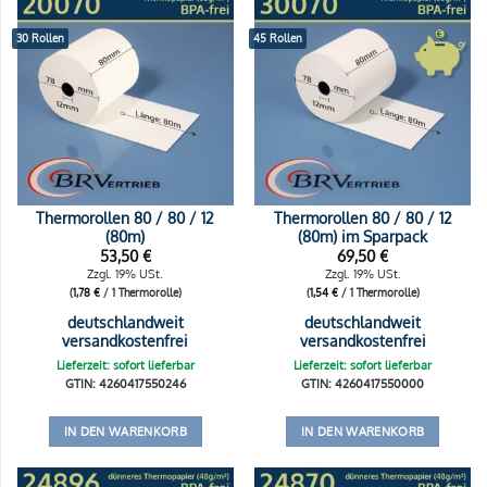
30 Rollen
45 Rollen
Thermorollen 80 / 80 / 12
Thermorollen 80 / 80 / 12
(80m)
(80m) im Sparpack
53,50
€
69,50
€
Zzgl. 19% USt.
Zzgl. 19% USt.
(
1,78
€
/ 1 Thermorolle)
(
1,54
€
/ 1 Thermorolle)
deutschlandweit
deutschlandweit
versandkostenfrei
versandkostenfrei
Lieferzeit: sofort lieferbar
Lieferzeit: sofort lieferbar
GTIN: 4260417550246
GTIN: 4260417550000
IN DEN WARENKORB
IN DEN WARENKORB