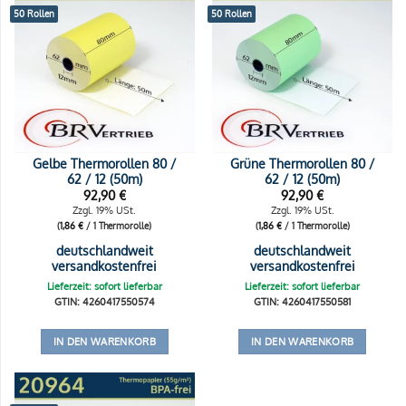
50 Rollen
50 Rollen
Gelbe Thermorollen 80 /
Grüne Thermorollen 80 /
62 / 12 (50m)
62 / 12 (50m)
92,90
€
92,90
€
Zzgl. 19% USt.
Zzgl. 19% USt.
(
1,86
€
/ 1 Thermorolle)
(
1,86
€
/ 1 Thermorolle)
deutschlandweit
deutschlandweit
versandkostenfrei
versandkostenfrei
Lieferzeit: sofort lieferbar
Lieferzeit: sofort lieferbar
GTIN: 4260417550574
GTIN: 4260417550581
IN DEN WARENKORB
IN DEN WARENKORB