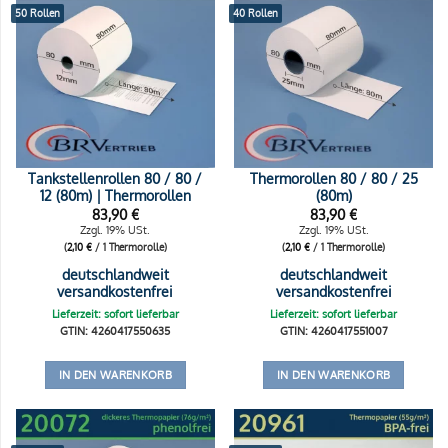
50 Rollen
40 Rollen
Tankstellenrollen 80 / 80 /
Thermorollen 80 / 80 / 25
12 (80m) | Thermorollen
(80m)
83,90
€
83,90
€
Zzgl. 19% USt.
Zzgl. 19% USt.
(
2,10
€
/ 1 Thermorolle)
(
2,10
€
/ 1 Thermorolle)
deutschlandweit
deutschlandweit
versandkostenfrei
versandkostenfrei
Lieferzeit: sofort lieferbar
Lieferzeit: sofort lieferbar
GTIN: 4260417550635
GTIN: 4260417551007
IN DEN WARENKORB
IN DEN WARENKORB