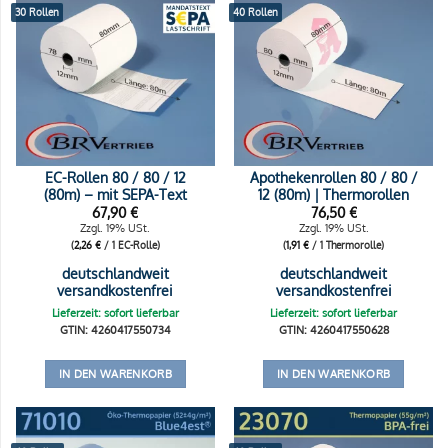
30 Rollen
40 Rollen
EC-Rollen 80 / 80 / 12
Apothekenrollen 80 / 80 /
(80m) – mit SEPA-Text
12 (80m) | Thermorollen
67,90
€
76,50
€
Zzgl. 19% USt.
Zzgl. 19% USt.
(
2,26
€
/ 1 EC-Rolle)
(
1,91
€
/ 1 Thermorolle)
deutschlandweit
deutschlandweit
versandkostenfrei
versandkostenfrei
Lieferzeit: sofort lieferbar
Lieferzeit: sofort lieferbar
GTIN: 4260417550734
GTIN: 4260417550628
IN DEN WARENKORB
IN DEN WARENKORB