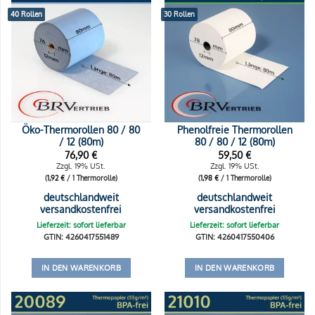
40 Rollen
30 Rollen
Öko-Thermorollen 80 / 80
Phenolfreie Thermorollen
/ 12 (80m)
80 / 80 / 12 (80m)
76,90
€
59,50
€
Zzgl. 19% USt.
Zzgl. 19% USt.
(
1,92
€
/ 1 Thermorolle)
(
1,98
€
/ 1 Thermorolle)
deutschlandweit
deutschlandweit
versandkostenfrei
versandkostenfrei
Lieferzeit: sofort lieferbar
Lieferzeit: sofort lieferbar
GTIN: 4260417551489
GTIN: 4260417550406
IN DEN WARENKORB
IN DEN WARENKORB