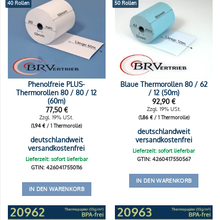
40 Rollen
50 Rollen
Phenolfreie PLUS-
Blaue Thermorollen 80 / 62
Thermorollen 80 / 80 / 12
/ 12 (50m)
(60m)
92,90
€
77,50
€
Zzgl. 19% USt.
Zzgl. 19% USt.
(
1,86
€
/ 1 Thermorolle)
(
1,94
€
/ 1 Thermorolle)
deutschlandweit
deutschlandweit
versandkostenfrei
versandkostenfrei
Lieferzeit: sofort lieferbar
Lieferzeit: sofort lieferbar
GTIN: 4260417550567
GTIN: 4260417550116
IN DEN WARENKORB
IN DEN WARENKORB