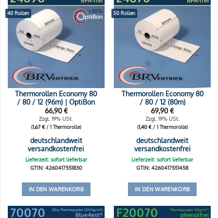
40 Rollen
50 Rollen
Thermorollen Economy 80
Thermorollen Economy 80
/ 80 / 12 (96m) | OptiBon
/ 80 / 12 (80m)
66,90
€
69,90
€
Zzgl. 19% USt.
Zzgl. 19% USt.
(
1,67
€
/ 1 Thermorolle)
(
1,40
€
/ 1 Thermorolle)
deutschlandweit
deutschlandweit
versandkostenfrei
versandkostenfrei
Lieferzeit: sofort lieferbar
Lieferzeit: sofort lieferbar
GTIN: 4260417551830
GTIN: 4260417551458
IN DEN WARENKORB
IN DEN WARENKORB