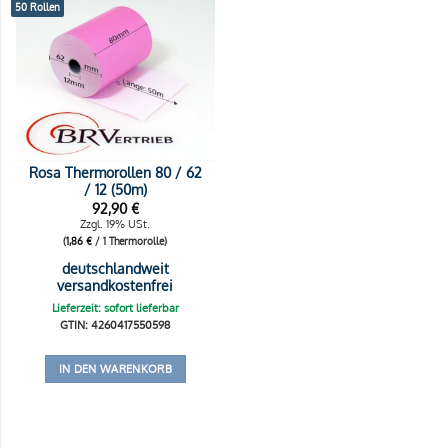
50 Rollen
Rosa Thermorollen 80 / 62
/ 12 (50m)
92,90
€
Zzgl. 19% USt.
(
1,86
€
/ 1 Thermorolle)
deutschlandweit
versandkostenfrei
Lieferzeit: sofort lieferbar
GTIN: 4260417550598
IN DEN WARENKORB