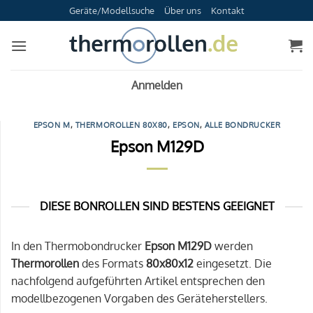
Zum
Geräte/Modellsuche
Über uns
Kontakt
Inhalt
springen
Anmelden
EPSON M
,
THERMOROLLEN 80X80
,
EPSON
,
ALLE BONDRUCKER
Epson M129D
DIESE BONROLLEN SIND BESTENS GEEIGNET
In den Thermobondrucker
Epson M129D
werden
Thermorollen
des Formats
80x80x12
eingesetzt. Die
nachfolgend aufgeführten Artikel entsprechen den
modellbezogenen Vorgaben des Geräteherstellers.