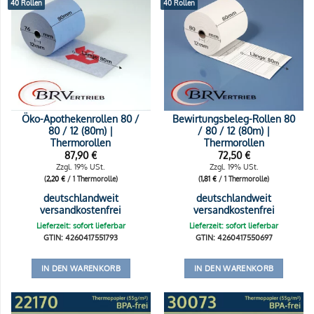
40 Rollen
40 Rollen
Öko-Apothekenrollen 80 /
Bewirtungsbeleg-Rollen 80
80 / 12 (80m) |
/ 80 / 12 (80m) |
Thermorollen
Thermorollen
87,90
€
72,50
€
Zzgl. 19% USt.
Zzgl. 19% USt.
(
2,20
€
/ 1 Thermorolle)
(
1,81
€
/ 1 Thermorolle)
deutschlandweit
deutschlandweit
versandkostenfrei
versandkostenfrei
Lieferzeit: sofort lieferbar
Lieferzeit: sofort lieferbar
GTIN: 4260417551793
GTIN: 4260417550697
IN DEN WARENKORB
IN DEN WARENKORB