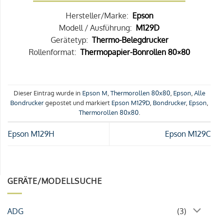
Hersteller/Marke:
Epson
Modell / Ausführung:
M129D
Gerätetyp:
Thermo-Belegdrucker
Rollenformat:
Thermopapier-Bonrollen 80×80
Dieser Eintrag wurde in
Epson M
,
Thermorollen 80x80
,
Epson
,
Alle
Bondrucker
gepostet und markiert
Epson M129D
,
Bondrucker
,
Epson
,
Thermorollen 80x80
.
Epson M129H
Epson M129C
GERÄTE/MODELLSUCHE
ADG
(3)