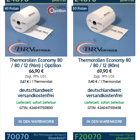
40 Rollen
50 Rollen
Thermorollen Economy 80
Thermorollen Economy 80
/ 80 / 12 (96m) | OptiBon
/ 80 / 12 (80m)
66,90
€
69,90
€
Zzgl. 19% USt.
Zzgl. 19% USt.
(
1,67
€
/ 1 Thermorolle)
(
1,40
€
/ 1 Thermorolle)
deutschlandweit
deutschlandweit
versandkostenfrei
versandkostenfrei
Lieferzeit: sofort lieferbar
Lieferzeit: sofort lieferbar
GTIN: 4260417551830
GTIN: 4260417551458
IN DEN WARENKORB
IN DEN WARENKORB