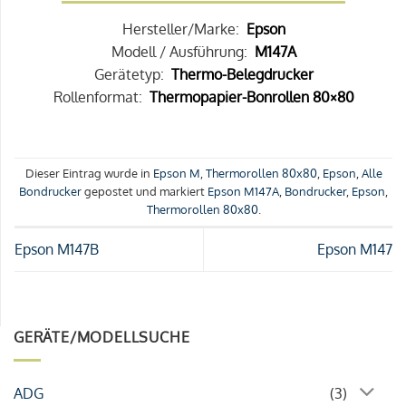
Hersteller/Marke:
Epson
Modell / Ausführung:
M147A
Gerätetyp:
Thermo-Belegdrucker
Rollenformat:
Thermopapier-Bonrollen 80×80
Dieser Eintrag wurde in
Epson M
,
Thermorollen 80x80
,
Epson
,
Alle
Bondrucker
gepostet und markiert
Epson M147A
,
Bondrucker
,
Epson
,
Thermorollen 80x80
.
Epson M147B
Epson M147
GERÄTE/MODELLSUCHE
ADG
(3)