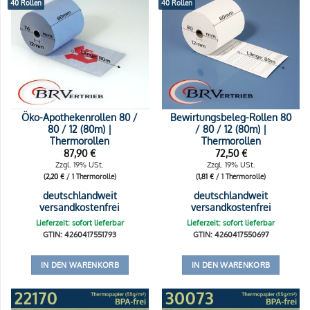
40 Rollen
40 Rollen
Öko-Apothekenrollen 80 /
Bewirtungsbeleg-Rollen 80
80 / 12 (80m) |
/ 80 / 12 (80m) |
Thermorollen
Thermorollen
87,90
€
72,50
€
Zzgl. 19% USt.
Zzgl. 19% USt.
(
2,20
€
/ 1 Thermorolle)
(
1,81
€
/ 1 Thermorolle)
deutschlandweit
deutschlandweit
versandkostenfrei
versandkostenfrei
Lieferzeit: sofort lieferbar
Lieferzeit: sofort lieferbar
GTIN: 4260417551793
GTIN: 4260417550697
IN DEN WARENKORB
IN DEN WARENKORB