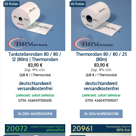
50 Rollen
40 Rollen
Tankstellenrollen 80 / 80 /
Thermorollen 80 / 80 / 25
12 (80m) | Thermorollen
(80m)
83,90
€
83,90
€
Zzgl. 19% USt.
Zzgl. 19% USt.
(
2,10
€
/ 1 Thermorolle)
(
2,10
€
/ 1 Thermorolle)
deutschlandweit
deutschlandweit
versandkostenfrei
versandkostenfrei
Lieferzeit: sofort lieferbar
Lieferzeit: sofort lieferbar
GTIN: 4260417550635
GTIN: 4260417551007
IN DEN WARENKORB
IN DEN WARENKORB