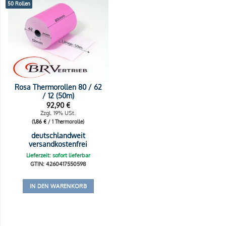
50 Rollen
Rosa Thermorollen 80 / 62
/ 12 (50m)
92,90
€
Zzgl. 19% USt.
(
1,86
€
/ 1 Thermorolle)
deutschlandweit
versandkostenfrei
Lieferzeit: sofort lieferbar
GTIN: 4260417550598
IN DEN WARENKORB