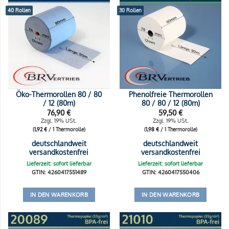
40 Rollen
30 Rollen
Öko-Thermorollen 80 / 80
Phenolfreie Thermorollen
/ 12 (80m)
80 / 80 / 12 (80m)
76,90
€
59,50
€
Zzgl. 19% USt.
Zzgl. 19% USt.
(
1,92
€
/ 1 Thermorolle)
(
1,98
€
/ 1 Thermorolle)
deutschlandweit
deutschlandweit
versandkostenfrei
versandkostenfrei
Lieferzeit: sofort lieferbar
Lieferzeit: sofort lieferbar
GTIN: 4260417551489
GTIN: 4260417550406
IN DEN WARENKORB
IN DEN WARENKORB