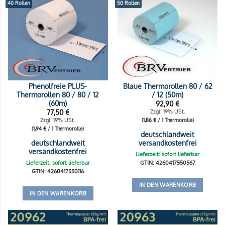
40 Rollen
50 Rollen
Phenolfreie PLUS-
Blaue Thermorollen 80 / 62
Thermorollen 80 / 80 / 12
/ 12 (50m)
(60m)
92,90
€
77,50
€
Zzgl. 19% USt.
Zzgl. 19% USt.
(
1,86
€
/ 1 Thermorolle)
(
1,94
€
/ 1 Thermorolle)
deutschlandweit
deutschlandweit
versandkostenfrei
versandkostenfrei
Lieferzeit: sofort lieferbar
Lieferzeit: sofort lieferbar
GTIN: 4260417550567
GTIN: 4260417550116
IN DEN WARENKORB
IN DEN WARENKORB