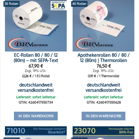
30 Rollen
40 Rollen
EC-Rollen 80 / 80 / 12
Apothekenrollen 80 / 80 /
(80m) – mit SEPA-Text
12 (80m) | Thermorollen
67,90
€
76,50
€
Zzgl. 19% USt.
Zzgl. 19% USt.
(
2,26
€
/ 1 EC-Rolle)
(
1,91
€
/ 1 Thermorolle)
deutschlandweit
deutschlandweit
versandkostenfrei
versandkostenfrei
Lieferzeit: sofort lieferbar
Lieferzeit: sofort lieferbar
GTIN: 4260417550734
GTIN: 4260417550628
IN DEN WARENKORB
IN DEN WARENKORB