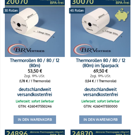
30 Rollen
45 Rollen
Thermorollen 80 / 80 / 12
Thermorollen 80 / 80 / 12
(80m)
(80m) im Sparpack
53,50
€
69,50
€
Zzgl. 19% USt.
Zzgl. 19% USt.
(
1,78
€
/ 1 Thermorolle)
(
1,54
€
/ 1 Thermorolle)
deutschlandweit
deutschlandweit
versandkostenfrei
versandkostenfrei
Lieferzeit: sofort lieferbar
Lieferzeit: sofort lieferbar
GTIN: 4260417550246
GTIN: 4260417550000
IN DEN WARENKORB
IN DEN WARENKORB