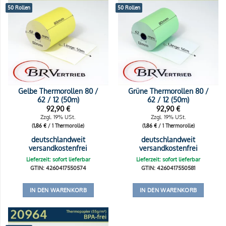
50 Rollen
50 Rollen
Gelbe Thermorollen 80 /
Grüne Thermorollen 80 /
62 / 12 (50m)
62 / 12 (50m)
92,90
€
92,90
€
Zzgl. 19% USt.
Zzgl. 19% USt.
(
1,86
€
/ 1 Thermorolle)
(
1,86
€
/ 1 Thermorolle)
deutschlandweit
deutschlandweit
versandkostenfrei
versandkostenfrei
Lieferzeit: sofort lieferbar
Lieferzeit: sofort lieferbar
GTIN: 4260417550574
GTIN: 4260417550581
IN DEN WARENKORB
IN DEN WARENKORB