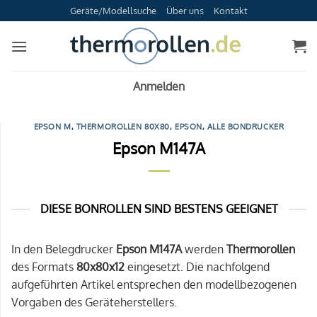
Zum
Geräte/Modellsuche
Über uns
Kontakt
Inhalt
springen
Anmelden
EPSON M
,
THERMOROLLEN 80X80
,
EPSON
,
ALLE BONDRUCKER
Epson M147A
DIESE BONROLLEN SIND BESTENS GEEIGNET
In den Belegdrucker
Epson M147A
werden
Thermorollen
des Formats
80x80x12
eingesetzt. Die nachfolgend
aufgeführten Artikel entsprechen den modellbezogenen
Vorgaben des Geräteherstellers.