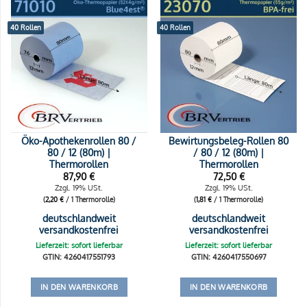
40 Rollen
40 Rollen
Öko-Apothekenrollen 80 /
Bewirtungsbeleg-Rollen 80
80 / 12 (80m) |
/ 80 / 12 (80m) |
Thermorollen
Thermorollen
87,90
€
72,50
€
Zzgl. 19% USt.
Zzgl. 19% USt.
(
2,20
€
/ 1 Thermorolle)
(
1,81
€
/ 1 Thermorolle)
deutschlandweit
deutschlandweit
versandkostenfrei
versandkostenfrei
Lieferzeit: sofort lieferbar
Lieferzeit: sofort lieferbar
GTIN: 4260417551793
GTIN: 4260417550697
IN DEN WARENKORB
IN DEN WARENKORB