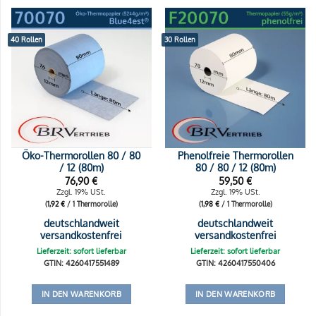
40 Rollen
30 Rollen
Öko-Thermorollen 80 / 80
Phenolfreie Thermorollen
/ 12 (80m)
80 / 80 / 12 (80m)
76,90
€
59,50
€
Zzgl. 19% USt.
Zzgl. 19% USt.
(
1,92
€
/ 1 Thermorolle)
(
1,98
€
/ 1 Thermorolle)
deutschlandweit
deutschlandweit
versandkostenfrei
versandkostenfrei
Lieferzeit: sofort lieferbar
Lieferzeit: sofort lieferbar
GTIN: 4260417551489
GTIN: 4260417550406
IN DEN WARENKORB
IN DEN WARENKORB