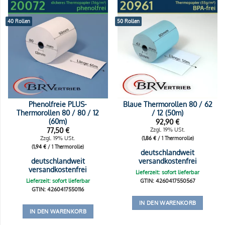
40 Rollen
50 Rollen
Phenolfreie PLUS-
Blaue Thermorollen 80 / 62
Thermorollen 80 / 80 / 12
/ 12 (50m)
(60m)
92,90
€
77,50
€
Zzgl. 19% USt.
Zzgl. 19% USt.
(
1,86
€
/ 1 Thermorolle)
(
1,94
€
/ 1 Thermorolle)
deutschlandweit
deutschlandweit
versandkostenfrei
versandkostenfrei
Lieferzeit: sofort lieferbar
Lieferzeit: sofort lieferbar
GTIN: 4260417550567
GTIN: 4260417550116
IN DEN WARENKORB
IN DEN WARENKORB