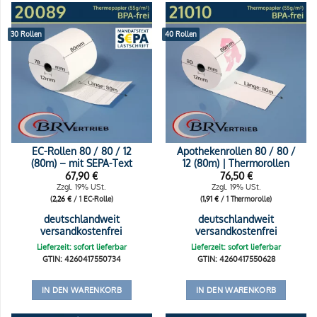
30 Rollen
40 Rollen
EC-Rollen 80 / 80 / 12
Apothekenrollen 80 / 80 /
(80m) – mit SEPA-Text
12 (80m) | Thermorollen
67,90
€
76,50
€
Zzgl. 19% USt.
Zzgl. 19% USt.
(
2,26
€
/ 1 EC-Rolle)
(
1,91
€
/ 1 Thermorolle)
deutschlandweit
deutschlandweit
versandkostenfrei
versandkostenfrei
Lieferzeit: sofort lieferbar
Lieferzeit: sofort lieferbar
GTIN: 4260417550734
GTIN: 4260417550628
IN DEN WARENKORB
IN DEN WARENKORB