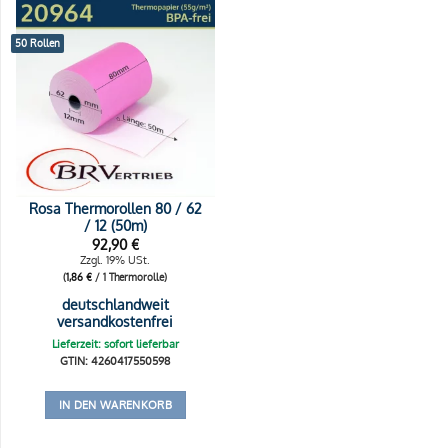
50 Rollen
Rosa Thermorollen 80 / 62
/ 12 (50m)
92,90
€
Zzgl. 19% USt.
(
1,86
€
/ 1 Thermorolle)
deutschlandweit
versandkostenfrei
Lieferzeit: sofort lieferbar
GTIN: 4260417550598
IN DEN WARENKORB