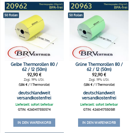
50 Rollen
50 Rollen
Gelbe Thermorollen 80 /
Grüne Thermorollen 80 /
62 / 12 (50m)
62 / 12 (50m)
92,90
€
92,90
€
Zzgl. 19% USt.
Zzgl. 19% USt.
(
1,86
€
/ 1 Thermorolle)
(
1,86
€
/ 1 Thermorolle)
deutschlandweit
deutschlandweit
versandkostenfrei
versandkostenfrei
Lieferzeit: sofort lieferbar
Lieferzeit: sofort lieferbar
GTIN: 4260417550574
GTIN: 4260417550581
IN DEN WARENKORB
IN DEN WARENKORB