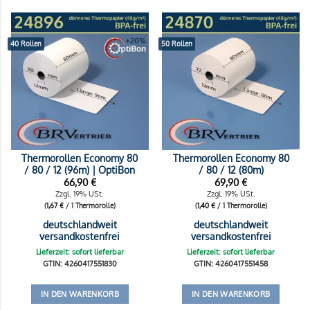
40 Rollen
50 Rollen
Thermorollen Economy 80
Thermorollen Economy 80
/ 80 / 12 (96m) | OptiBon
/ 80 / 12 (80m)
66,90
€
69,90
€
Zzgl. 19% USt.
Zzgl. 19% USt.
(
1,67
€
/ 1 Thermorolle)
(
1,40
€
/ 1 Thermorolle)
deutschlandweit
deutschlandweit
versandkostenfrei
versandkostenfrei
Lieferzeit: sofort lieferbar
Lieferzeit: sofort lieferbar
GTIN: 4260417551830
GTIN: 4260417551458
IN DEN WARENKORB
IN DEN WARENKORB