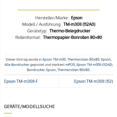
Hersteller/Marke:
Epson
Modell / Ausführung:
TM-m30II (112A0)
Gerätetyp:
Thermo-Belegdrucker
Rollenformat:
Thermopapier-Bonrollen 80×80
Dieser Eintrag wurde in
Epson TM-m30
,
Thermorollen 80x80
,
Epson
,
Alle Bondrucker
gepostet und markiert
mPOS
,
Epson TM-m30II (112A0)
,
Bondrucker
,
Epson
,
Thermorollen 80x80
.
Epson TM-m30II-F
Epson TM-m30II (112)
GERÄTE/MODELLSUCHE