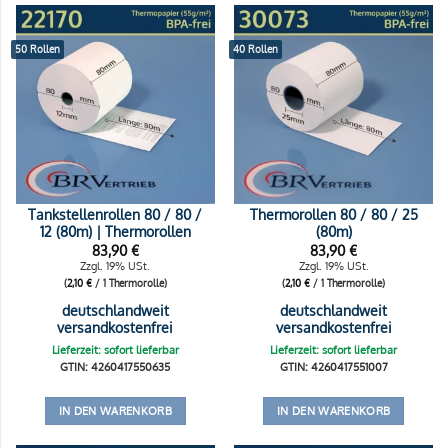
50 Rollen
40 Rollen
Tankstellenrollen 80 / 80 /
Thermorollen 80 / 80 / 25
12 (80m) | Thermorollen
(80m)
83,90
€
83,90
€
Zzgl. 19% USt.
Zzgl. 19% USt.
(
2,10
€
/ 1 Thermorolle)
(
2,10
€
/ 1 Thermorolle)
deutschlandweit
deutschlandweit
versandkostenfrei
versandkostenfrei
Lieferzeit: sofort lieferbar
Lieferzeit: sofort lieferbar
GTIN: 4260417550635
GTIN: 4260417551007
IN DEN WARENKORB
IN DEN WARENKORB