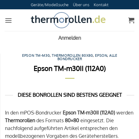
Zum
Geräte/Modellsuche
Über uns
Kontakt
Inhalt
springen
Anmelden
EPSON TM-M30
,
THERMOROLLEN 80X80
,
EPSON
,
ALLE
BONDRUCKER
Epson TM-m30II (112A0)
DIESE BONROLLEN SIND BESTENS GEEIGNET
In den mPOS-Bondrucker
Epson TM-m30II (112A0)
werden
Thermorollen
des Formats
80×80
eingesetzt. Die
nachfolgend aufgeführten Artikel entsprechen den
modellbezogenen Vorgaben des Geräteherstellers.