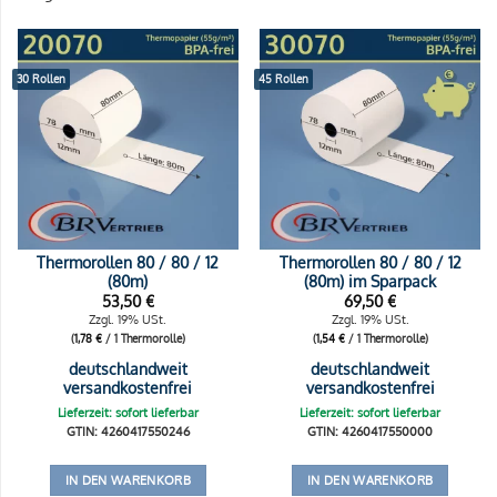
30 Rollen
45 Rollen
Thermorollen 80 / 80 / 12
Thermorollen 80 / 80 / 12
(80m)
(80m) im Sparpack
53,50
€
69,50
€
Zzgl. 19% USt.
Zzgl. 19% USt.
(
1,78
€
/ 1 Thermorolle)
(
1,54
€
/ 1 Thermorolle)
deutschlandweit
deutschlandweit
versandkostenfrei
versandkostenfrei
Lieferzeit: sofort lieferbar
Lieferzeit: sofort lieferbar
GTIN: 4260417550246
GTIN: 4260417550000
IN DEN WARENKORB
IN DEN WARENKORB