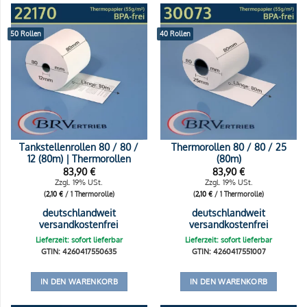
50 Rollen
40 Rollen
Tankstellenrollen 80 / 80 /
Thermorollen 80 / 80 / 25
12 (80m) | Thermorollen
(80m)
83,90
€
83,90
€
Zzgl. 19% USt.
Zzgl. 19% USt.
(
2,10
€
/ 1 Thermorolle)
(
2,10
€
/ 1 Thermorolle)
deutschlandweit
deutschlandweit
versandkostenfrei
versandkostenfrei
Lieferzeit: sofort lieferbar
Lieferzeit: sofort lieferbar
GTIN: 4260417550635
GTIN: 4260417551007
IN DEN WARENKORB
IN DEN WARENKORB