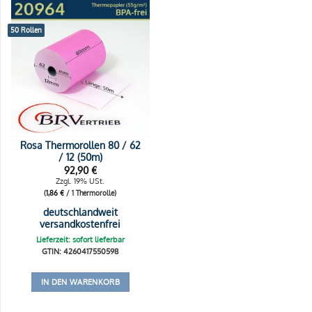
50 Rollen
Rosa Thermorollen 80 / 62
/ 12 (50m)
92,90
€
Zzgl. 19% USt.
(
1,86
€
/ 1 Thermorolle)
deutschlandweit
versandkostenfrei
Lieferzeit: sofort lieferbar
GTIN: 4260417550598
IN DEN WARENKORB