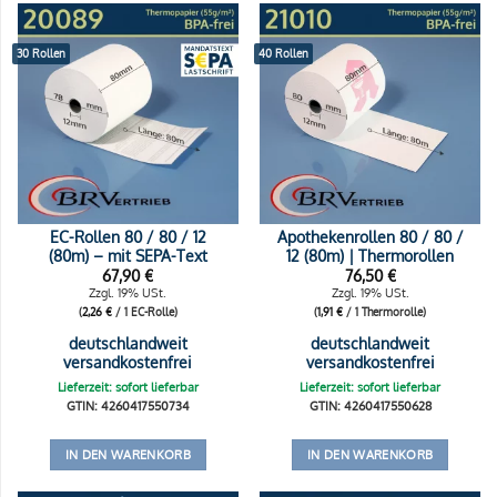
30 Rollen
40 Rollen
EC-Rollen 80 / 80 / 12
Apothekenrollen 80 / 80 /
(80m) – mit SEPA-Text
12 (80m) | Thermorollen
67,90
€
76,50
€
Zzgl. 19% USt.
Zzgl. 19% USt.
(
2,26
€
/ 1 EC-Rolle)
(
1,91
€
/ 1 Thermorolle)
deutschlandweit
deutschlandweit
versandkostenfrei
versandkostenfrei
Lieferzeit: sofort lieferbar
Lieferzeit: sofort lieferbar
GTIN: 4260417550734
GTIN: 4260417550628
IN DEN WARENKORB
IN DEN WARENKORB