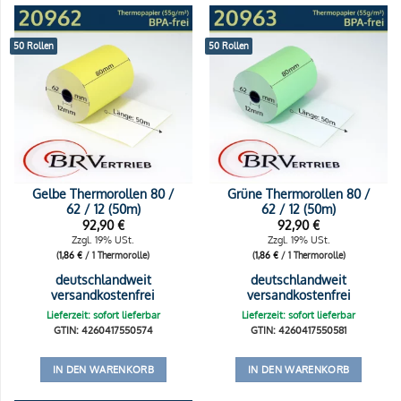
50 Rollen
50 Rollen
Gelbe Thermorollen 80 /
Grüne Thermorollen 80 /
62 / 12 (50m)
62 / 12 (50m)
92,90
€
92,90
€
Zzgl. 19% USt.
Zzgl. 19% USt.
(
1,86
€
/ 1 Thermorolle)
(
1,86
€
/ 1 Thermorolle)
deutschlandweit
deutschlandweit
versandkostenfrei
versandkostenfrei
Lieferzeit: sofort lieferbar
Lieferzeit: sofort lieferbar
GTIN: 4260417550574
GTIN: 4260417550581
IN DEN WARENKORB
IN DEN WARENKORB