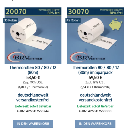
30 Rollen
45 Rollen
Thermorollen 80 / 80 / 12
Thermorollen 80 / 80 / 12
(80m)
(80m) im Sparpack
53,50
€
69,50
€
Zzgl. 19% USt.
Zzgl. 19% USt.
(
1,78
€
/ 1 Thermorolle)
(
1,54
€
/ 1 Thermorolle)
deutschlandweit
deutschlandweit
versandkostenfrei
versandkostenfrei
Lieferzeit: sofort lieferbar
Lieferzeit: sofort lieferbar
GTIN: 4260417550246
GTIN: 4260417550000
IN DEN WARENKORB
IN DEN WARENKORB