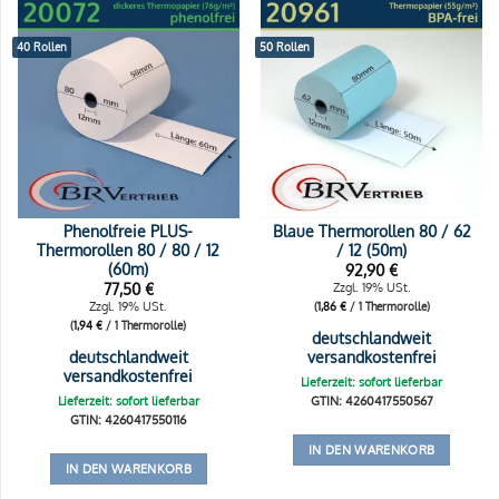
40 Rollen
50 Rollen
Phenolfreie PLUS-
Blaue Thermorollen 80 / 62
Thermorollen 80 / 80 / 12
/ 12 (50m)
(60m)
92,90
€
77,50
€
Zzgl. 19% USt.
Zzgl. 19% USt.
(
1,86
€
/ 1 Thermorolle)
(
1,94
€
/ 1 Thermorolle)
deutschlandweit
deutschlandweit
versandkostenfrei
versandkostenfrei
Lieferzeit: sofort lieferbar
Lieferzeit: sofort lieferbar
GTIN: 4260417550567
GTIN: 4260417550116
IN DEN WARENKORB
IN DEN WARENKORB