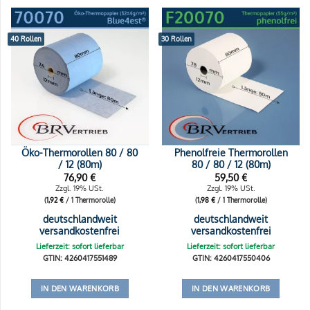
40 Rollen
30 Rollen
Öko-Thermorollen 80 / 80
Phenolfreie Thermorollen
/ 12 (80m)
80 / 80 / 12 (80m)
76,90
€
59,50
€
Zzgl. 19% USt.
Zzgl. 19% USt.
(
1,92
€
/ 1 Thermorolle)
(
1,98
€
/ 1 Thermorolle)
deutschlandweit
deutschlandweit
versandkostenfrei
versandkostenfrei
Lieferzeit: sofort lieferbar
Lieferzeit: sofort lieferbar
GTIN: 4260417551489
GTIN: 4260417550406
IN DEN WARENKORB
IN DEN WARENKORB