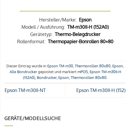
Hersteller/Marke:
Epson
Modell / Ausführung:
TM-m30II-H (152A0)
Gerätetyp:
Thermo-Belegdrucker
Rollenformat:
Thermopapier-Bonrollen 80×80
Dieser Eintrag wurde in
Epson TM-m30
,
Thermorollen 80x80
,
Epson
,
Alle Bondrucker
gepostet und markiert
mPOS
,
Epson TM-m30II-H
(152A0)
,
Bondrucker
,
Epson
,
Thermorollen 80x80
.
Epson TM-m30II-NT
Epson TM-m30II-H (152)
GERÄTE/MODELLSUCHE