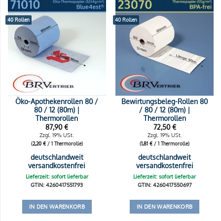
40 Rollen
40 Rollen
Öko-Apothekenrollen 80 /
Bewirtungsbeleg-Rollen 80
80 / 12 (80m) |
/ 80 / 12 (80m) |
Thermorollen
Thermorollen
87,90
€
72,50
€
Zzgl. 19% USt.
Zzgl. 19% USt.
(
2,20
€
/ 1 Thermorolle)
(
1,81
€
/ 1 Thermorolle)
deutschlandweit
deutschlandweit
versandkostenfrei
versandkostenfrei
Lieferzeit: sofort lieferbar
Lieferzeit: sofort lieferbar
GTIN: 4260417551793
GTIN: 4260417550697
IN DEN WARENKORB
IN DEN WARENKORB