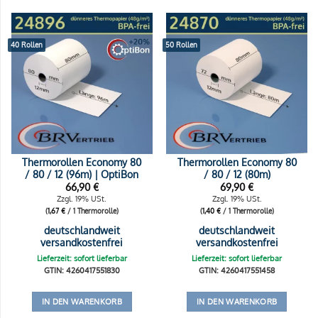
40 Rollen
50 Rollen
Thermorollen Economy 80
Thermorollen Economy 80
/ 80 / 12 (96m) | OptiBon
/ 80 / 12 (80m)
66,90
€
69,90
€
Zzgl. 19% USt.
Zzgl. 19% USt.
(
1,67
€
/ 1 Thermorolle)
(
1,40
€
/ 1 Thermorolle)
deutschlandweit
deutschlandweit
versandkostenfrei
versandkostenfrei
Lieferzeit: sofort lieferbar
Lieferzeit: sofort lieferbar
GTIN: 4260417551830
GTIN: 4260417551458
IN DEN WARENKORB
IN DEN WARENKORB