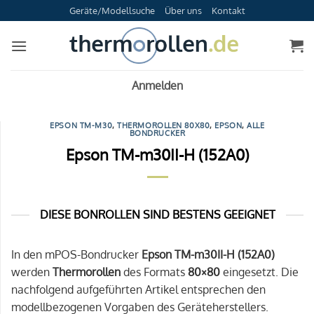
Zum
Geräte/Modellsuche
Über uns
Kontakt
Inhalt
springen
Anmelden
EPSON TM-M30
,
THERMOROLLEN 80X80
,
EPSON
,
ALLE
BONDRUCKER
Epson TM-m30II-H (152A0)
DIESE BONROLLEN SIND BESTENS GEEIGNET
In den mPOS-Bondrucker
Epson TM-m30II-H (152A0)
werden
Thermorollen
des Formats
80×80
eingesetzt. Die
nachfolgend aufgeführten Artikel entsprechen den
modellbezogenen Vorgaben des Geräteherstellers.