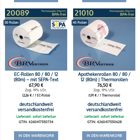
30 Rollen
40 Rollen
EC-Rollen 80 / 80 / 12
Apothekenrollen 80 / 80 /
(80m) – mit SEPA-Text
12 (80m) | Thermorollen
67,90
€
76,50
€
Zzgl. 19% USt.
Zzgl. 19% USt.
(
2,26
€
/ 1 EC-Rolle)
(
1,91
€
/ 1 Thermorolle)
deutschlandweit
deutschlandweit
versandkostenfrei
versandkostenfrei
Lieferzeit: sofort lieferbar
Lieferzeit: sofort lieferbar
GTIN: 4260417550734
GTIN: 4260417550628
IN DEN WARENKORB
IN DEN WARENKORB