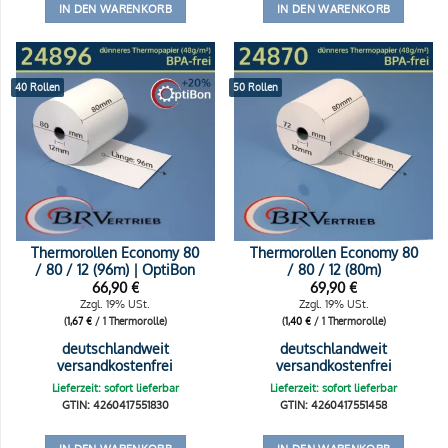
IN DEN WARENKORB
IN DEN WARENKORB
40 Rollen
50 Rollen
Thermorollen Economy 80
Thermorollen Economy 80
/ 80 / 12 (96m) | OptiBon
/ 80 / 12 (80m)
66,90
€
69,90
€
Zzgl. 19% USt.
Zzgl. 19% USt.
(
1,67
€
/ 1 Thermorolle)
(
1,40
€
/ 1 Thermorolle)
deutschlandweit
deutschlandweit
versandkostenfrei
versandkostenfrei
Lieferzeit: sofort lieferbar
Lieferzeit: sofort lieferbar
GTIN: 4260417551830
GTIN: 4260417551458