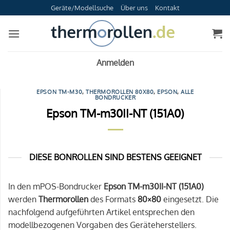
Zum
Geräte/Modellsuche
Über uns
Kontakt
Inhalt
springen
Anmelden
EPSON TM-M30
,
THERMOROLLEN 80X80
,
EPSON
,
ALLE
BONDRUCKER
Epson TM-m30II-NT (151A0)
DIESE BONROLLEN SIND BESTENS GEEIGNET
In den mPOS-Bondrucker
Epson TM-m30II-NT (151A0)
werden
Thermorollen
des Formats
80×80
eingesetzt. Die
nachfolgend aufgeführten Artikel entsprechen den
modellbezogenen Vorgaben des Geräteherstellers.