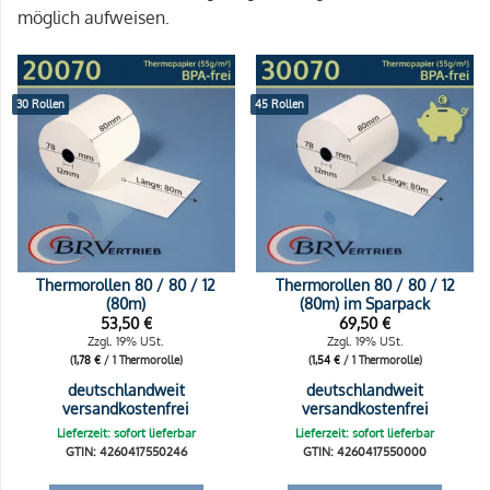
möglich aufweisen.
30 Rollen
45 Rollen
Thermorollen 80 / 80 / 12
Thermorollen 80 / 80 / 12
(80m)
(80m) im Sparpack
53,50
€
69,50
€
Zzgl. 19% USt.
Zzgl. 19% USt.
(
1,78
€
/ 1 Thermorolle)
(
1,54
€
/ 1 Thermorolle)
deutschlandweit
deutschlandweit
versandkostenfrei
versandkostenfrei
Lieferzeit: sofort lieferbar
Lieferzeit: sofort lieferbar
GTIN: 4260417550246
GTIN: 4260417550000