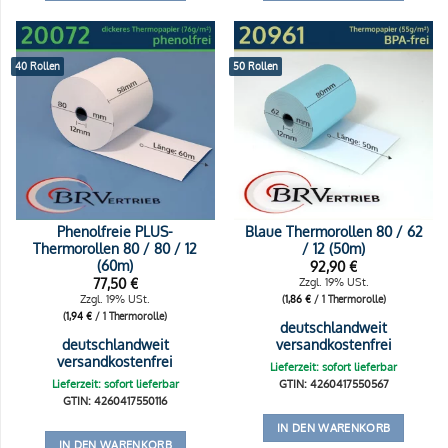
40 Rollen
50 Rollen
Phenolfreie PLUS-
Blaue Thermorollen 80 / 62
Thermorollen 80 / 80 / 12
/ 12 (50m)
(60m)
92,90
€
77,50
€
Zzgl. 19% USt.
Zzgl. 19% USt.
(
1,86
€
/ 1 Thermorolle)
(
1,94
€
/ 1 Thermorolle)
deutschlandweit
deutschlandweit
versandkostenfrei
versandkostenfrei
Lieferzeit: sofort lieferbar
Lieferzeit: sofort lieferbar
GTIN: 4260417550567
GTIN: 4260417550116
IN DEN WARENKORB
IN DEN WARENKORB