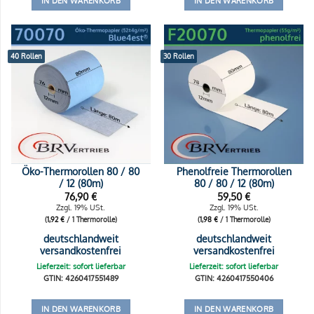
IN DEN WARENKORB
IN DEN WARENKORB
40 Rollen
30 Rollen
Öko-Thermorollen 80 / 80
Phenolfreie Thermorollen
/ 12 (80m)
80 / 80 / 12 (80m)
76,90
€
59,50
€
Zzgl. 19% USt.
Zzgl. 19% USt.
(
1,92
€
/ 1 Thermorolle)
(
1,98
€
/ 1 Thermorolle)
deutschlandweit
deutschlandweit
versandkostenfrei
versandkostenfrei
Lieferzeit: sofort lieferbar
Lieferzeit: sofort lieferbar
GTIN: 4260417551489
GTIN: 4260417550406
IN DEN WARENKORB
IN DEN WARENKORB