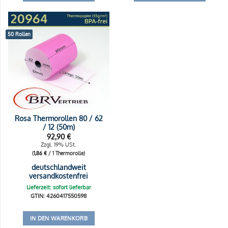
50 Rollen
Rosa Thermorollen 80 / 62
/ 12 (50m)
92,90
€
Zzgl. 19% USt.
(
1,86
€
/ 1 Thermorolle)
deutschlandweit
versandkostenfrei
Lieferzeit: sofort lieferbar
GTIN: 4260417550598
IN DEN WARENKORB