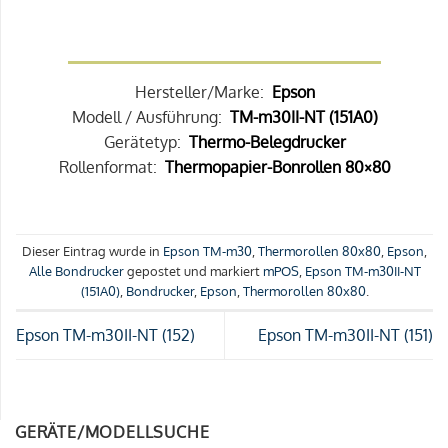
Hersteller/Marke:
Epson
Modell / Ausführung:
TM-m30II-NT (151A0)
Gerätetyp:
Thermo-Belegdrucker
Rollenformat:
Thermopapier-Bonrollen 80×80
Dieser Eintrag wurde in
Epson TM-m30
,
Thermorollen 80x80
,
Epson
,
Alle Bondrucker
gepostet und markiert
mPOS
,
Epson TM-m30II-NT
(151A0)
,
Bondrucker
,
Epson
,
Thermorollen 80x80
.
Epson TM-m30II-NT (152)
Epson TM-m30II-NT (151)
GERÄTE/MODELLSUCHE