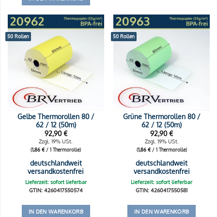
50 Rollen
50 Rollen
Gelbe Thermorollen 80 /
Grüne Thermorollen 80 /
62 / 12 (50m)
62 / 12 (50m)
92,90
€
92,90
€
Zzgl. 19% USt.
Zzgl. 19% USt.
(
1,86
€
/ 1 Thermorolle)
(
1,86
€
/ 1 Thermorolle)
deutschlandweit
deutschlandweit
versandkostenfrei
versandkostenfrei
Lieferzeit: sofort lieferbar
Lieferzeit: sofort lieferbar
GTIN: 4260417550574
GTIN: 4260417550581
IN DEN WARENKORB
IN DEN WARENKORB