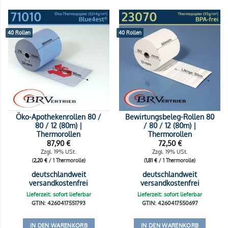
40 Rollen
40 Rollen
Öko-Apothekenrollen 80 /
Bewirtungsbeleg-Rollen 80
80 / 12 (80m) |
/ 80 / 12 (80m) |
Thermorollen
Thermorollen
87,90
€
72,50
€
Zzgl. 19% USt.
Zzgl. 19% USt.
(
2,20
€
/ 1 Thermorolle)
(
1,81
€
/ 1 Thermorolle)
deutschlandweit
deutschlandweit
versandkostenfrei
versandkostenfrei
Lieferzeit: sofort lieferbar
Lieferzeit: sofort lieferbar
GTIN: 4260417551793
GTIN: 4260417550697
IN DEN WARENKORB
IN DEN WARENKORB