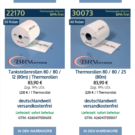
50 Rollen
40 Rollen
Tankstellenrollen 80 / 80 /
Thermorollen 80 / 80 / 25
12 (80m) | Thermorollen
(80m)
83,90
€
83,90
€
Zzgl. 19% USt.
Zzgl. 19% USt.
(
2,10
€
/ 1 Thermorolle)
(
2,10
€
/ 1 Thermorolle)
deutschlandweit
deutschlandweit
versandkostenfrei
versandkostenfrei
Lieferzeit: sofort lieferbar
Lieferzeit: sofort lieferbar
GTIN: 4260417550635
GTIN: 4260417551007
IN DEN WARENKORB
IN DEN WARENKORB