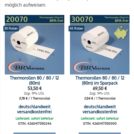
möglich aufweisen.
30 Rollen
45 Rollen
Thermorollen 80 / 80 / 12
Thermorollen 80 / 80 / 12
(80m)
(80m) im Sparpack
53,50
€
69,50
€
Zzgl. 19% USt.
Zzgl. 19% USt.
(
1,78
€
/ 1 Thermorolle)
(
1,54
€
/ 1 Thermorolle)
deutschlandweit
deutschlandweit
versandkostenfrei
versandkostenfrei
Lieferzeit: sofort lieferbar
Lieferzeit: sofort lieferbar
GTIN: 4260417550246
GTIN: 4260417550000