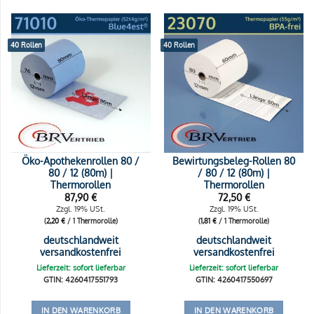
40 Rollen
40 Rollen
Öko-Apothekenrollen 80 /
Bewirtungsbeleg-Rollen 80
80 / 12 (80m) |
/ 80 / 12 (80m) |
Thermorollen
Thermorollen
87,90
€
72,50
€
Zzgl. 19% USt.
Zzgl. 19% USt.
(
2,20
€
/ 1 Thermorolle)
(
1,81
€
/ 1 Thermorolle)
deutschlandweit
deutschlandweit
versandkostenfrei
versandkostenfrei
Lieferzeit: sofort lieferbar
Lieferzeit: sofort lieferbar
GTIN: 4260417551793
GTIN: 4260417550697
IN DEN WARENKORB
IN DEN WARENKORB