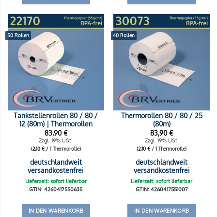
50 Rollen
40 Rollen
Tankstellenrollen 80 / 80 /
Thermorollen 80 / 80 / 25
12 (80m) | Thermorollen
(80m)
83,90
€
83,90
€
Zzgl. 19% USt.
Zzgl. 19% USt.
(
2,10
€
/ 1 Thermorolle)
(
2,10
€
/ 1 Thermorolle)
deutschlandweit
deutschlandweit
versandkostenfrei
versandkostenfrei
Lieferzeit: sofort lieferbar
Lieferzeit: sofort lieferbar
GTIN: 4260417550635
GTIN: 4260417551007
IN DEN WARENKORB
IN DEN WARENKORB