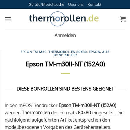
Zum
Geräte/Modellsuche
Über uns
Kontakt
Inhalt
springen
Anmelden
EPSON TM-M30
,
THERMOROLLEN 80X80
,
EPSON
,
ALLE
BONDRUCKER
Epson TM-m30II-NT (152A0)
DIESE BONROLLEN SIND BESTENS GEEIGNET
In den mPOS-Bondrucker
Epson TM-m30II-NT (152A0)
werden
Thermorollen
des Formats
80×80
eingesetzt. Die
nachfolgend aufgeführten Artikel entsprechen den
modellbezogenen Vorgaben des Geräteherstellers.