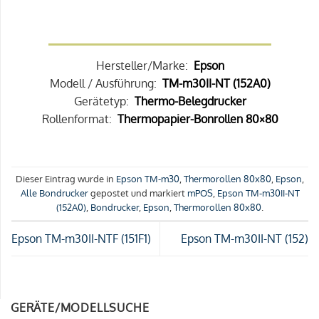
Hersteller/Marke:
Epson
Modell / Ausführung:
TM-m30II-NT (152A0)
Gerätetyp:
Thermo-Belegdrucker
Rollenformat:
Thermopapier-Bonrollen 80×80
Dieser Eintrag wurde in
Epson TM-m30
,
Thermorollen 80x80
,
Epson
,
Alle Bondrucker
gepostet und markiert
mPOS
,
Epson TM-m30II-NT
(152A0)
,
Bondrucker
,
Epson
,
Thermorollen 80x80
.
Epson TM-m30II-NTF (151F1)
Epson TM-m30II-NT (152)
GERÄTE/MODELLSUCHE