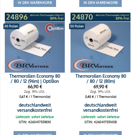
IN DEN WARENKORB
IN DEN WARENKORB
40 Rollen
50 Rollen
Thermorollen Economy 80
Thermorollen Economy 80
/ 80 / 12 (96m) | OptiBon
/ 80 / 12 (80m)
66,90
€
69,90
€
Zzgl. 19% USt.
Zzgl. 19% USt.
(
1,67
€
/ 1 Thermorolle)
(
1,40
€
/ 1 Thermorolle)
deutschlandweit
deutschlandweit
versandkostenfrei
versandkostenfrei
Lieferzeit: sofort lieferbar
Lieferzeit: sofort lieferbar
GTIN: 4260417551830
GTIN: 4260417551458