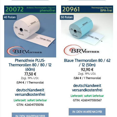
40 Rollen
50 Rollen
Phenolfreie PLUS-
Blaue Thermorollen 80 / 62
Thermorollen 80 / 80 / 12
/ 12 (50m)
(60m)
92,90
€
77,50
€
Zzgl. 19% USt.
Zzgl. 19% USt.
(
1,86
€
/ 1 Thermorolle)
(
1,94
€
/ 1 Thermorolle)
deutschlandweit
deutschlandweit
versandkostenfrei
versandkostenfrei
Lieferzeit: sofort lieferbar
Lieferzeit: sofort lieferbar
GTIN: 4260417550567
GTIN: 4260417550116
IN DEN WARENKORB
IN DEN WARENKORB