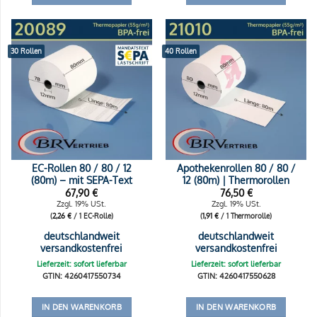
30 Rollen
40 Rollen
EC-Rollen 80 / 80 / 12
Apothekenrollen 80 / 80 /
(80m) – mit SEPA-Text
12 (80m) | Thermorollen
67,90
€
76,50
€
Zzgl. 19% USt.
Zzgl. 19% USt.
(
2,26
€
/ 1 EC-Rolle)
(
1,91
€
/ 1 Thermorolle)
deutschlandweit
deutschlandweit
versandkostenfrei
versandkostenfrei
Lieferzeit: sofort lieferbar
Lieferzeit: sofort lieferbar
GTIN: 4260417550734
GTIN: 4260417550628
IN DEN WARENKORB
IN DEN WARENKORB