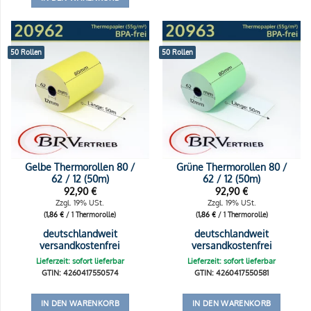
50 Rollen
50 Rollen
Gelbe Thermorollen 80 /
Grüne Thermorollen 80 /
62 / 12 (50m)
62 / 12 (50m)
92,90
€
92,90
€
Zzgl. 19% USt.
Zzgl. 19% USt.
(
1,86
€
/ 1 Thermorolle)
(
1,86
€
/ 1 Thermorolle)
deutschlandweit
deutschlandweit
versandkostenfrei
versandkostenfrei
Lieferzeit: sofort lieferbar
Lieferzeit: sofort lieferbar
GTIN: 4260417550574
GTIN: 4260417550581
IN DEN WARENKORB
IN DEN WARENKORB