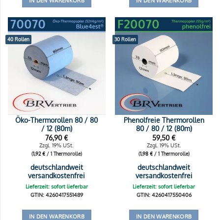
IN DEN WARENKORB
IN DEN WARENKORB
40 Rollen
30 Rollen
Öko-Thermorollen 80 / 80
Phenolfreie Thermorollen
/ 12 (80m)
80 / 80 / 12 (80m)
76,90
€
59,50
€
Zzgl. 19% USt.
Zzgl. 19% USt.
(
1,92
€
/ 1 Thermorolle)
(
1,98
€
/ 1 Thermorolle)
deutschlandweit
deutschlandweit
versandkostenfrei
versandkostenfrei
Lieferzeit: sofort lieferbar
Lieferzeit: sofort lieferbar
GTIN: 4260417551489
GTIN: 4260417550406
IN DEN WARENKORB
IN DEN WARENKORB