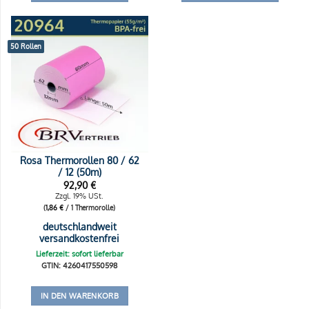
50 Rollen
Rosa Thermorollen 80 / 62
/ 12 (50m)
92,90
€
Zzgl. 19% USt.
(
1,86
€
/ 1 Thermorolle)
deutschlandweit
versandkostenfrei
Lieferzeit: sofort lieferbar
GTIN: 4260417550598
IN DEN WARENKORB