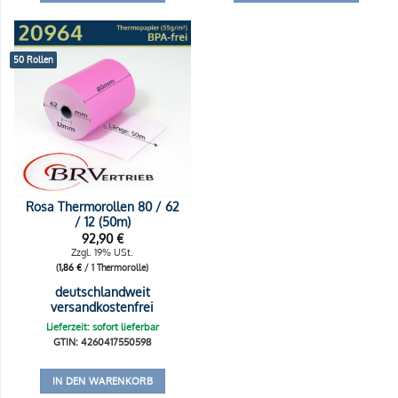
50 Rollen
Rosa Thermorollen 80 / 62
/ 12 (50m)
92,90
€
Zzgl. 19% USt.
(
1,86
€
/ 1 Thermorolle)
deutschlandweit
versandkostenfrei
Lieferzeit: sofort lieferbar
GTIN: 4260417550598
IN DEN WARENKORB