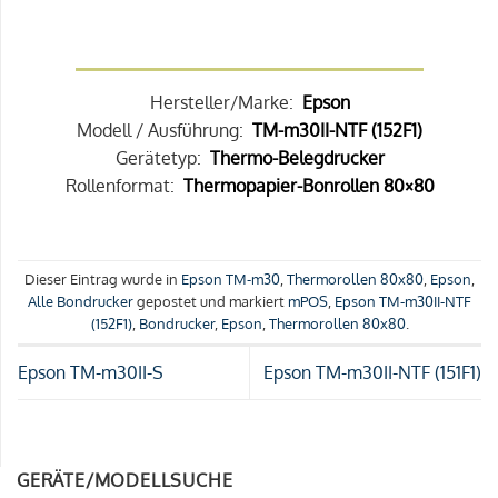
Hersteller/Marke:
Epson
Modell / Ausführung:
TM-m30II-NTF (152F1)
Gerätetyp:
Thermo-Belegdrucker
Rollenformat:
Thermopapier-Bonrollen 80×80
Dieser Eintrag wurde in
Epson TM-m30
,
Thermorollen 80x80
,
Epson
,
Alle Bondrucker
gepostet und markiert
mPOS
,
Epson TM-m30II-NTF
(152F1)
,
Bondrucker
,
Epson
,
Thermorollen 80x80
.
Epson TM-m30II-S
Epson TM-m30II-NTF (151F1)
GERÄTE/MODELLSUCHE