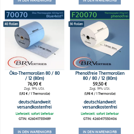
IN DEN WARENKORB
IN DEN WARENKORB
40 Rollen
30 Rollen
Öko-Thermorollen 80 / 80
Phenolfreie Thermorollen
/ 12 (80m)
80 / 80 / 12 (80m)
76,90
€
59,50
€
Zzgl. 19% USt.
Zzgl. 19% USt.
(
1,92
€
/ 1 Thermorolle)
(
1,98
€
/ 1 Thermorolle)
deutschlandweit
deutschlandweit
versandkostenfrei
versandkostenfrei
Lieferzeit: sofort lieferbar
Lieferzeit: sofort lieferbar
GTIN: 4260417551489
GTIN: 4260417550406
IN DEN WARENKORB
IN DEN WARENKORB