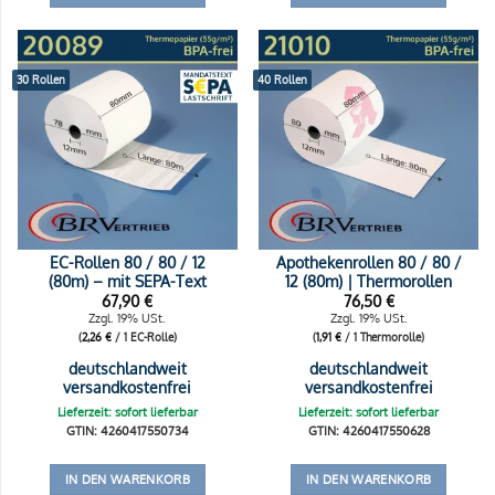
30 Rollen
40 Rollen
EC-Rollen 80 / 80 / 12
Apothekenrollen 80 / 80 /
(80m) – mit SEPA-Text
12 (80m) | Thermorollen
67,90
€
76,50
€
Zzgl. 19% USt.
Zzgl. 19% USt.
(
2,26
€
/ 1 EC-Rolle)
(
1,91
€
/ 1 Thermorolle)
deutschlandweit
deutschlandweit
versandkostenfrei
versandkostenfrei
Lieferzeit: sofort lieferbar
Lieferzeit: sofort lieferbar
GTIN: 4260417550734
GTIN: 4260417550628
IN DEN WARENKORB
IN DEN WARENKORB