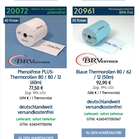
40 Rollen
50 Rollen
Phenolfreie PLUS-
Blaue Thermorollen 80 / 62
Thermorollen 80 / 80 / 12
/ 12 (50m)
(60m)
92,90
€
77,50
€
Zzgl. 19% USt.
Zzgl. 19% USt.
(
1,86
€
/ 1 Thermorolle)
(
1,94
€
/ 1 Thermorolle)
deutschlandweit
deutschlandweit
versandkostenfrei
versandkostenfrei
Lieferzeit: sofort lieferbar
Lieferzeit: sofort lieferbar
GTIN: 4260417550567
GTIN: 4260417550116
IN DEN WARENKORB
IN DEN WARENKORB