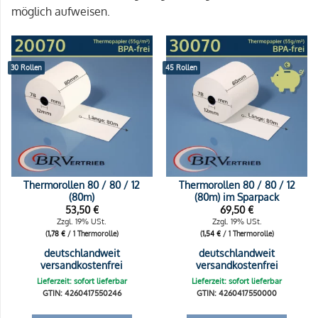
möglich aufweisen.
30 Rollen
45 Rollen
Thermorollen 80 / 80 / 12
Thermorollen 80 / 80 / 12
(80m)
(80m) im Sparpack
53,50
€
69,50
€
Zzgl. 19% USt.
Zzgl. 19% USt.
(
1,78
€
/ 1 Thermorolle)
(
1,54
€
/ 1 Thermorolle)
deutschlandweit
deutschlandweit
versandkostenfrei
versandkostenfrei
Lieferzeit: sofort lieferbar
Lieferzeit: sofort lieferbar
GTIN: 4260417550246
GTIN: 4260417550000