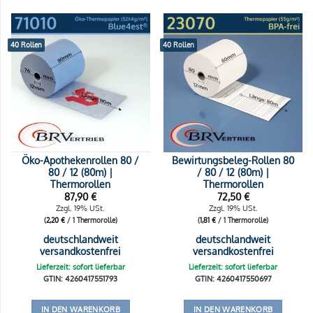
40 Rollen
40 Rollen
Öko-Apothekenrollen 80 /
Bewirtungsbeleg-Rollen 80
80 / 12 (80m) |
/ 80 / 12 (80m) |
Thermorollen
Thermorollen
87,90
€
72,50
€
Zzgl. 19% USt.
Zzgl. 19% USt.
(
2,20
€
/ 1 Thermorolle)
(
1,81
€
/ 1 Thermorolle)
deutschlandweit
deutschlandweit
versandkostenfrei
versandkostenfrei
Lieferzeit: sofort lieferbar
Lieferzeit: sofort lieferbar
GTIN: 4260417551793
GTIN: 4260417550697
IN DEN WARENKORB
IN DEN WARENKORB