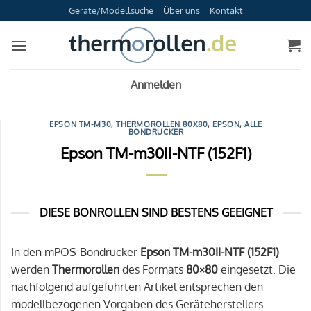
Zum
Geräte/Modellsuche
Über uns
Kontakt
Inhalt
springen
Anmelden
EPSON TM-M30
,
THERMOROLLEN 80X80
,
EPSON
,
ALLE
BONDRUCKER
Epson TM-m30II-NTF (152F1)
DIESE BONROLLEN SIND BESTENS GEEIGNET
In den mPOS-Bondrucker
Epson TM-m30II-NTF (152F1)
werden
Thermorollen
des Formats
80×80
eingesetzt. Die
nachfolgend aufgeführten Artikel entsprechen den
modellbezogenen Vorgaben des Geräteherstellers.