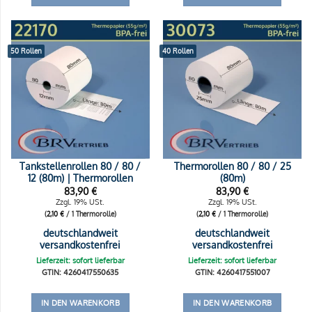
50 Rollen
40 Rollen
Tankstellenrollen 80 / 80 /
Thermorollen 80 / 80 / 25
12 (80m) | Thermorollen
(80m)
83,90
€
83,90
€
Zzgl. 19% USt.
Zzgl. 19% USt.
(
2,10
€
/ 1 Thermorolle)
(
2,10
€
/ 1 Thermorolle)
deutschlandweit
deutschlandweit
versandkostenfrei
versandkostenfrei
Lieferzeit: sofort lieferbar
Lieferzeit: sofort lieferbar
GTIN: 4260417550635
GTIN: 4260417551007
IN DEN WARENKORB
IN DEN WARENKORB