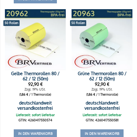
50 Rollen
50 Rollen
Gelbe Thermorollen 80 /
Grüne Thermorollen 80 /
62 / 12 (50m)
62 / 12 (50m)
92,90
€
92,90
€
Zzgl. 19% USt.
Zzgl. 19% USt.
(
1,86
€
/ 1 Thermorolle)
(
1,86
€
/ 1 Thermorolle)
deutschlandweit
deutschlandweit
versandkostenfrei
versandkostenfrei
Lieferzeit: sofort lieferbar
Lieferzeit: sofort lieferbar
GTIN: 4260417550574
GTIN: 4260417550581
IN DEN WARENKORB
IN DEN WARENKORB