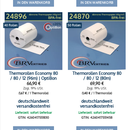
IN DEN WARENKORB
IN DEN WARENKORB
40 Rollen
50 Rollen
Thermorollen Economy 80
Thermorollen Economy 80
/ 80 / 12 (96m) | OptiBon
/ 80 / 12 (80m)
66,90
€
69,90
€
Zzgl. 19% USt.
Zzgl. 19% USt.
(
1,67
€
/ 1 Thermorolle)
(
1,40
€
/ 1 Thermorolle)
deutschlandweit
deutschlandweit
versandkostenfrei
versandkostenfrei
Lieferzeit: sofort lieferbar
Lieferzeit: sofort lieferbar
GTIN: 4260417551830
GTIN: 4260417551458