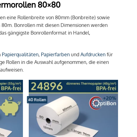
ermorollen 80×80
zen eine Rollenbreite von 80mm (Bonbreite) sowie
n 80m. Bonrollen mit diesen Dimensionen werden
das gängigste Bonrollenformat in Handel,
n
Papierqualitäten
,
Papierfarben
und
Aufdrucken
für
e Rollen in die Auswahl aufgenommen, die einen
 aufweisen.
40 Rollen