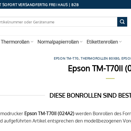
 SOFORT VERSANDFERTIG FREI HAUS | B2B
 Thermorollen
Normalpapierrollen
Etikettenrollen
EPSON TM-T70
,
THERMOROLLEN 80X80
,
EPSO
Epson TM-T70II (
DIESE BONROLLEN SIND BES
ermodrucker
Epson TM-T70II (024A2)
werden Bonrollen des Fo
d aufgeführten Artikel entsprechen den modellbezogenen Vorg