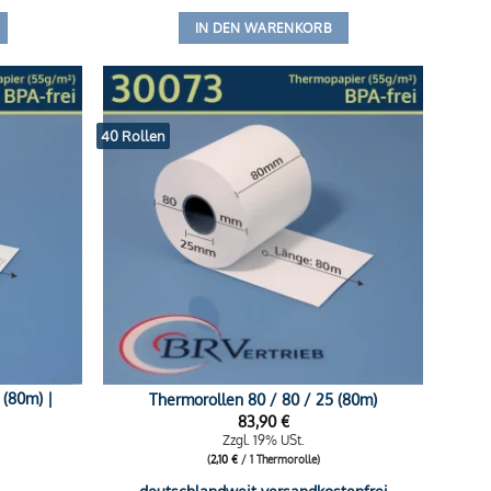
IN DEN WARENKORB
40 Rollen
 (80m) |
Thermorollen 80 / 80 / 25 (80m)
83,90
€
Zzgl. 19% USt.
(
2,10
€
/ 1 Thermorolle)
deutschlandweit versandkostenfrei