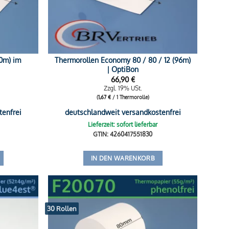
80m) im
Thermorollen Economy 80 / 80 / 12 (96m)
| OptiBon
66,90
€
Zzgl. 19% USt.
(
1,67
€
/ 1 Thermorolle)
tenfrei
deutschlandweit versandkostenfrei
Lieferzeit: sofort lieferbar
GTIN: 4260417551830
IN DEN WARENKORB
30 Rollen