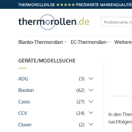
Zum
★★★★★
THERMOROLLEN.DE
PREISWERTE MARKENQUALITÄT
Inhalt
springen
Suchen
nach:
Blanko-Thermorollen
EC-Thermorollen
Weitere
GERÄTE/MODELLSUCHE
ADG
(3)
Bixolon
(62)
Casio
(27)
CCV
(24)
In den Th
nachfolgen
Clover
(2)