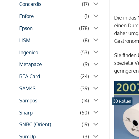
Concardis
(17)
Enfore
(1)
Die in das
einen Durc
Epson
(178)
daher umga
HSM
(8)
Gastronomi
Ingenico
(53)
Sie finden
spezielle 
Metapace
(9)
geringeren
REA Card
(24)
SAM4S
(39)
Sampos
(14)
30 Rollen
Sharp
(50)
SNBC (Orient)
(19)
SumUp
(3)