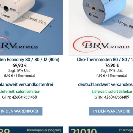
len Economy 80 / 80 / 12 (80m)
Öko-Thermorollen 80 / 80 / 1
69,90
€
76,90
€
Zzgl. 19% USt.
Zzgl. 19% USt.
(
1,40
€
/ 1 Thermorolle)
(
1,92
€
/ 1 Thermorolle)
hlandweit versandkostenfrei
deutschlandweit versandkos
Lieferzeit: sofort lieferbar
Lieferzeit: sofort lieferbar
GTIN: 4260417551458
GTIN: 4260417551489
IN DEN WARENKORB
IN DEN WARENKORB