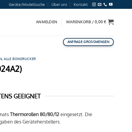
Geräte/Modellsuche
Über uns
Kontakt
ANMELDEN
WARENKORB /
0,00
€
ANFRAGE GROSSMENGEN
N
,
ALLE BONDRUCKER
024A2)
TENS GEEIGNET
rmats
Thermorollen
80/80/12
eingesetzt. Die
aben des Geräteherstellers.