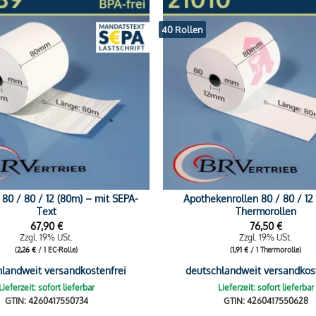
40 Rollen
 80 / 80 / 12 (80m) – mit SEPA-
Apothekenrollen 80 / 80 / 12
Text
Thermorollen
67,90
€
76,50
€
Zzgl. 19% USt.
Zzgl. 19% USt.
(
2,26
€
/ 1 EC-Rolle)
(
1,91
€
/ 1 Thermorolle)
hlandweit versandkostenfrei
deutschlandweit versandkos
Lieferzeit: sofort lieferbar
Lieferzeit: sofort lieferbar
GTIN: 4260417550734
GTIN: 4260417550628