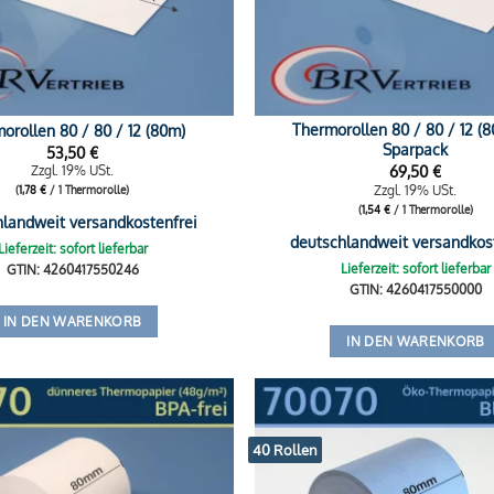
Thermorollen 80 / 80 / 12 (
orollen 80 / 80 / 12 (80m)
Sparpack
53,50
€
69,50
€
Zzgl. 19% USt.
Zzgl. 19% USt.
(
1,78
€
/ 1 Thermorolle)
(
1,54
€
/ 1 Thermorolle)
hlandweit versandkostenfrei
deutschlandweit versandkos
Lieferzeit: sofort lieferbar
Lieferzeit: sofort lieferbar
GTIN: 4260417550246
GTIN: 4260417550000
IN DEN WARENKORB
IN DEN WARENKORB
40 Rollen