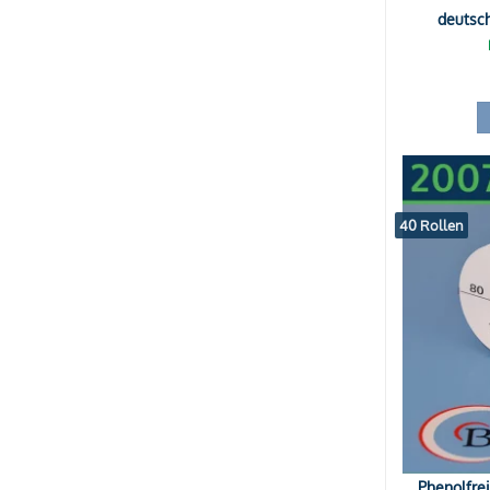
deutsc
40 Rollen
Phenolfre