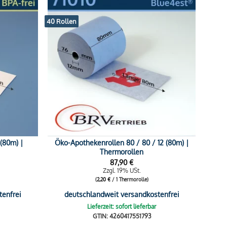
40 Rollen
 (80m) |
Öko-Apothekenrollen 80 / 80 / 12 (80m) |
Thermorollen
87,90
€
Zzgl. 19% USt.
(
2,20
€
/ 1 Thermorolle)
tenfrei
deutschlandweit versandkostenfrei
Lieferzeit: sofort lieferbar
GTIN: 4260417551793