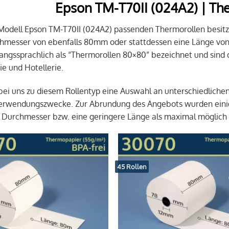
Epson TM-T70II (024A2) | Th
 Modell Epson TM-T70II (024A2) passenden Thermorollen besit
hmesser von ebenfalls 80mm oder stattdessen eine Länge vo
ngssprachlich als “Thermorollen 80×80” bezeichnet und sind 
e und Hotellerie.
 bei uns zu diesem Rollentyp eine Auswahl an unterschiedliche
Verwendungszwecke. Zur Abrundung des Angebots wurden einig
 Durchmesser bzw. eine geringere Länge als maximal möglich
45 Rollen