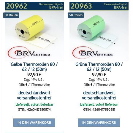
50 Rollen
50 Rollen
Gelbe Thermorollen 80 /
Grüne Thermorollen 80 /
62 / 12 (50m)
62 / 12 (50m)
92,90
€
92,90
€
Zzgl. 19% USt.
Zzgl. 19% USt.
(
1,86
€
/ 1 Thermorolle)
(
1,86
€
/ 1 Thermorolle)
deutschlandweit
deutschlandweit
versandkostenfrei
versandkostenfrei
Lieferzeit: sofort lieferbar
Lieferzeit: sofort lieferbar
GTIN: 4260417550574
GTIN: 4260417550581
IN DEN WARENKORB
IN DEN WARENKORB