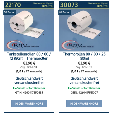
50 Rollen
40 Rollen
Tankstellenrollen 80 / 80 /
Thermorollen 80 / 80 / 25
12 (80m) | Thermorollen
(80m)
83,90
€
83,90
€
Zzgl. 19% USt.
Zzgl. 19% USt.
(
2,10
€
/ 1 Thermorolle)
(
2,10
€
/ 1 Thermorolle)
deutschlandweit
deutschlandweit
versandkostenfrei
versandkostenfrei
Lieferzeit: sofort lieferbar
Lieferzeit: sofort lieferbar
GTIN: 4260417550635
GTIN: 4260417551007
IN DEN WARENKORB
IN DEN WARENKORB