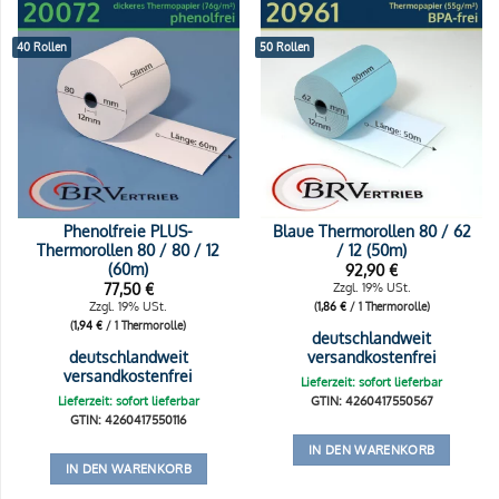
40 Rollen
50 Rollen
Phenolfreie PLUS-
Blaue Thermorollen 80 / 62
Thermorollen 80 / 80 / 12
/ 12 (50m)
(60m)
92,90
€
77,50
€
Zzgl. 19% USt.
Zzgl. 19% USt.
(
1,86
€
/ 1 Thermorolle)
(
1,94
€
/ 1 Thermorolle)
deutschlandweit
deutschlandweit
versandkostenfrei
versandkostenfrei
Lieferzeit: sofort lieferbar
Lieferzeit: sofort lieferbar
GTIN: 4260417550567
GTIN: 4260417550116
IN DEN WARENKORB
IN DEN WARENKORB