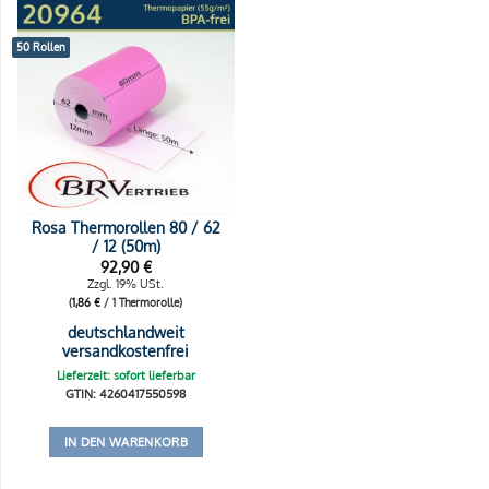
50 Rollen
Rosa Thermorollen 80 / 62
/ 12 (50m)
92,90
€
Zzgl. 19% USt.
(
1,86
€
/ 1 Thermorolle)
deutschlandweit
versandkostenfrei
Lieferzeit: sofort lieferbar
GTIN: 4260417550598
IN DEN WARENKORB