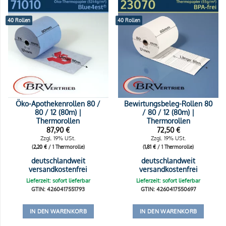
40 Rollen
40 Rollen
Öko-Apothekenrollen 80 /
Bewirtungsbeleg-Rollen 80
80 / 12 (80m) |
/ 80 / 12 (80m) |
Thermorollen
Thermorollen
87,90
€
72,50
€
Zzgl. 19% USt.
Zzgl. 19% USt.
(
2,20
€
/ 1 Thermorolle)
(
1,81
€
/ 1 Thermorolle)
deutschlandweit
deutschlandweit
versandkostenfrei
versandkostenfrei
Lieferzeit: sofort lieferbar
Lieferzeit: sofort lieferbar
GTIN: 4260417551793
GTIN: 4260417550697
IN DEN WARENKORB
IN DEN WARENKORB