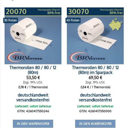
30 Rollen
45 Rollen
Thermorollen 80 / 80 / 12
Thermorollen 80 / 80 / 12
(80m)
(80m) im Sparpack
53,50
€
69,50
€
Zzgl. 19% USt.
Zzgl. 19% USt.
(
1,78
€
/ 1 Thermorolle)
(
1,54
€
/ 1 Thermorolle)
deutschlandweit
deutschlandweit
versandkostenfrei
versandkostenfrei
Lieferzeit: sofort lieferbar
Lieferzeit: sofort lieferbar
GTIN: 4260417550246
GTIN: 4260417550000
IN DEN WARENKORB
IN DEN WARENKORB