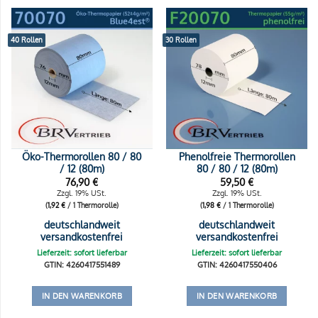
40 Rollen
30 Rollen
Öko-Thermorollen 80 / 80
Phenolfreie Thermorollen
/ 12 (80m)
80 / 80 / 12 (80m)
76,90
€
59,50
€
Zzgl. 19% USt.
Zzgl. 19% USt.
(
1,92
€
/ 1 Thermorolle)
(
1,98
€
/ 1 Thermorolle)
deutschlandweit
deutschlandweit
versandkostenfrei
versandkostenfrei
Lieferzeit: sofort lieferbar
Lieferzeit: sofort lieferbar
GTIN: 4260417551489
GTIN: 4260417550406
IN DEN WARENKORB
IN DEN WARENKORB