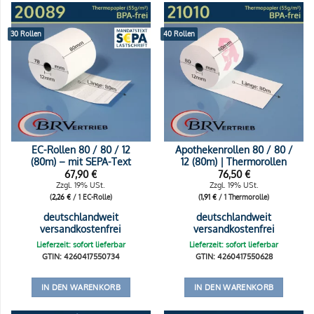
30 Rollen
40 Rollen
EC-Rollen 80 / 80 / 12
Apothekenrollen 80 / 80 /
(80m) – mit SEPA-Text
12 (80m) | Thermorollen
67,90
€
76,50
€
Zzgl. 19% USt.
Zzgl. 19% USt.
(
2,26
€
/ 1 EC-Rolle)
(
1,91
€
/ 1 Thermorolle)
deutschlandweit
deutschlandweit
versandkostenfrei
versandkostenfrei
Lieferzeit: sofort lieferbar
Lieferzeit: sofort lieferbar
GTIN: 4260417550734
GTIN: 4260417550628
IN DEN WARENKORB
IN DEN WARENKORB