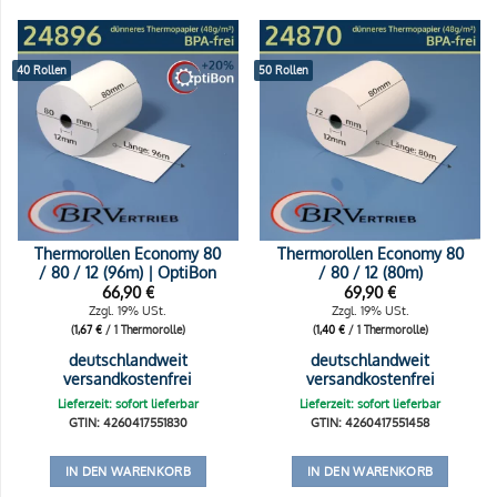
40 Rollen
50 Rollen
Thermorollen Economy 80
Thermorollen Economy 80
/ 80 / 12 (96m) | OptiBon
/ 80 / 12 (80m)
66,90
€
69,90
€
Zzgl. 19% USt.
Zzgl. 19% USt.
(
1,67
€
/ 1 Thermorolle)
(
1,40
€
/ 1 Thermorolle)
deutschlandweit
deutschlandweit
versandkostenfrei
versandkostenfrei
Lieferzeit: sofort lieferbar
Lieferzeit: sofort lieferbar
GTIN: 4260417551830
GTIN: 4260417551458
IN DEN WARENKORB
IN DEN WARENKORB