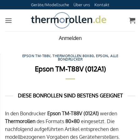
Zum
Geräte/Modellsuche
Über uns
Kontakt
Inhalt
springen
Anmelden
EPSON TM-T88V
,
THERMOROLLEN 80X80
,
EPSON
,
ALLE
BONDRUCKER
Epson TM-T88V (012A1)
DIESE BONROLLEN SIND BESTENS GEEIGNET
In den Bondrucker
Epson TM-T88V (012A1)
werden
Thermorollen
des Formats
80×80
eingesetzt. Die
nachfolgend aufgeführten Artikel entsprechen den
modellbezogenen Vorgaben des Geräteherstellers.