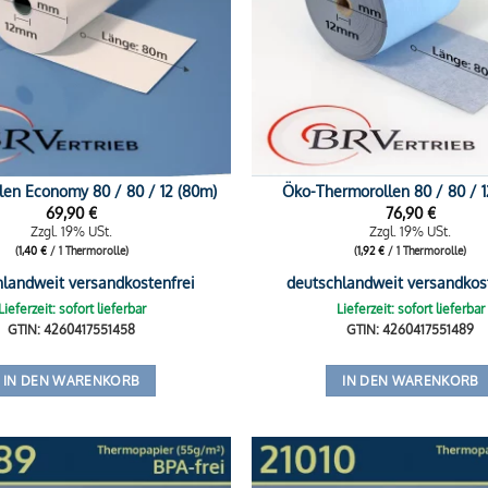
len Economy 80 / 80 / 12 (80m)
Öko-Thermorollen 80 / 80 / 1
69,90
€
76,90
€
Zzgl. 19% USt.
Zzgl. 19% USt.
(
1,40
€
/ 1 Thermorolle)
(
1,92
€
/ 1 Thermorolle)
hlandweit versandkostenfrei
deutschlandweit versandkos
Lieferzeit: sofort lieferbar
Lieferzeit: sofort lieferbar
GTIN: 4260417551458
GTIN: 4260417551489
IN DEN WARENKORB
IN DEN WARENKORB