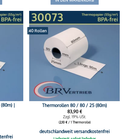
IN DEN WARENKORB
40 Rollen
 (80m) |
Thermorollen 80 / 80 / 25 (80m)
83,90
€
Zzgl. 19% USt.
(
2,10
€
/ 1 Thermorolle)
deutschlandweit versandkostenfrei
tenfrei
Lieferzeit: sofort lieferbar