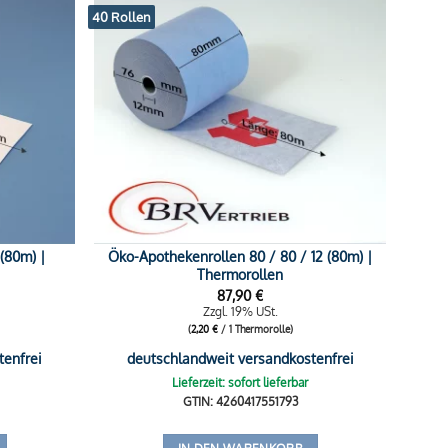
40 Rollen
 (80m) |
Öko-Apothekenrollen 80 / 80 / 12 (80m) |
Thermorollen
87,90
€
Zzgl. 19% USt.
(
2,20
€
/ 1 Thermorolle)
tenfrei
deutschlandweit versandkostenfrei
Lieferzeit: sofort lieferbar
GTIN: 4260417551793