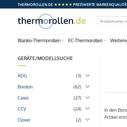
Zum
★★★★★
THERMOROLLEN.DE
PREISWERTE MARKENQUALITÄT
Inhalt
springen
Suchen
nach:
Blanko-Thermorollen
EC-Thermorollen
Weitere
GERÄTE/MODELLSUCHE
ADG
(3)
Bixolon
(62)
Casio
(27)
CCV
(24)
In den Bon
Artikel en
Clover
(2)