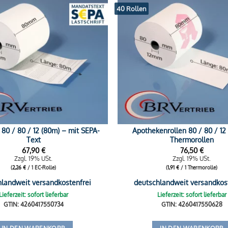
40 Rollen
 80 / 80 / 12 (80m) – mit SEPA-
Apothekenrollen 80 / 80 / 12
Text
Thermorollen
67,90
€
76,50
€
Zzgl. 19% USt.
Zzgl. 19% USt.
(
2,26
€
/ 1 EC-Rolle)
(
1,91
€
/ 1 Thermorolle)
hlandweit versandkostenfrei
deutschlandweit versandkos
Lieferzeit: sofort lieferbar
Lieferzeit: sofort lieferbar
GTIN: 4260417550734
GTIN: 4260417550628