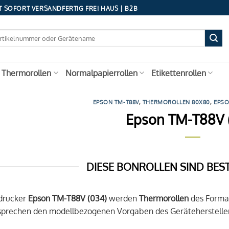
 SOFORT VERSANDFERTIG FREI HAUS | B2B
 Thermorollen
Normalpapierrollen
Etikettenrollen
EPSON TM-T88V
,
THERMOROLLEN 80X80
,
EPS
Epson TM-T88V 
DIESE BONROLLEN SIND BES
drucker
Epson TM-T88V (034)
werden
Thermorollen
des Forma
tsprechen den modellbezogenen Vorgaben des Gerätehersteller