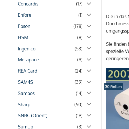
Concardis
(17)
Enfore
(1)
Die in das
Durchmesse
Epson
(178)
umgangsspr
HSM
(8)
Sie finden
Ingenico
(53)
spezielle 
geringeren
Metapace
(9)
REA Card
(24)
SAM4S
(39)
30 Rollen
Sampos
(14)
Sharp
(50)
SNBC (Orient)
(19)
SumUp
(3)