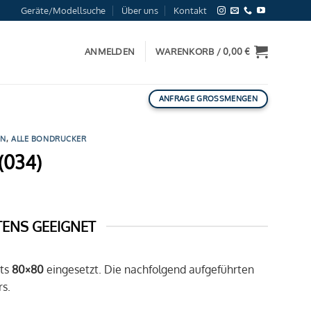
Geräte/Modellsuche
Über uns
Kontakt
ANMELDEN
WARENKORB /
0,00
€
ANFRAGE GROSSMENGEN
ON
,
ALLE BONDRUCKER
(034)
TENS GEEIGNET
ts
80×80
eingesetzt. Die nachfolgend aufgeführten
s.