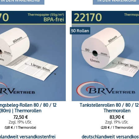
IN DEN WARENKORB
IN DEN WARENKORB
50 Rollen
ngsbeleg-Rollen 80 / 80 / 12
Tankstellenrollen 80 / 80 / 12
(80m) | Thermorollen
Thermorollen
72,50
€
83,90
€
Zzgl. 19% USt.
Zzgl. 19% USt.
(
1,81
€
/ 1 Thermorolle)
(
2,10
€
/ 1 Thermorolle)
hlandweit versandkostenfrei
deutschlandweit versandkos