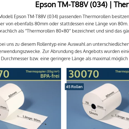
Epson TM-T88V (034) | The
 Modell Epson TM-T88V (034) passenden Thermorollen besitzen
r von ebenfalls 80mm oder stattdessen eine Länge von 80m.
achlich als “Thermorollen 80×80” bezeichnet und sind das gä
 bei uns zu diesem Rollentyp eine Auswahl an unterschiedliche
Verwendungszwecke. Zur Abrundung des Angebots wurden einig
 Durchmesser bzw. eine geringere Länge als maximal möglich
45 Rollen