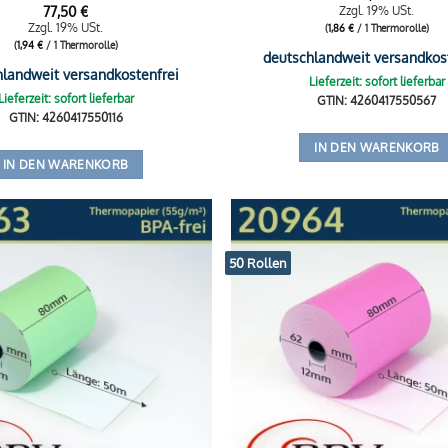
77,50
€
Zzgl. 19% USt.
Zzgl. 19% USt.
(
1,86
€
/ 1 Thermorolle)
(
1,94
€
/ 1 Thermorolle)
deutschlandweit versandkos
hlandweit versandkostenfrei
Lieferzeit: sofort lieferbar
Lieferzeit: sofort lieferbar
GTIN: 4260417550567
GTIN: 4260417550116
IN DEN WARENKORB
IN DEN WARENKORB
50 Rollen