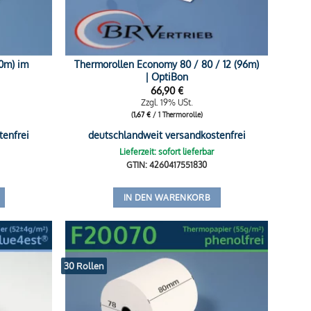
80m) im
Thermorollen Economy 80 / 80 / 12 (96m)
| OptiBon
66,90
€
Zzgl. 19% USt.
(
1,67
€
/ 1 Thermorolle)
tenfrei
deutschlandweit versandkostenfrei
Lieferzeit: sofort lieferbar
GTIN: 4260417551830
IN DEN WARENKORB
30 Rollen