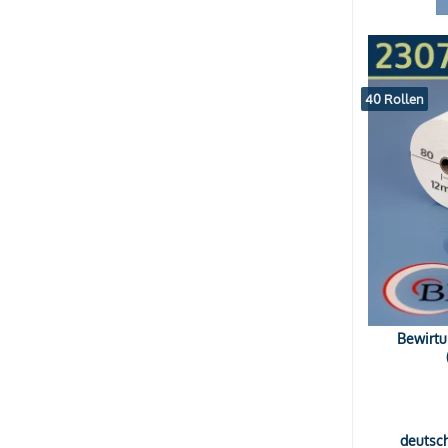
40 Rollen
Bewirtu
deutsc