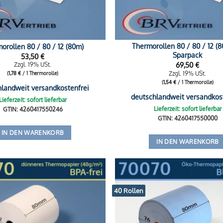
Thermorollen 80 / 80 / 12 (
orollen 80 / 80 / 12 (80m)
Sparpack
53,50
€
69,50
€
Zzgl. 19% USt.
Zzgl. 19% USt.
(
1,78
€
/ 1 Thermorolle)
(
1,54
€
/ 1 Thermorolle)
hlandweit versandkostenfrei
deutschlandweit versandkos
Lieferzeit: sofort lieferbar
Lieferzeit: sofort lieferbar
GTIN: 4260417550246
GTIN: 4260417550000
IN DEN WARENKORB
IN DEN WARENKORB
40 Rollen