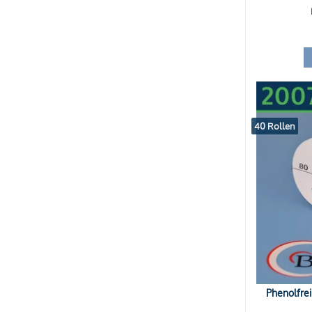
40 Rollen
Phenolfre