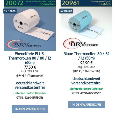
40 Rollen
50 Rollen
Phenolfreie PLUS-
Blaue Thermorollen 80 / 62
Thermorollen 80 / 80 / 12
/ 12 (50m)
(60m)
92,90
€
77,50
€
Zzgl. 19% USt.
Zzgl. 19% USt.
(
1,86
€
/ 1 Thermorolle)
(
1,94
€
/ 1 Thermorolle)
deutschlandweit
deutschlandweit
versandkostenfrei
versandkostenfrei
Lieferzeit: sofort lieferbar
Lieferzeit: sofort lieferbar
GTIN: 4260417550567
GTIN: 4260417550116
IN DEN WARENKORB
IN DEN WARENKORB