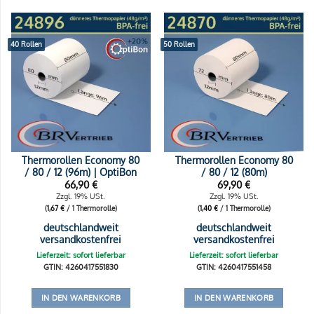
40 Rollen
50 Rollen
Thermorollen Economy 80
Thermorollen Economy 80
/ 80 / 12 (96m) | OptiBon
/ 80 / 12 (80m)
66,90
€
69,90
€
Zzgl. 19% USt.
Zzgl. 19% USt.
(
1,67
€
/ 1 Thermorolle)
(
1,40
€
/ 1 Thermorolle)
deutschlandweit
deutschlandweit
versandkostenfrei
versandkostenfrei
Lieferzeit: sofort lieferbar
Lieferzeit: sofort lieferbar
GTIN: 4260417551830
GTIN: 4260417551458
IN DEN WARENKORB
IN DEN WARENKORB