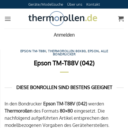
Zum
Geräte/Modellsuche
Über uns
Kontakt
Inhalt
springen
Anmelden
EPSON TM-T88V
,
THERMOROLLEN 80X80
,
EPSON
,
ALLE
BONDRUCKER
Epson TM-T88V (042)
DIESE BONROLLEN SIND BESTENS GEEIGNET
In den Bondrucker
Epson TM-T88V (042)
werden
Thermorollen
des Formats
80×80
eingesetzt. Die
nachfolgend aufgeführten Artikel entsprechen den
modellbezogenen Vorgaben des Geräteherstellers.