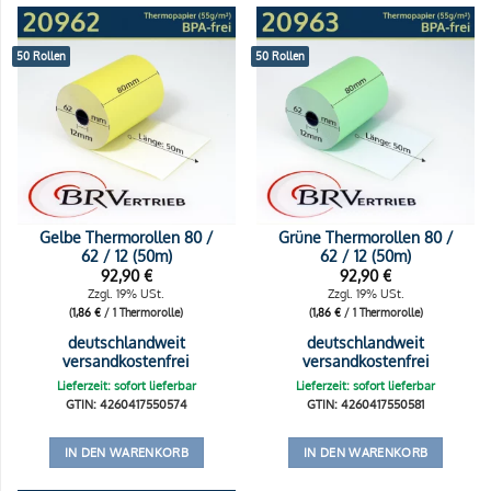
50 Rollen
50 Rollen
Gelbe Thermorollen 80 /
Grüne Thermorollen 80 /
62 / 12 (50m)
62 / 12 (50m)
92,90
€
92,90
€
Zzgl. 19% USt.
Zzgl. 19% USt.
(
1,86
€
/ 1 Thermorolle)
(
1,86
€
/ 1 Thermorolle)
deutschlandweit
deutschlandweit
versandkostenfrei
versandkostenfrei
Lieferzeit: sofort lieferbar
Lieferzeit: sofort lieferbar
GTIN: 4260417550574
GTIN: 4260417550581
IN DEN WARENKORB
IN DEN WARENKORB