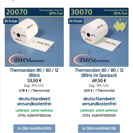
30 Rollen
45 Rollen
Thermorollen 80 / 80 / 12
Thermorollen 80 / 80 / 12
(80m)
(80m) im Sparpack
53,50
€
69,50
€
Zzgl. 19% USt.
Zzgl. 19% USt.
(
1,78
€
/ 1 Thermorolle)
(
1,54
€
/ 1 Thermorolle)
deutschlandweit
deutschlandweit
versandkostenfrei
versandkostenfrei
Lieferzeit: sofort lieferbar
Lieferzeit: sofort lieferbar
GTIN: 4260417550246
GTIN: 4260417550000
IN DEN WARENKORB
IN DEN WARENKORB