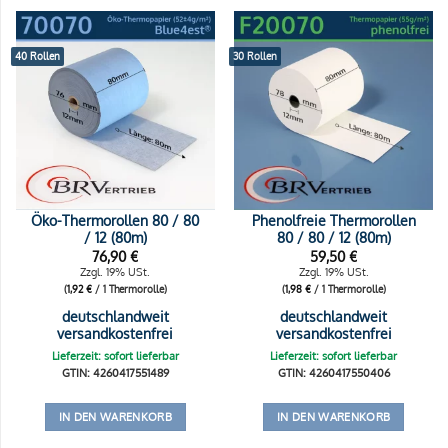
40 Rollen
30 Rollen
Öko-Thermorollen 80 / 80
Phenolfreie Thermorollen
/ 12 (80m)
80 / 80 / 12 (80m)
76,90
€
59,50
€
Zzgl. 19% USt.
Zzgl. 19% USt.
(
1,92
€
/ 1 Thermorolle)
(
1,98
€
/ 1 Thermorolle)
deutschlandweit
deutschlandweit
versandkostenfrei
versandkostenfrei
Lieferzeit: sofort lieferbar
Lieferzeit: sofort lieferbar
GTIN: 4260417551489
GTIN: 4260417550406
IN DEN WARENKORB
IN DEN WARENKORB