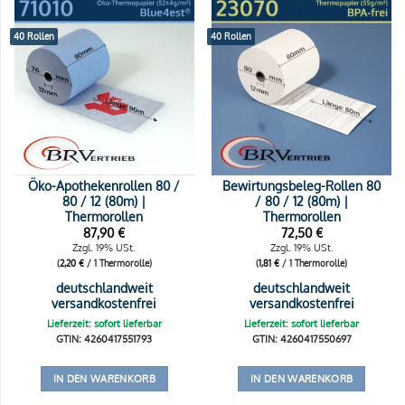
40 Rollen
40 Rollen
Öko-Apothekenrollen 80 /
Bewirtungsbeleg-Rollen 80
80 / 12 (80m) |
/ 80 / 12 (80m) |
Thermorollen
Thermorollen
87,90
€
72,50
€
Zzgl. 19% USt.
Zzgl. 19% USt.
(
2,20
€
/ 1 Thermorolle)
(
1,81
€
/ 1 Thermorolle)
deutschlandweit
deutschlandweit
versandkostenfrei
versandkostenfrei
Lieferzeit: sofort lieferbar
Lieferzeit: sofort lieferbar
GTIN: 4260417551793
GTIN: 4260417550697
IN DEN WARENKORB
IN DEN WARENKORB