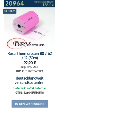
50 Rollen
Rosa Thermorollen 80 / 62
/ 12 (50m)
92,90
€
Zzgl. 19% USt.
(
1,86
€
/ 1 Thermorolle)
deutschlandweit
versandkostenfrei
Lieferzeit: sofort lieferbar
GTIN: 4260417550598
IN DEN WARENKORB