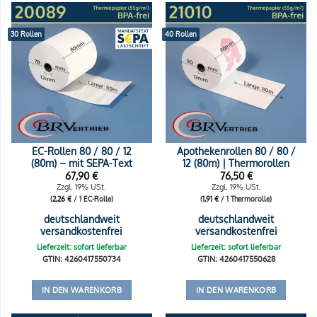
30 Rollen
40 Rollen
EC-Rollen 80 / 80 / 12
Apothekenrollen 80 / 80 /
(80m) – mit SEPA-Text
12 (80m) | Thermorollen
67,90
€
76,50
€
Zzgl. 19% USt.
Zzgl. 19% USt.
(
2,26
€
/ 1 EC-Rolle)
(
1,91
€
/ 1 Thermorolle)
deutschlandweit
deutschlandweit
versandkostenfrei
versandkostenfrei
Lieferzeit: sofort lieferbar
Lieferzeit: sofort lieferbar
GTIN: 4260417550734
GTIN: 4260417550628
IN DEN WARENKORB
IN DEN WARENKORB