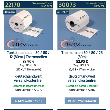
50 Rollen
40 Rollen
Tankstellenrollen 80 / 80 /
Thermorollen 80 / 80 / 25
12 (80m) | Thermorollen
(80m)
83,90
€
83,90
€
Zzgl. 19% USt.
Zzgl. 19% USt.
(
2,10
€
/ 1 Thermorolle)
(
2,10
€
/ 1 Thermorolle)
deutschlandweit
deutschlandweit
versandkostenfrei
versandkostenfrei
Lieferzeit: sofort lieferbar
Lieferzeit: sofort lieferbar
GTIN: 4260417550635
GTIN: 4260417551007
IN DEN WARENKORB
IN DEN WARENKORB