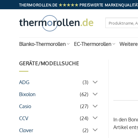
Zum
★★★★★
THERMOROLLEN.DE
PREISWERTE MARKENQUALITÄT
Inhalt
springen
Suchen
nach:
Blanko-Thermorollen
EC-Thermorollen
Weitere
GERÄTE/MODELLSUCHE
ADG
(3)
Bixolon
(62)
Casio
(27)
CCV
(24)
In den Bon
Artikel en
Clover
(2)