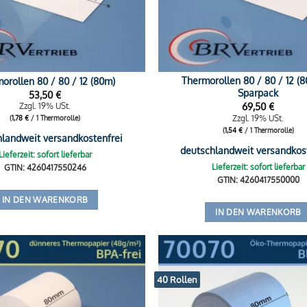
Thermorollen 80 / 80 / 12 (
orollen 80 / 80 / 12 (80m)
Sparpack
53,50
€
69,50
€
Zzgl. 19% USt.
Zzgl. 19% USt.
(
1,78
€
/ 1 Thermorolle)
(
1,54
€
/ 1 Thermorolle)
hlandweit versandkostenfrei
deutschlandweit versandkos
Lieferzeit: sofort lieferbar
Lieferzeit: sofort lieferbar
GTIN: 4260417550246
GTIN: 4260417550000
IN DEN WARENKORB
IN DEN WARENKORB
40 Rollen