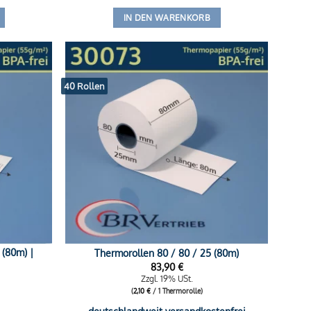
IN DEN WARENKORB
40 Rollen
 (80m) |
Thermorollen 80 / 80 / 25 (80m)
83,90
€
Zzgl. 19% USt.
(
2,10
€
/ 1 Thermorolle)
deutschlandweit versandkostenfrei