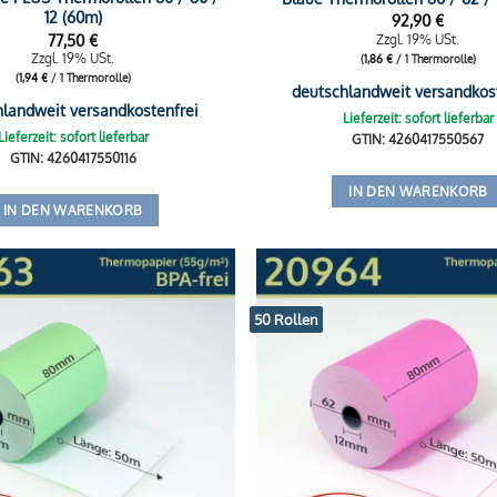
12 (60m)
92,90
€
77,50
€
Zzgl. 19% USt.
Zzgl. 19% USt.
(
1,86
€
/ 1 Thermorolle)
(
1,94
€
/ 1 Thermorolle)
deutschlandweit versandkos
hlandweit versandkostenfrei
Lieferzeit: sofort lieferbar
Lieferzeit: sofort lieferbar
GTIN: 4260417550567
GTIN: 4260417550116
IN DEN WARENKORB
IN DEN WARENKORB
50 Rollen