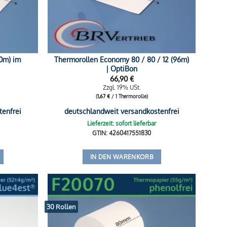
80m) im
Thermorollen Economy 80 / 80 / 12 (96m)
| OptiBon
66,90
€
Zzgl. 19% USt.
(
1,67
€
/ 1 Thermorolle)
tenfrei
deutschlandweit versandkostenfrei
Lieferzeit: sofort lieferbar
GTIN: 4260417551830
IN DEN WARENKORB
30 Rollen