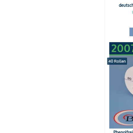
deutsc
40 Rollen
Phenolfre