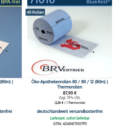
40 Rollen
 (80m) |
Öko-Apothekenrollen 80 / 80 / 12 (80m) |
Thermorollen
87,90
€
Zzgl. 19% USt.
(
2,20
€
/ 1 Thermorolle)
tenfrei
deutschlandweit versandkostenfrei
Lieferzeit: sofort lieferbar
GTIN: 4260417551793