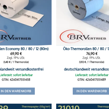
len Economy 80 / 80 / 12 (80m)
Öko-Thermorollen 80 / 80 / 1
69,90
€
76,90
€
Zzgl. 19% USt.
Zzgl. 19% USt.
(
1,40
€
/ 1 Thermorolle)
(
1,92
€
/ 1 Thermorolle)
hlandweit versandkostenfrei
deutschlandweit versandkos
Lieferzeit: sofort lieferbar
Lieferzeit: sofort lieferbar
GTIN: 4260417551458
GTIN: 4260417551489
IN DEN WARENKORB
IN DEN WARENKORB