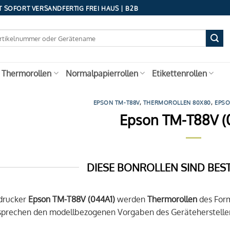
 SOFORT VERSANDFERTIG FREI HAUS | B2B
 Thermorollen
Normalpapierrollen
Etikettenrollen
EPSON TM-T88V
,
THERMOROLLEN 80X80
,
EPS
Epson TM-T88V (
DIESE BONROLLEN SIND BES
drucker
Epson TM-T88V (044A1)
werden
Thermorollen
des For
tsprechen den modellbezogenen Vorgaben des Gerätehersteller