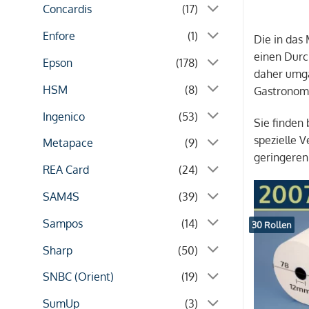
Concardis
(17)
Enfore
(1)
Die in das
einen Durc
Epson
(178)
daher umga
HSM
(8)
Gastronom
Ingenico
(53)
Sie finden
spezielle 
Metapace
(9)
geringeren
REA Card
(24)
SAM4S
(39)
Sampos
(14)
30 Rollen
Sharp
(50)
SNBC (Orient)
(19)
SumUp
(3)