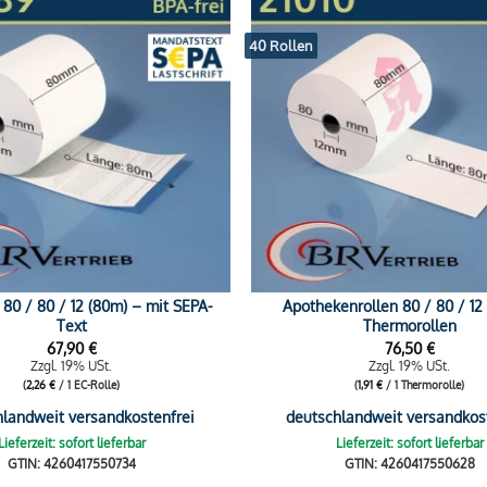
40 Rollen
 80 / 80 / 12 (80m) – mit SEPA-
Apothekenrollen 80 / 80 / 12
Text
Thermorollen
67,90
€
76,50
€
Zzgl. 19% USt.
Zzgl. 19% USt.
(
2,26
€
/ 1 EC-Rolle)
(
1,91
€
/ 1 Thermorolle)
hlandweit versandkostenfrei
deutschlandweit versandkos
Lieferzeit: sofort lieferbar
Lieferzeit: sofort lieferbar
GTIN: 4260417550734
GTIN: 4260417550628