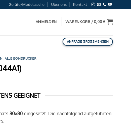
Geräte/Modellsuche
Über uns
Kontakt
ANMELDEN
WARENKORB /
0,00
€
ANFRAGE GROSSMENGEN
ON
,
ALLE BONDRUCKER
044A1)
TENS GEEIGNET
mats
80×80
eingesetzt. Die nachfolgend aufgeführten
s.