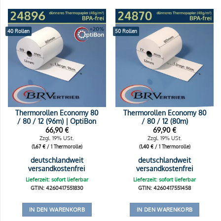
40 Rollen
50 Rollen
Thermorollen Economy 80
Thermorollen Economy 80
/ 80 / 12 (96m) | OptiBon
/ 80 / 12 (80m)
66,90
€
69,90
€
Zzgl. 19% USt.
Zzgl. 19% USt.
(
1,67
€
/ 1 Thermorolle)
(
1,40
€
/ 1 Thermorolle)
deutschlandweit
deutschlandweit
versandkostenfrei
versandkostenfrei
Lieferzeit: sofort lieferbar
Lieferzeit: sofort lieferbar
GTIN: 4260417551830
GTIN: 4260417551458
IN DEN WARENKORB
IN DEN WARENKORB