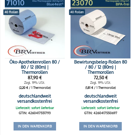
40 Rollen
40 Rollen
Öko-Apothekenrollen 80 /
Bewirtungsbeleg-Rollen 80
80 / 12 (80m) |
/ 80 / 12 (80m) |
Thermorollen
Thermorollen
87,90
€
72,50
€
Zzgl. 19% USt.
Zzgl. 19% USt.
(
2,20
€
/ 1 Thermorolle)
(
1,81
€
/ 1 Thermorolle)
deutschlandweit
deutschlandweit
versandkostenfrei
versandkostenfrei
Lieferzeit: sofort lieferbar
Lieferzeit: sofort lieferbar
GTIN: 4260417551793
GTIN: 4260417550697
IN DEN WARENKORB
IN DEN WARENKORB