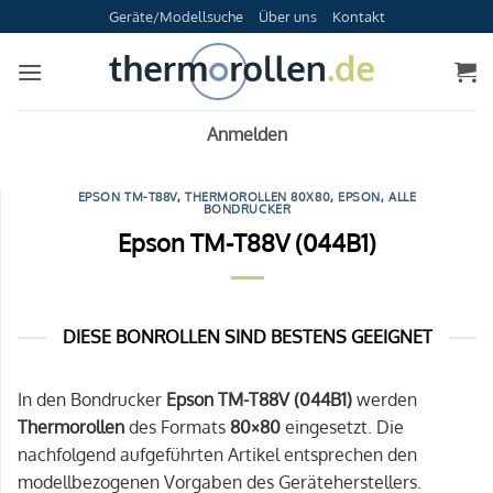
Zum
Geräte/Modellsuche
Über uns
Kontakt
Inhalt
springen
Anmelden
EPSON TM-T88V
,
THERMOROLLEN 80X80
,
EPSON
,
ALLE
BONDRUCKER
Epson TM-T88V (044B1)
DIESE BONROLLEN SIND BESTENS GEEIGNET
In den Bondrucker
Epson TM-T88V (044B1)
werden
Thermorollen
des Formats
80×80
eingesetzt. Die
nachfolgend aufgeführten Artikel entsprechen den
modellbezogenen Vorgaben des Geräteherstellers.