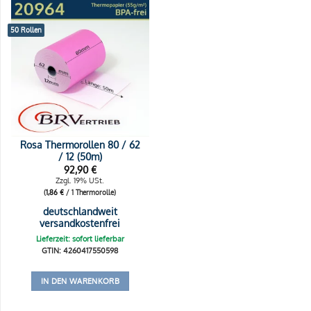
50 Rollen
Rosa Thermorollen 80 / 62
/ 12 (50m)
92,90
€
Zzgl. 19% USt.
(
1,86
€
/ 1 Thermorolle)
deutschlandweit
versandkostenfrei
Lieferzeit: sofort lieferbar
GTIN: 4260417550598
IN DEN WARENKORB