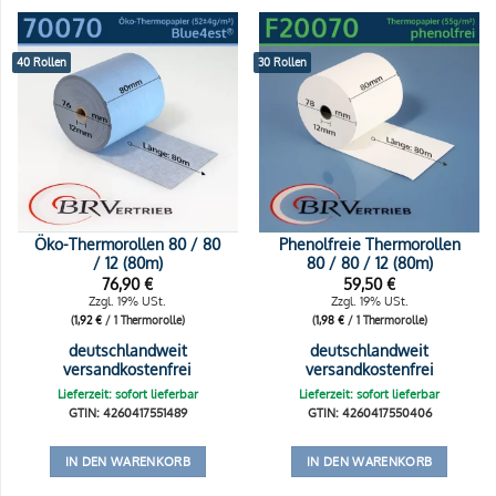
40 Rollen
30 Rollen
Öko-Thermorollen 80 / 80
Phenolfreie Thermorollen
/ 12 (80m)
80 / 80 / 12 (80m)
76,90
€
59,50
€
Zzgl. 19% USt.
Zzgl. 19% USt.
(
1,92
€
/ 1 Thermorolle)
(
1,98
€
/ 1 Thermorolle)
deutschlandweit
deutschlandweit
versandkostenfrei
versandkostenfrei
Lieferzeit: sofort lieferbar
Lieferzeit: sofort lieferbar
GTIN: 4260417551489
GTIN: 4260417550406
IN DEN WARENKORB
IN DEN WARENKORB