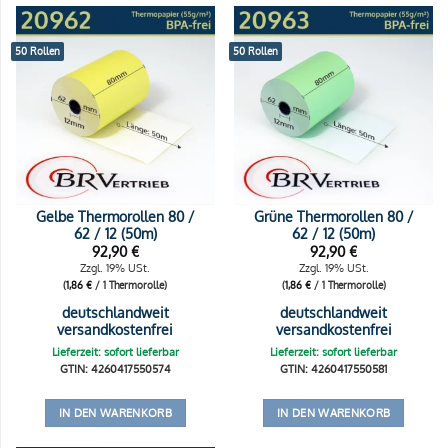
50 Rollen
50 Rollen
Gelbe Thermorollen 80 /
Grüne Thermorollen 80 /
62 / 12 (50m)
62 / 12 (50m)
92,90
€
92,90
€
Zzgl. 19% USt.
Zzgl. 19% USt.
(
1,86
€
/ 1 Thermorolle)
(
1,86
€
/ 1 Thermorolle)
deutschlandweit
deutschlandweit
versandkostenfrei
versandkostenfrei
Lieferzeit: sofort lieferbar
Lieferzeit: sofort lieferbar
GTIN: 4260417550574
GTIN: 4260417550581
IN DEN WARENKORB
IN DEN WARENKORB