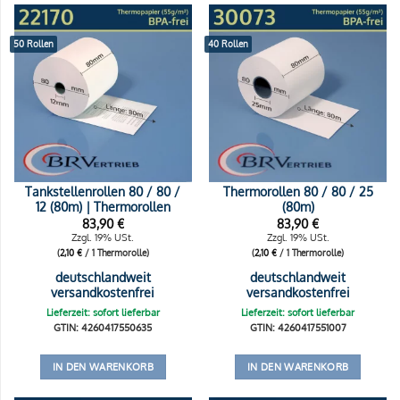
50 Rollen
40 Rollen
Tankstellenrollen 80 / 80 /
Thermorollen 80 / 80 / 25
12 (80m) | Thermorollen
(80m)
83,90
€
83,90
€
Zzgl. 19% USt.
Zzgl. 19% USt.
(
2,10
€
/ 1 Thermorolle)
(
2,10
€
/ 1 Thermorolle)
deutschlandweit
deutschlandweit
versandkostenfrei
versandkostenfrei
Lieferzeit: sofort lieferbar
Lieferzeit: sofort lieferbar
GTIN: 4260417550635
GTIN: 4260417551007
IN DEN WARENKORB
IN DEN WARENKORB