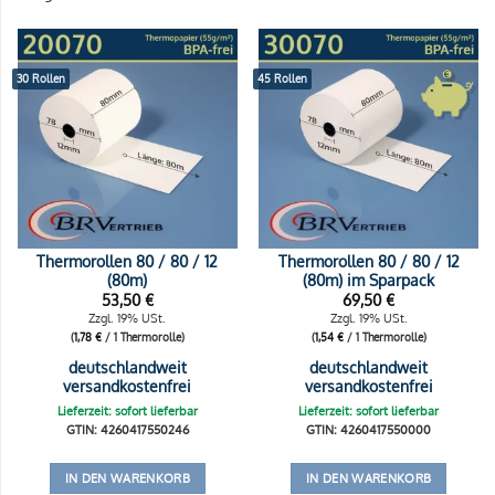
30 Rollen
45 Rollen
Thermorollen 80 / 80 / 12
Thermorollen 80 / 80 / 12
(80m)
(80m) im Sparpack
53,50
€
69,50
€
Zzgl. 19% USt.
Zzgl. 19% USt.
(
1,78
€
/ 1 Thermorolle)
(
1,54
€
/ 1 Thermorolle)
deutschlandweit
deutschlandweit
versandkostenfrei
versandkostenfrei
Lieferzeit: sofort lieferbar
Lieferzeit: sofort lieferbar
GTIN: 4260417550246
GTIN: 4260417550000
IN DEN WARENKORB
IN DEN WARENKORB