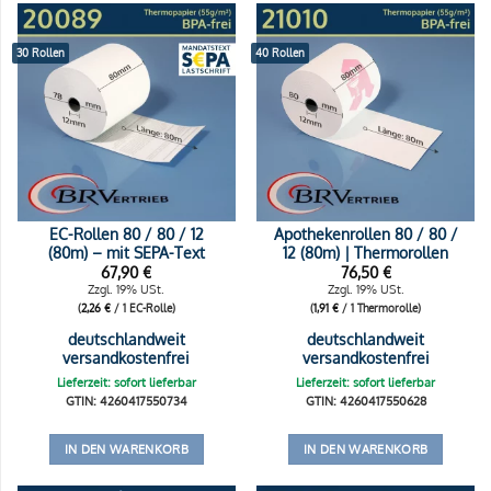
30 Rollen
40 Rollen
EC-Rollen 80 / 80 / 12
Apothekenrollen 80 / 80 /
(80m) – mit SEPA-Text
12 (80m) | Thermorollen
67,90
€
76,50
€
Zzgl. 19% USt.
Zzgl. 19% USt.
(
2,26
€
/ 1 EC-Rolle)
(
1,91
€
/ 1 Thermorolle)
deutschlandweit
deutschlandweit
versandkostenfrei
versandkostenfrei
Lieferzeit: sofort lieferbar
Lieferzeit: sofort lieferbar
GTIN: 4260417550734
GTIN: 4260417550628
IN DEN WARENKORB
IN DEN WARENKORB