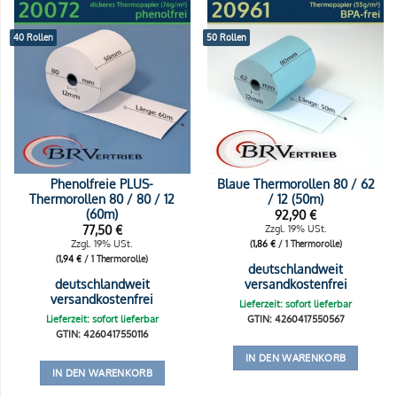
40 Rollen
50 Rollen
Phenolfreie PLUS-
Blaue Thermorollen 80 / 62
Thermorollen 80 / 80 / 12
/ 12 (50m)
(60m)
92,90
€
77,50
€
Zzgl. 19% USt.
Zzgl. 19% USt.
(
1,86
€
/ 1 Thermorolle)
(
1,94
€
/ 1 Thermorolle)
deutschlandweit
deutschlandweit
versandkostenfrei
versandkostenfrei
Lieferzeit: sofort lieferbar
Lieferzeit: sofort lieferbar
GTIN: 4260417550567
GTIN: 4260417550116
IN DEN WARENKORB
IN DEN WARENKORB