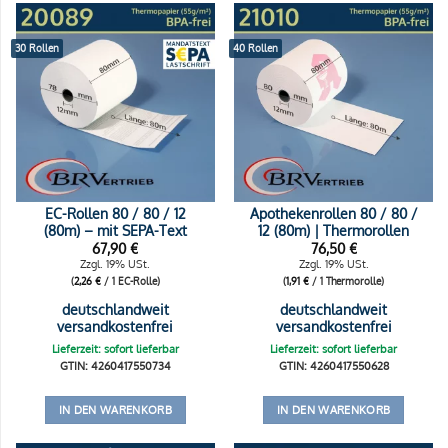
30 Rollen
40 Rollen
EC-Rollen 80 / 80 / 12
Apothekenrollen 80 / 80 /
(80m) – mit SEPA-Text
12 (80m) | Thermorollen
67,90
€
76,50
€
Zzgl. 19% USt.
Zzgl. 19% USt.
(
2,26
€
/ 1 EC-Rolle)
(
1,91
€
/ 1 Thermorolle)
deutschlandweit
deutschlandweit
versandkostenfrei
versandkostenfrei
Lieferzeit: sofort lieferbar
Lieferzeit: sofort lieferbar
GTIN: 4260417550734
GTIN: 4260417550628
IN DEN WARENKORB
IN DEN WARENKORB