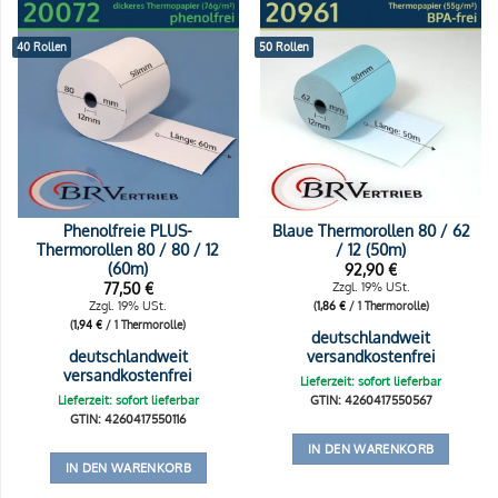
40 Rollen
50 Rollen
Phenolfreie PLUS-
Blaue Thermorollen 80 / 62
Thermorollen 80 / 80 / 12
/ 12 (50m)
(60m)
92,90
€
77,50
€
Zzgl. 19% USt.
Zzgl. 19% USt.
(
1,86
€
/ 1 Thermorolle)
(
1,94
€
/ 1 Thermorolle)
deutschlandweit
deutschlandweit
versandkostenfrei
versandkostenfrei
Lieferzeit: sofort lieferbar
Lieferzeit: sofort lieferbar
GTIN: 4260417550567
GTIN: 4260417550116
IN DEN WARENKORB
IN DEN WARENKORB