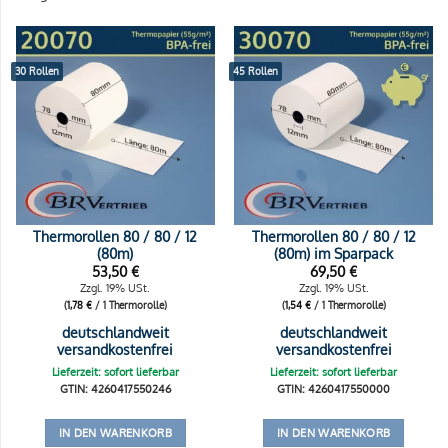
30 Rollen
45 Rollen
Thermorollen 80 / 80 / 12
Thermorollen 80 / 80 / 12
(80m)
(80m) im Sparpack
53,50
€
69,50
€
Zzgl. 19% USt.
Zzgl. 19% USt.
(
1,78
€
/ 1 Thermorolle)
(
1,54
€
/ 1 Thermorolle)
deutschlandweit
deutschlandweit
versandkostenfrei
versandkostenfrei
Lieferzeit: sofort lieferbar
Lieferzeit: sofort lieferbar
GTIN: 4260417550246
GTIN: 4260417550000
IN DEN WARENKORB
IN DEN WARENKORB