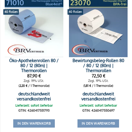
40 Rollen
40 Rollen
Öko-Apothekenrollen 80 /
Bewirtungsbeleg-Rollen 80
80 / 12 (80m) |
/ 80 / 12 (80m) |
Thermorollen
Thermorollen
87,90
€
72,50
€
Zzgl. 19% USt.
Zzgl. 19% USt.
(
2,20
€
/ 1 Thermorolle)
(
1,81
€
/ 1 Thermorolle)
deutschlandweit
deutschlandweit
versandkostenfrei
versandkostenfrei
Lieferzeit: sofort lieferbar
Lieferzeit: sofort lieferbar
GTIN: 4260417551793
GTIN: 4260417550697
IN DEN WARENKORB
IN DEN WARENKORB