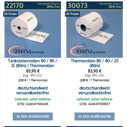
50 Rollen
40 Rollen
Tankstellenrollen 80 / 80 /
Thermorollen 80 / 80 / 25
12 (80m) | Thermorollen
(80m)
83,90
€
83,90
€
Zzgl. 19% USt.
Zzgl. 19% USt.
(
2,10
€
/ 1 Thermorolle)
(
2,10
€
/ 1 Thermorolle)
deutschlandweit
deutschlandweit
versandkostenfrei
versandkostenfrei
Lieferzeit: sofort lieferbar
Lieferzeit: sofort lieferbar
GTIN: 4260417550635
GTIN: 4260417551007
IN DEN WARENKORB
IN DEN WARENKORB