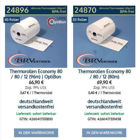
40 Rollen
50 Rollen
Thermorollen Economy 80
Thermorollen Economy 80
/ 80 / 12 (96m) | OptiBon
/ 80 / 12 (80m)
66,90
€
69,90
€
Zzgl. 19% USt.
Zzgl. 19% USt.
(
1,67
€
/ 1 Thermorolle)
(
1,40
€
/ 1 Thermorolle)
deutschlandweit
deutschlandweit
versandkostenfrei
versandkostenfrei
Lieferzeit: sofort lieferbar
Lieferzeit: sofort lieferbar
GTIN: 4260417551830
GTIN: 4260417551458
IN DEN WARENKORB
IN DEN WARENKORB