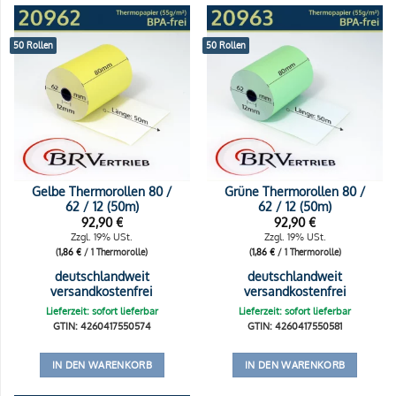
50 Rollen
50 Rollen
Gelbe Thermorollen 80 /
Grüne Thermorollen 80 /
62 / 12 (50m)
62 / 12 (50m)
92,90
€
92,90
€
Zzgl. 19% USt.
Zzgl. 19% USt.
(
1,86
€
/ 1 Thermorolle)
(
1,86
€
/ 1 Thermorolle)
deutschlandweit
deutschlandweit
versandkostenfrei
versandkostenfrei
Lieferzeit: sofort lieferbar
Lieferzeit: sofort lieferbar
GTIN: 4260417550574
GTIN: 4260417550581
IN DEN WARENKORB
IN DEN WARENKORB