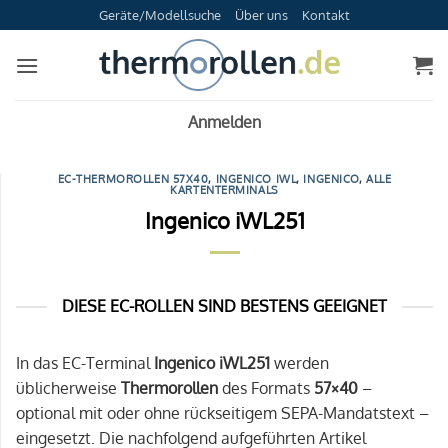
Zum
Geräte/Modellsuche
Über uns
Kontakt
Inhalt
springen
Anmelden
EC-THERMOROLLEN 57X40
,
INGENICO IWL
,
INGENICO
,
ALLE
KARTENTERMINALS
Ingenico iWL251
DIESE EC-ROLLEN SIND BESTENS GEEIGNET
In das EC-Terminal
Ingenico iWL251
werden
üblicherweise
Thermorollen
des Formats
57×40
–
optional mit oder ohne rückseitigem SEPA-Mandatstext –
eingesetzt. Die nachfolgend aufgeführten Artikel