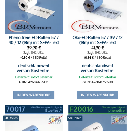
Phenolfreie EC-Rollen 57 /
Öko-EC-Rollen 57 / 39 / 12
40 / 12 (18m) mit SEPA-Text
(18m) mit SEPA-Text
39,90
€
41,90
€
Zzgl. 19% USt.
Zzgl. 19% USt.
(
0,80
€
/ 1 EC-Rolle)
(
0,84
€
/ 1 EC-Rolle)
deutschlandweit
deutschlandweit
versandkostenfrei
versandkostenfrei
Lieferzeit: sofort lieferbar
Lieferzeit: sofort lieferbar
GTIN: 4260417551311
GTIN: 4260417551618
IN DEN WARENKORB
IN DEN WARENKORB
50 Rollen
50 Rollen