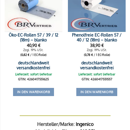
Öko-EC-Rollen 57 / 39 / 12
Phenolfreie EC-Rollen 57 /
(18m) – blanko
40 / 12 (18m) – blanko
40,90
€
38,90
€
Zzgl. 19% USt.
Zzgl. 19% USt.
(
0,82
€
/ 1 EC-Rolle)
(
0,78
€
/ 1 EC-Rolle)
deutschlandweit
deutschlandweit
versandkostenfrei
versandkostenfrei
Lieferzeit: sofort lieferbar
Lieferzeit: sofort lieferbar
GTIN: 4260417551625
GTIN: 4260417551557
IN DEN WARENKORB
IN DEN WARENKORB
Hersteller/Marke:
Ingenico