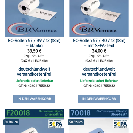
EC-Rollen 57 / 39 / 12 (18m)
EC-Rollen 57 / 40 / 12 (18m)
– blanko
– mit SEPA-Text
33,50
€
34,00
€
Zzgl. 19% USt.
Zzgl. 19% USt.
(
0,67
€
/ 1 EC-Rolle)
(
0,68
€
/ 1 EC-Rolle)
deutschlandweit
deutschlandweit
versandkostenfrei
versandkostenfrei
Lieferzeit: sofort lieferbar
Lieferzeit: sofort lieferbar
GTIN: 4260417551632
GTIN: 4260417551632
IN DEN WARENKORB
IN DEN WARENKORB
50 Rollen
50 Rollen