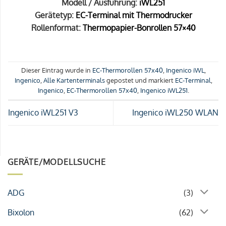
Modell / Ausführung:
iWL251
Gerätetyp:
EC-Terminal mit Thermodrucker
Rollenformat:
Thermopapier-Bonrollen 57×40
Dieser Eintrag wurde in
EC-Thermorollen 57x40
,
Ingenico iWL
,
Ingenico
,
Alle Kartenterminals
gepostet und markiert
EC-Terminal
,
Ingenico
,
EC-Thermorollen 57x40
,
Ingenico iWL251
.
Ingenico iWL251 V3
Ingenico iWL250 WLAN
GERÄTE/MODELLSUCHE
ADG
(3)
Bixolon
(62)