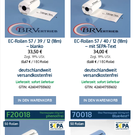
EC-Rollen 57 / 39 / 12 (18m)
EC-Rollen 57 / 40 / 12 (18m)
– blanko
– mit SEPA-Text
33,50
€
34,00
€
Zzgl. 19% USt.
Zzgl. 19% USt.
(
0,67
€
/ 1 EC-Rolle)
(
0,68
€
/ 1 EC-Rolle)
deutschlandweit
deutschlandweit
versandkostenfrei
versandkostenfrei
Lieferzeit: sofort lieferbar
Lieferzeit: sofort lieferbar
GTIN: 4260417551632
GTIN: 4260417551632
IN DEN WARENKORB
IN DEN WARENKORB
50 Rollen
50 Rollen