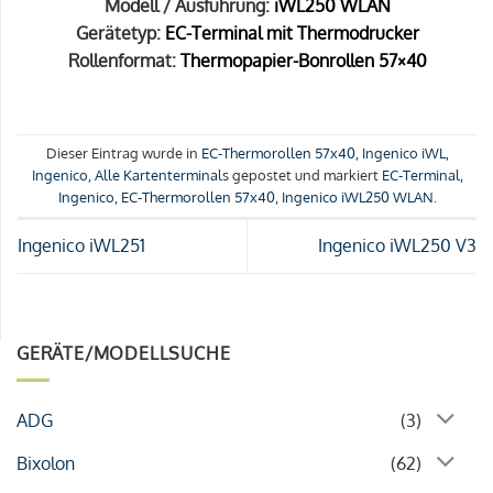
Modell / Ausführung:
iWL250 WLAN
Gerätetyp:
EC-Terminal mit Thermodrucker
Rollenformat:
Thermopapier-Bonrollen 57×40
Dieser Eintrag wurde in
EC-Thermorollen 57x40
,
Ingenico iWL
,
Ingenico
,
Alle Kartenterminals
gepostet und markiert
EC-Terminal
,
Ingenico
,
EC-Thermorollen 57x40
,
Ingenico iWL250 WLAN
.
Ingenico iWL251
Ingenico iWL250 V3
GERÄTE/MODELLSUCHE
ADG
(3)
Bixolon
(62)