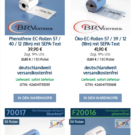
Phenolfreie EC-Rollen 57 /
Öko-EC-Rollen 57 / 39 / 12
40 / 12 (18m) mit SEPA-Text
(18m) mit SEPA-Text
39,90
€
41,90
€
Zzgl. 19% USt.
Zzgl. 19% USt.
(
0,80
€
/ 1 EC-Rolle)
(
0,84
€
/ 1 EC-Rolle)
deutschlandweit
deutschlandweit
versandkostenfrei
versandkostenfrei
Lieferzeit: sofort lieferbar
Lieferzeit: sofort lieferbar
GTIN: 4260417551311
GTIN: 4260417551618
IN DEN WARENKORB
IN DEN WARENKORB
50 Rollen
50 Rollen