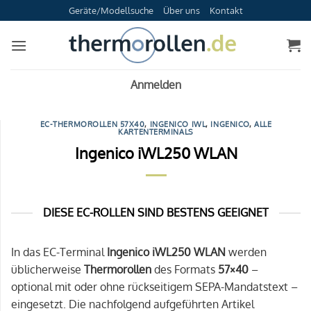
Zum
Geräte/Modellsuche
Über uns
Kontakt
Inhalt
springen
Anmelden
EC-THERMOROLLEN 57X40
,
INGENICO IWL
,
INGENICO
,
ALLE
KARTENTERMINALS
Ingenico iWL250 WLAN
DIESE EC-ROLLEN SIND BESTENS GEEIGNET
In das EC-Terminal
Ingenico iWL250 WLAN
werden
üblicherweise
Thermorollen
des Formats
57×40
–
optional mit oder ohne rückseitigem SEPA-Mandatstext –
eingesetzt. Die nachfolgend aufgeführten Artikel