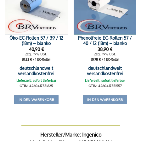
Öko-EC-Rollen 57 / 39 / 12
Phenolfreie EC-Rollen 57 /
(18m) – blanko
40 / 12 (18m) – blanko
40,90
€
38,90
€
Zzgl. 19% USt.
Zzgl. 19% USt.
(
0,82
€
/ 1 EC-Rolle)
(
0,78
€
/ 1 EC-Rolle)
deutschlandweit
deutschlandweit
versandkostenfrei
versandkostenfrei
Lieferzeit: sofort lieferbar
Lieferzeit: sofort lieferbar
GTIN: 4260417551625
GTIN: 4260417551557
IN DEN WARENKORB
IN DEN WARENKORB
Hersteller/Marke:
Ingenico