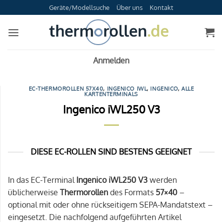
Zum
Geräte/Modellsuche
Über uns
Kontakt
Inhalt
springen
Anmelden
EC-THERMOROLLEN 57X40
,
INGENICO IWL
,
INGENICO
,
ALLE
KARTENTERMINALS
Ingenico iWL250 V3
DIESE EC-ROLLEN SIND BESTENS GEEIGNET
In das EC-Terminal
Ingenico iWL250 V3
werden
üblicherweise
Thermorollen
des Formats
57×40
–
optional mit oder ohne rückseitigem SEPA-Mandatstext –
eingesetzt. Die nachfolgend aufgeführten Artikel