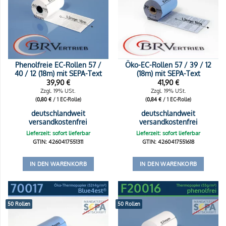
Phenolfreie EC-Rollen 57 /
Öko-EC-Rollen 57 / 39 / 12
40 / 12 (18m) mit SEPA-Text
(18m) mit SEPA-Text
39,90
€
41,90
€
Zzgl. 19% USt.
Zzgl. 19% USt.
(
0,80
€
/ 1 EC-Rolle)
(
0,84
€
/ 1 EC-Rolle)
deutschlandweit
deutschlandweit
versandkostenfrei
versandkostenfrei
Lieferzeit: sofort lieferbar
Lieferzeit: sofort lieferbar
GTIN: 4260417551311
GTIN: 4260417551618
IN DEN WARENKORB
IN DEN WARENKORB
50 Rollen
50 Rollen