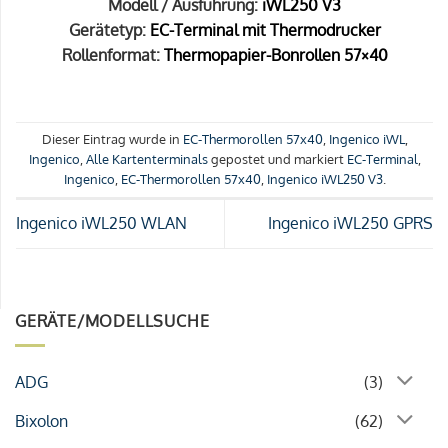
Modell / Ausführung:
iWL250 V3
Gerätetyp:
EC-Terminal mit Thermodrucker
Rollenformat:
Thermopapier-Bonrollen 57×40
Dieser Eintrag wurde in
EC-Thermorollen 57x40
,
Ingenico iWL
,
Ingenico
,
Alle Kartenterminals
gepostet und markiert
EC-Terminal
,
Ingenico
,
EC-Thermorollen 57x40
,
Ingenico iWL250 V3
.
Ingenico iWL250 WLAN
Ingenico iWL250 GPRS
GERÄTE/MODELLSUCHE
ADG
(3)
Bixolon
(62)