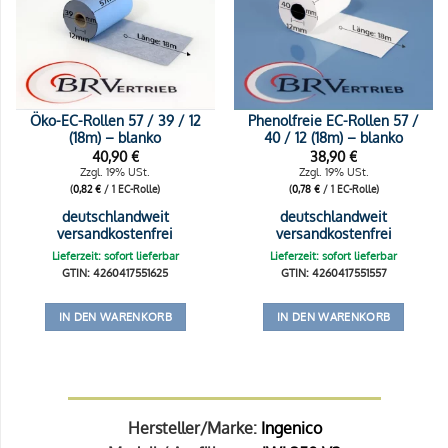
Öko-EC-Rollen 57 / 39 / 12
Phenolfreie EC-Rollen 57 /
(18m) – blanko
40 / 12 (18m) – blanko
40,90
€
38,90
€
Zzgl. 19% USt.
Zzgl. 19% USt.
(
0,82
€
/ 1 EC-Rolle)
(
0,78
€
/ 1 EC-Rolle)
deutschlandweit
deutschlandweit
versandkostenfrei
versandkostenfrei
Lieferzeit: sofort lieferbar
Lieferzeit: sofort lieferbar
GTIN: 4260417551625
GTIN: 4260417551557
IN DEN WARENKORB
IN DEN WARENKORB
Hersteller/Marke:
Ingenico