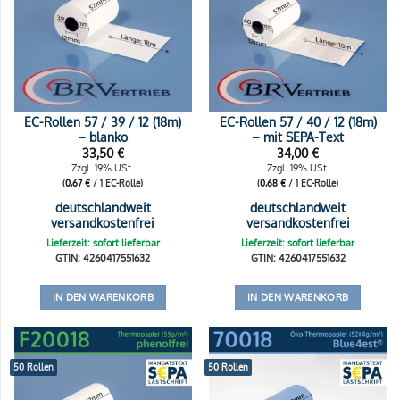
EC-Rollen 57 / 39 / 12 (18m)
EC-Rollen 57 / 40 / 12 (18m)
– blanko
– mit SEPA-Text
33,50
€
34,00
€
Zzgl. 19% USt.
Zzgl. 19% USt.
(
0,67
€
/ 1 EC-Rolle)
(
0,68
€
/ 1 EC-Rolle)
deutschlandweit
deutschlandweit
versandkostenfrei
versandkostenfrei
Lieferzeit: sofort lieferbar
Lieferzeit: sofort lieferbar
GTIN: 4260417551632
GTIN: 4260417551632
IN DEN WARENKORB
IN DEN WARENKORB
50 Rollen
50 Rollen