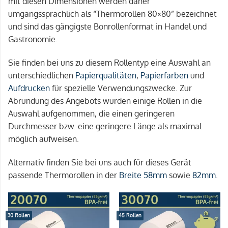
mit diesen Dimensionen werden daher
umgangssprachlich als “Thermorollen 80×80” bezeichnet
und sind das gängigste Bonrollenformat in Handel und
Gastronomie.
Sie finden bei uns zu diesem Rollentyp eine Auswahl an
unterschiedlichen
Papierqualitäten
,
Papierfarben
und
Aufdrucken
für spezielle Verwendungszwecke. Zur
Abrundung des Angebots wurden einige Rollen in die
Auswahl aufgenommen, die einen geringeren
Durchmesser bzw. eine geringere Länge als maximal
möglich aufweisen.
Alternativ finden Sie bei uns auch für dieses Gerät
passende Thermorollen in der
Breite 58mm
sowie
82mm
.
30 Rollen
45 Rollen