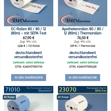
EC-Rollen 80 / 80 / 12
Apothekenrollen 80 / 80 /
(80m) – mit SEPA-Text
12 (80m) | Thermorollen
67,90
€
76,50
€
Zzgl. 19% USt.
Zzgl. 19% USt.
(
2,26
€
/ 1 EC-Rolle)
(
1,91
€
/ 1 Thermorolle)
deutschlandweit
deutschlandweit
versandkostenfrei
versandkostenfrei
Lieferzeit: sofort lieferbar
Lieferzeit: sofort lieferbar
GTIN: 4260417550734
GTIN: 4260417550628
IN DEN WARENKORB
IN DEN WARENKORB
40 Rollen
40 Rollen