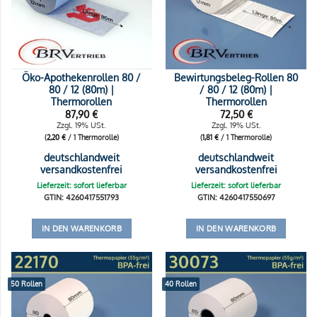
Öko-Apothekenrollen 80 /
Bewirtungsbeleg-Rollen 80
80 / 12 (80m) |
/ 80 / 12 (80m) |
Thermorollen
Thermorollen
87,90
€
72,50
€
Zzgl. 19% USt.
Zzgl. 19% USt.
(
2,20
€
/ 1 Thermorolle)
(
1,81
€
/ 1 Thermorolle)
deutschlandweit
deutschlandweit
versandkostenfrei
versandkostenfrei
Lieferzeit: sofort lieferbar
Lieferzeit: sofort lieferbar
GTIN: 4260417551793
GTIN: 4260417550697
IN DEN WARENKORB
IN DEN WARENKORB
50 Rollen
40 Rollen