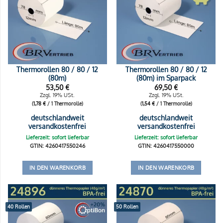
Thermorollen 80 / 80 / 12
Thermorollen 80 / 80 / 12
(80m)
(80m) im Sparpack
53,50
€
69,50
€
Zzgl. 19% USt.
Zzgl. 19% USt.
(
1,78
€
/ 1 Thermorolle)
(
1,54
€
/ 1 Thermorolle)
deutschlandweit
deutschlandweit
versandkostenfrei
versandkostenfrei
Lieferzeit: sofort lieferbar
Lieferzeit: sofort lieferbar
GTIN: 4260417550246
GTIN: 4260417550000
IN DEN WARENKORB
IN DEN WARENKORB
40 Rollen
50 Rollen