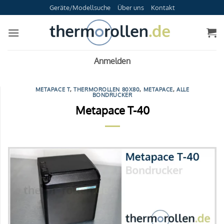
Zum
Geräte/Modellsuche
Über uns
Kontakt
Inhalt
springen
Anmelden
METAPACE T
,
THERMOROLLEN 80X80
,
METAPACE
,
ALLE
BONDRUCKER
Metapace T-40