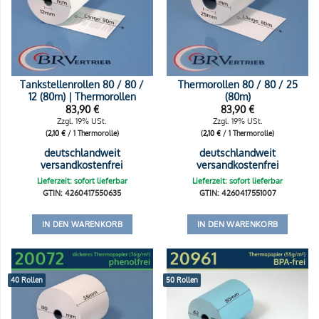
Tankstellenrollen 80 / 80 /
Thermorollen 80 / 80 / 25
12 (80m) | Thermorollen
(80m)
83,90
€
83,90
€
Zzgl. 19% USt.
Zzgl. 19% USt.
(
2,10
€
/ 1 Thermorolle)
(
2,10
€
/ 1 Thermorolle)
deutschlandweit
deutschlandweit
versandkostenfrei
versandkostenfrei
Lieferzeit: sofort lieferbar
Lieferzeit: sofort lieferbar
GTIN: 4260417550635
GTIN: 4260417551007
IN DEN WARENKORB
IN DEN WARENKORB
40 Rollen
50 Rollen