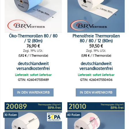
Öko-Thermorollen 80 / 80
Phenolfreie Thermorollen
/ 12 (80m)
80 / 80 / 12 (80m)
76,90
€
59,50
€
Zzgl. 19% USt.
Zzgl. 19% USt.
(
1,92
€
/ 1 Thermorolle)
(
1,98
€
/ 1 Thermorolle)
deutschlandweit
deutschlandweit
versandkostenfrei
versandkostenfrei
Lieferzeit: sofort lieferbar
Lieferzeit: sofort lieferbar
GTIN: 4260417551489
GTIN: 4260417550406
IN DEN WARENKORB
IN DEN WARENKORB
30 Rollen
40 Rollen