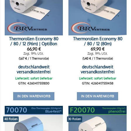
Thermorollen Economy 80
Thermorollen Economy 80
/ 80 / 12 (96m) | OptiBon
/ 80 / 12 (80m)
66,90
€
69,90
€
Zzgl. 19% USt.
Zzgl. 19% USt.
(
1,67
€
/ 1 Thermorolle)
(
1,40
€
/ 1 Thermorolle)
deutschlandweit
deutschlandweit
versandkostenfrei
versandkostenfrei
Lieferzeit: sofort lieferbar
Lieferzeit: sofort lieferbar
GTIN: 4260417551830
GTIN: 4260417551458
IN DEN WARENKORB
IN DEN WARENKORB
40 Rollen
30 Rollen