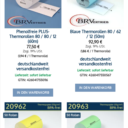
Phenolfreie PLUS-
Blaue Thermorollen 80 / 62
Thermorollen 80 / 80 / 12
/ 12 (50m)
(60m)
92,90
€
77,50
€
Zzgl. 19% USt.
Zzgl. 19% USt.
(
1,86
€
/ 1 Thermorolle)
(
1,94
€
/ 1 Thermorolle)
deutschlandweit
deutschlandweit
versandkostenfrei
versandkostenfrei
Lieferzeit: sofort lieferbar
Lieferzeit: sofort lieferbar
GTIN: 4260417550567
GTIN: 4260417550116
IN DEN WARENKORB
IN DEN WARENKORB
50 Rollen
50 Rollen