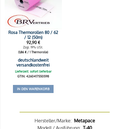
Rosa Thermorollen 80 / 62
/ 12 (50m)
92,90
€
Zzgl. 19% USt.
(
1,86
€
/ 1 Thermorolle)
deutschlandweit
versandkostenfrei
Lieferzeit: sofort lieferbar
GTIN: 4260417550598
IN DEN WARENKORB
Hersteller/Marke:
Metapace
Modell / Ausführung:
T-40