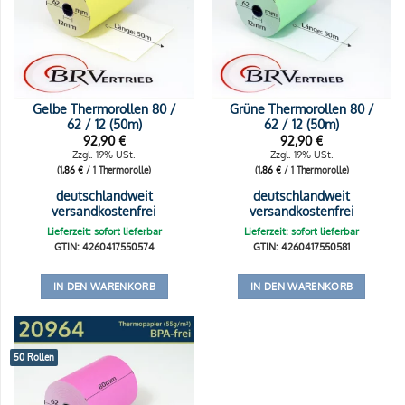
Gelbe Thermorollen 80 /
Grüne Thermorollen 80 /
62 / 12 (50m)
62 / 12 (50m)
92,90
€
92,90
€
Zzgl. 19% USt.
Zzgl. 19% USt.
(
1,86
€
/ 1 Thermorolle)
(
1,86
€
/ 1 Thermorolle)
deutschlandweit
deutschlandweit
versandkostenfrei
versandkostenfrei
Lieferzeit: sofort lieferbar
Lieferzeit: sofort lieferbar
GTIN: 4260417550574
GTIN: 4260417550581
IN DEN WARENKORB
IN DEN WARENKORB
50 Rollen