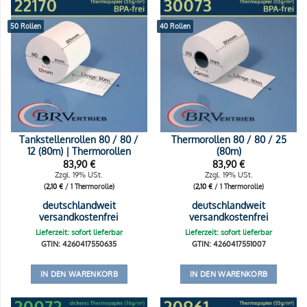
50 Rollen
40 Rollen
Tankstellenrollen 80 / 80 /
Thermorollen 80 / 80 / 25
12 (80m) | Thermorollen
(80m)
83,90
€
83,90
€
Zzgl. 19% USt.
Zzgl. 19% USt.
(
2,10
€
/ 1 Thermorolle)
(
2,10
€
/ 1 Thermorolle)
deutschlandweit
deutschlandweit
versandkostenfrei
versandkostenfrei
Lieferzeit: sofort lieferbar
Lieferzeit: sofort lieferbar
GTIN: 4260417550635
GTIN: 4260417551007
IN DEN WARENKORB
IN DEN WARENKORB