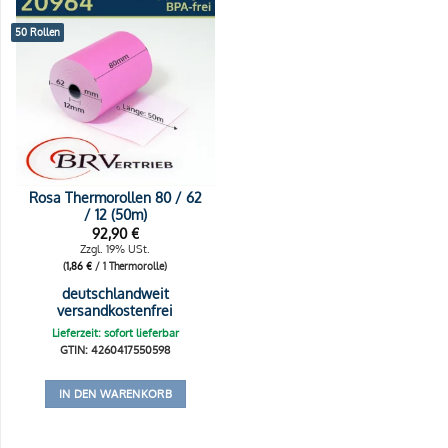
50 Rollen
Rosa Thermorollen 80 / 62
/ 12 (50m)
92,90
€
Zzgl. 19% USt.
(
1,86
€
/ 1 Thermorolle)
deutschlandweit
versandkostenfrei
Lieferzeit: sofort lieferbar
GTIN: 4260417550598
IN DEN WARENKORB