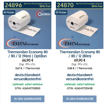
40 Rollen
50 Rollen
Thermorollen Economy 80
Thermorollen Economy 80
/ 80 / 12 (96m) | OptiBon
/ 80 / 12 (80m)
66,90
€
69,90
€
Zzgl. 19% USt.
Zzgl. 19% USt.
(
1,67
€
/ 1 Thermorolle)
(
1,40
€
/ 1 Thermorolle)
deutschlandweit
deutschlandweit
versandkostenfrei
versandkostenfrei
Lieferzeit: sofort lieferbar
Lieferzeit: sofort lieferbar
GTIN: 4260417551830
GTIN: 4260417551458
IN DEN WARENKORB
IN DEN WARENKORB