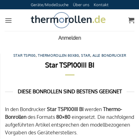
Zum
Geräte/Modellsuche
Über uns
Kontakt
Inhalt
springen
Anmelden
STAR TSP100
,
THERMOROLLEN 80X80
,
STAR
,
ALLE BONDRUCKER
Star TSP100III BI
DIESE BONROLLEN SIND BESTENS GEEIGNET
In den Bondrucker
Star TSP100III BI
werden
Thermo-
Bonrollen
des Formats
80×80
eingesetzt. Die nachfolgend
aufgeführten Artikel entsprechen den modellbezogenen
Vorgaben des Geräteherstellers.