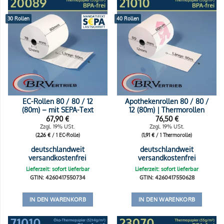
30 Rollen
40 Rollen
EC-Rollen 80 / 80 / 12
Apothekenrollen 80 / 80 /
(80m) – mit SEPA-Text
12 (80m) | Thermorollen
67,90
€
76,50
€
Zzgl. 19% USt.
Zzgl. 19% USt.
(
2,26
€
/ 1 EC-Rolle)
(
1,91
€
/ 1 Thermorolle)
deutschlandweit
deutschlandweit
versandkostenfrei
versandkostenfrei
Lieferzeit: sofort lieferbar
Lieferzeit: sofort lieferbar
GTIN: 4260417550734
GTIN: 4260417550628
IN DEN WARENKORB
IN DEN WARENKORB