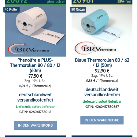
40 Rollen
50 Rollen
Phenolfreie PLUS-
Blaue Thermorollen 80 / 62
Thermorollen 80 / 80 / 12
/ 12 (50m)
(60m)
92,90
€
77,50
€
Zzgl. 19% USt.
Zzgl. 19% USt.
(
1,86
€
/ 1 Thermorolle)
(
1,94
€
/ 1 Thermorolle)
deutschlandweit
deutschlandweit
versandkostenfrei
versandkostenfrei
Lieferzeit: sofort lieferbar
Lieferzeit: sofort lieferbar
GTIN: 4260417550567
GTIN: 4260417550116
IN DEN WARENKORB
IN DEN WARENKORB