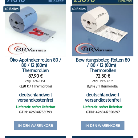
40 Rollen
40 Rollen
Öko-Apothekenrollen 80 /
Bewirtungsbeleg-Rollen 80
80 / 12 (80m) |
/ 80 / 12 (80m) |
Thermorollen
Thermorollen
87,90
€
72,50
€
Zzgl. 19% USt.
Zzgl. 19% USt.
(
2,20
€
/ 1 Thermorolle)
(
1,81
€
/ 1 Thermorolle)
deutschlandweit
deutschlandweit
versandkostenfrei
versandkostenfrei
Lieferzeit: sofort lieferbar
Lieferzeit: sofort lieferbar
GTIN: 4260417551793
GTIN: 4260417550697
IN DEN WARENKORB
IN DEN WARENKORB