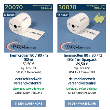
30 Rollen
45 Rollen
Thermorollen 80 / 80 / 12
Thermorollen 80 / 80 / 12
(80m)
(80m) im Sparpack
53,50
€
69,50
€
Zzgl. 19% USt.
Zzgl. 19% USt.
(
1,78
€
/ 1 Thermorolle)
(
1,54
€
/ 1 Thermorolle)
deutschlandweit
deutschlandweit
versandkostenfrei
versandkostenfrei
Lieferzeit: sofort lieferbar
Lieferzeit: sofort lieferbar
GTIN: 4260417550246
GTIN: 4260417550000
IN DEN WARENKORB
IN DEN WARENKORB