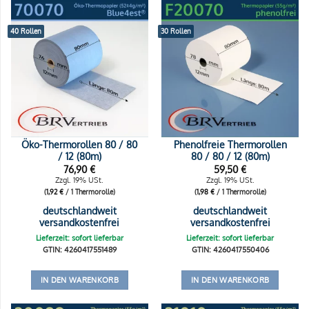
40 Rollen
30 Rollen
Öko-Thermorollen 80 / 80
Phenolfreie Thermorollen
/ 12 (80m)
80 / 80 / 12 (80m)
76,90
€
59,50
€
Zzgl. 19% USt.
Zzgl. 19% USt.
(
1,92
€
/ 1 Thermorolle)
(
1,98
€
/ 1 Thermorolle)
deutschlandweit
deutschlandweit
versandkostenfrei
versandkostenfrei
Lieferzeit: sofort lieferbar
Lieferzeit: sofort lieferbar
GTIN: 4260417551489
GTIN: 4260417550406
IN DEN WARENKORB
IN DEN WARENKORB