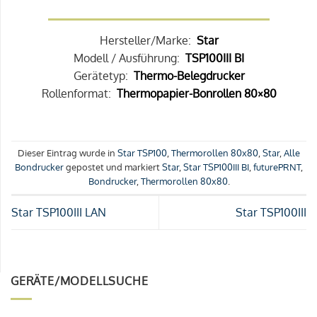
Hersteller/Marke:
Star
Modell / Ausführung:
TSP100III BI
Gerätetyp:
Thermo-Belegdrucker
Rollenformat:
Thermopapier-Bonrollen 80×80
Dieser Eintrag wurde in
Star TSP100
,
Thermorollen 80x80
,
Star
,
Alle
Bondrucker
gepostet und markiert
Star
,
Star TSP100III BI
,
futurePRNT
,
Bondrucker
,
Thermorollen 80x80
.
Star TSP100III LAN
Star TSP100III
GERÄTE/MODELLSUCHE