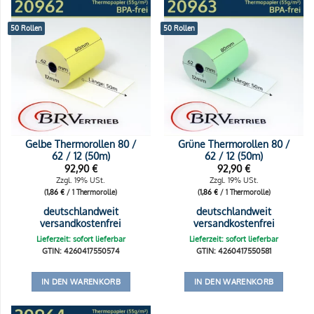
50 Rollen
50 Rollen
Gelbe Thermorollen 80 /
Grüne Thermorollen 80 /
62 / 12 (50m)
62 / 12 (50m)
92,90
€
92,90
€
Zzgl. 19% USt.
Zzgl. 19% USt.
(
1,86
€
/ 1 Thermorolle)
(
1,86
€
/ 1 Thermorolle)
deutschlandweit
deutschlandweit
versandkostenfrei
versandkostenfrei
Lieferzeit: sofort lieferbar
Lieferzeit: sofort lieferbar
GTIN: 4260417550574
GTIN: 4260417550581
IN DEN WARENKORB
IN DEN WARENKORB