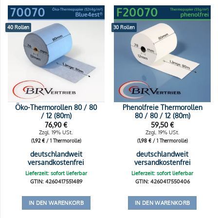
40 Rollen
30 Rollen
Öko-Thermorollen 80 / 80
Phenolfreie Thermorollen
/ 12 (80m)
80 / 80 / 12 (80m)
76,90
€
59,50
€
Zzgl. 19% USt.
Zzgl. 19% USt.
(
1,92
€
/ 1 Thermorolle)
(
1,98
€
/ 1 Thermorolle)
deutschlandweit
deutschlandweit
versandkostenfrei
versandkostenfrei
Lieferzeit: sofort lieferbar
Lieferzeit: sofort lieferbar
GTIN: 4260417551489
GTIN: 4260417550406
IN DEN WARENKORB
IN DEN WARENKORB