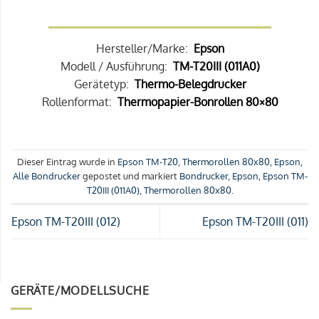
Hersteller/Marke:
Epson
Modell / Ausführung:
TM-T20III (011A0)
Gerätetyp:
Thermo-Belegdrucker
Rollenformat:
Thermopapier-Bonrollen 80×80
Dieser Eintrag wurde in
Epson TM-T20
,
Thermorollen 80x80
,
Epson
,
Alle Bondrucker
gepostet und markiert
Bondrucker
,
Epson
,
Epson TM-
T20III (011A0)
,
Thermorollen 80x80
.
Epson TM-T20III (012)
Epson TM-T20III (011)
GERÄTE/MODELLSUCHE