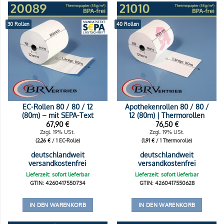
30 Rollen
40 Rollen
EC-Rollen 80 / 80 / 12
Apothekenrollen 80 / 80 /
(80m) – mit SEPA-Text
12 (80m) | Thermorollen
67,90
€
76,50
€
Zzgl. 19% USt.
Zzgl. 19% USt.
(
2,26
€
/ 1 EC-Rolle)
(
1,91
€
/ 1 Thermorolle)
deutschlandweit
deutschlandweit
versandkostenfrei
versandkostenfrei
Lieferzeit: sofort lieferbar
Lieferzeit: sofort lieferbar
GTIN: 4260417550734
GTIN: 4260417550628
IN DEN WARENKORB
IN DEN WARENKORB