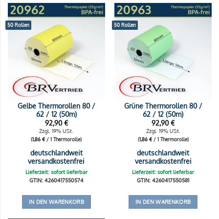
50 Rollen
50 Rollen
Gelbe Thermorollen 80 /
Grüne Thermorollen 80 /
62 / 12 (50m)
62 / 12 (50m)
92,90
€
92,90
€
Zzgl. 19% USt.
Zzgl. 19% USt.
(
1,86
€
/ 1 Thermorolle)
(
1,86
€
/ 1 Thermorolle)
deutschlandweit
deutschlandweit
versandkostenfrei
versandkostenfrei
Lieferzeit: sofort lieferbar
Lieferzeit: sofort lieferbar
GTIN: 4260417550574
GTIN: 4260417550581
IN DEN WARENKORB
IN DEN WARENKORB