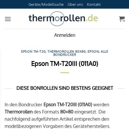
Zum
Geräte/Modellsuche
Über uns
Kontakt
Inhalt
springen
Anmelden
EPSON TM-T20
,
THERMOROLLEN 80X80
,
EPSON
,
ALLE
BONDRUCKER
Epson TM-T20III (011A0)
DIESE BONROLLEN SIND BESTENS GEEIGNET
In den Bondrucker
Epson TM-T20III (011A0)
werden
Thermorollen
des Formats
80×80
eingesetzt. Die
nachfolgend aufgeführten Artikel entsprechen den
modellbezogenen Vorgaben des Geräteherstellers.