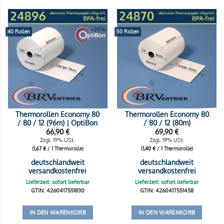
40 Rollen
50 Rollen
Thermorollen Economy 80
Thermorollen Economy 80
/ 80 / 12 (96m) | OptiBon
/ 80 / 12 (80m)
66,90
€
69,90
€
Zzgl. 19% USt.
Zzgl. 19% USt.
(
1,67
€
/ 1 Thermorolle)
(
1,40
€
/ 1 Thermorolle)
deutschlandweit
deutschlandweit
versandkostenfrei
versandkostenfrei
Lieferzeit: sofort lieferbar
Lieferzeit: sofort lieferbar
GTIN: 4260417551830
GTIN: 4260417551458
IN DEN WARENKORB
IN DEN WARENKORB