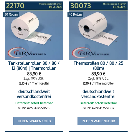
50 Rollen
40 Rollen
Tankstellenrollen 80 / 80 /
Thermorollen 80 / 80 / 25
12 (80m) | Thermorollen
(80m)
83,90
€
83,90
€
Zzgl. 19% USt.
Zzgl. 19% USt.
(
2,10
€
/ 1 Thermorolle)
(
2,10
€
/ 1 Thermorolle)
deutschlandweit
deutschlandweit
versandkostenfrei
versandkostenfrei
Lieferzeit: sofort lieferbar
Lieferzeit: sofort lieferbar
GTIN: 4260417550635
GTIN: 4260417551007
IN DEN WARENKORB
IN DEN WARENKORB