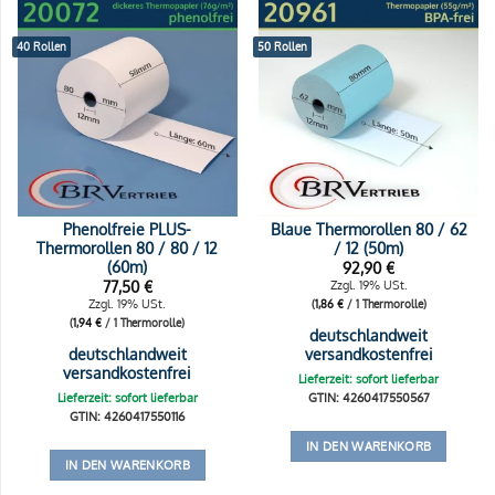
40 Rollen
50 Rollen
Phenolfreie PLUS-
Blaue Thermorollen 80 / 62
Thermorollen 80 / 80 / 12
/ 12 (50m)
(60m)
92,90
€
77,50
€
Zzgl. 19% USt.
Zzgl. 19% USt.
(
1,86
€
/ 1 Thermorolle)
(
1,94
€
/ 1 Thermorolle)
deutschlandweit
deutschlandweit
versandkostenfrei
versandkostenfrei
Lieferzeit: sofort lieferbar
Lieferzeit: sofort lieferbar
GTIN: 4260417550567
GTIN: 4260417550116
IN DEN WARENKORB
IN DEN WARENKORB