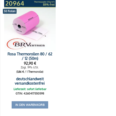
50 Rollen
Rosa Thermorollen 80 / 62
/ 12 (50m)
92,90
€
Zzgl. 19% USt.
(
1,86
€
/ 1 Thermorolle)
deutschlandweit
versandkostenfrei
Lieferzeit: sofort lieferbar
GTIN: 4260417550598
IN DEN WARENKORB