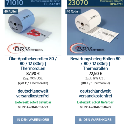
40 Rollen
40 Rollen
Öko-Apothekenrollen 80 /
Bewirtungsbeleg-Rollen 80
80 / 12 (80m) |
/ 80 / 12 (80m) |
Thermorollen
Thermorollen
87,90
€
72,50
€
Zzgl. 19% USt.
Zzgl. 19% USt.
(
2,20
€
/ 1 Thermorolle)
(
1,81
€
/ 1 Thermorolle)
deutschlandweit
deutschlandweit
versandkostenfrei
versandkostenfrei
Lieferzeit: sofort lieferbar
Lieferzeit: sofort lieferbar
GTIN: 4260417551793
GTIN: 4260417550697
IN DEN WARENKORB
IN DEN WARENKORB