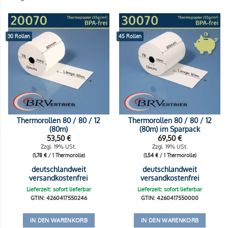
30 Rollen
45 Rollen
Thermorollen 80 / 80 / 12
Thermorollen 80 / 80 / 12
(80m)
(80m) im Sparpack
53,50
€
69,50
€
Zzgl. 19% USt.
Zzgl. 19% USt.
(
1,78
€
/ 1 Thermorolle)
(
1,54
€
/ 1 Thermorolle)
deutschlandweit
deutschlandweit
versandkostenfrei
versandkostenfrei
Lieferzeit: sofort lieferbar
Lieferzeit: sofort lieferbar
GTIN: 4260417550246
GTIN: 4260417550000
IN DEN WARENKORB
IN DEN WARENKORB