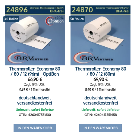
40 Rollen
50 Rollen
Thermorollen Economy 80
Thermorollen Economy 80
/ 80 / 12 (96m) | OptiBon
/ 80 / 12 (80m)
66,90
€
69,90
€
Zzgl. 19% USt.
Zzgl. 19% USt.
(
1,67
€
/ 1 Thermorolle)
(
1,40
€
/ 1 Thermorolle)
deutschlandweit
deutschlandweit
versandkostenfrei
versandkostenfrei
Lieferzeit: sofort lieferbar
Lieferzeit: sofort lieferbar
GTIN: 4260417551830
GTIN: 4260417551458
IN DEN WARENKORB
IN DEN WARENKORB