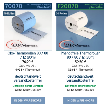
40 Rollen
30 Rollen
Öko-Thermorollen 80 / 80
Phenolfreie Thermorollen
/ 12 (80m)
80 / 80 / 12 (80m)
76,90
€
59,50
€
Zzgl. 19% USt.
Zzgl. 19% USt.
(
1,92
€
/ 1 Thermorolle)
(
1,98
€
/ 1 Thermorolle)
deutschlandweit
deutschlandweit
versandkostenfrei
versandkostenfrei
Lieferzeit: sofort lieferbar
Lieferzeit: sofort lieferbar
GTIN: 4260417551489
GTIN: 4260417550406
IN DEN WARENKORB
IN DEN WARENKORB