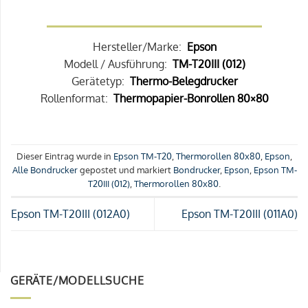
Hersteller/Marke:
Epson
Modell / Ausführung:
TM-T20III (012)
Gerätetyp:
Thermo-Belegdrucker
Rollenformat:
Thermopapier-Bonrollen 80×80
Dieser Eintrag wurde in
Epson TM-T20
,
Thermorollen 80x80
,
Epson
,
Alle Bondrucker
gepostet und markiert
Bondrucker
,
Epson
,
Epson TM-
T20III (012)
,
Thermorollen 80x80
.
Epson TM-T20III (012A0)
Epson TM-T20III (011A0)
GERÄTE/MODELLSUCHE