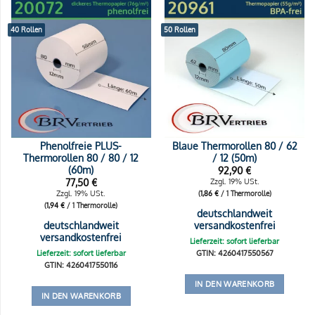
40 Rollen
50 Rollen
Phenolfreie PLUS-
Blaue Thermorollen 80 / 62
Thermorollen 80 / 80 / 12
/ 12 (50m)
(60m)
92,90
€
77,50
€
Zzgl. 19% USt.
Zzgl. 19% USt.
(
1,86
€
/ 1 Thermorolle)
(
1,94
€
/ 1 Thermorolle)
deutschlandweit
deutschlandweit
versandkostenfrei
versandkostenfrei
Lieferzeit: sofort lieferbar
Lieferzeit: sofort lieferbar
GTIN: 4260417550567
GTIN: 4260417550116
IN DEN WARENKORB
IN DEN WARENKORB