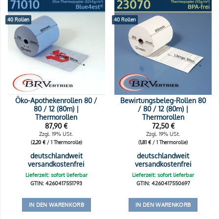
40 Rollen
40 Rollen
Öko-Apothekenrollen 80 /
Bewirtungsbeleg-Rollen 80
80 / 12 (80m) |
/ 80 / 12 (80m) |
Thermorollen
Thermorollen
87,90
€
72,50
€
Zzgl. 19% USt.
Zzgl. 19% USt.
(
2,20
€
/ 1 Thermorolle)
(
1,81
€
/ 1 Thermorolle)
deutschlandweit
deutschlandweit
versandkostenfrei
versandkostenfrei
Lieferzeit: sofort lieferbar
Lieferzeit: sofort lieferbar
GTIN: 4260417551793
GTIN: 4260417550697
IN DEN WARENKORB
IN DEN WARENKORB