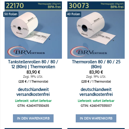
50 Rollen
40 Rollen
Tankstellenrollen 80 / 80 /
Thermorollen 80 / 80 / 25
12 (80m) | Thermorollen
(80m)
83,90
€
83,90
€
Zzgl. 19% USt.
Zzgl. 19% USt.
(
2,10
€
/ 1 Thermorolle)
(
2,10
€
/ 1 Thermorolle)
deutschlandweit
deutschlandweit
versandkostenfrei
versandkostenfrei
Lieferzeit: sofort lieferbar
Lieferzeit: sofort lieferbar
GTIN: 4260417550635
GTIN: 4260417551007
IN DEN WARENKORB
IN DEN WARENKORB