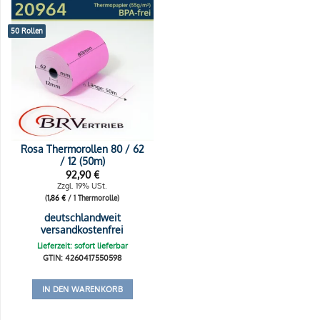
50 Rollen
Rosa Thermorollen 80 / 62
/ 12 (50m)
92,90
€
Zzgl. 19% USt.
(
1,86
€
/ 1 Thermorolle)
deutschlandweit
versandkostenfrei
Lieferzeit: sofort lieferbar
GTIN: 4260417550598
IN DEN WARENKORB