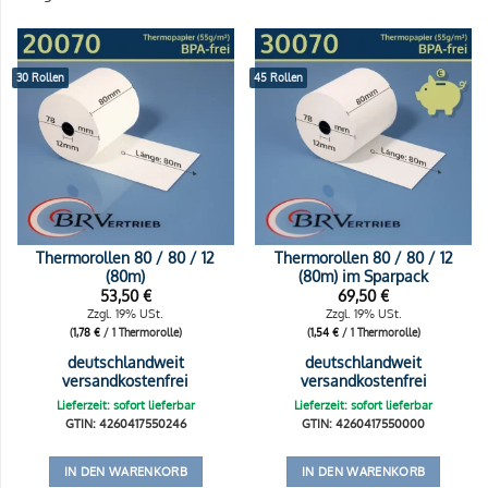
30 Rollen
45 Rollen
Thermorollen 80 / 80 / 12
Thermorollen 80 / 80 / 12
(80m)
(80m) im Sparpack
53,50
€
69,50
€
Zzgl. 19% USt.
Zzgl. 19% USt.
(
1,78
€
/ 1 Thermorolle)
(
1,54
€
/ 1 Thermorolle)
deutschlandweit
deutschlandweit
versandkostenfrei
versandkostenfrei
Lieferzeit: sofort lieferbar
Lieferzeit: sofort lieferbar
GTIN: 4260417550246
GTIN: 4260417550000
IN DEN WARENKORB
IN DEN WARENKORB