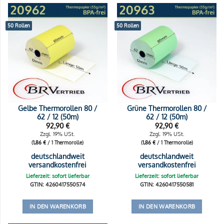
50 Rollen
50 Rollen
Gelbe Thermorollen 80 /
Grüne Thermorollen 80 /
62 / 12 (50m)
62 / 12 (50m)
92,90
€
92,90
€
Zzgl. 19% USt.
Zzgl. 19% USt.
(
1,86
€
/ 1 Thermorolle)
(
1,86
€
/ 1 Thermorolle)
deutschlandweit
deutschlandweit
versandkostenfrei
versandkostenfrei
Lieferzeit: sofort lieferbar
Lieferzeit: sofort lieferbar
GTIN: 4260417550574
GTIN: 4260417550581
IN DEN WARENKORB
IN DEN WARENKORB