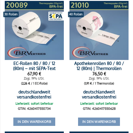
30 Rollen
40 Rollen
EC-Rollen 80 / 80 / 12
Apothekenrollen 80 / 80 /
(80m) – mit SEPA-Text
12 (80m) | Thermorollen
67,90
€
76,50
€
Zzgl. 19% USt.
Zzgl. 19% USt.
(
2,26
€
/ 1 EC-Rolle)
(
1,91
€
/ 1 Thermorolle)
deutschlandweit
deutschlandweit
versandkostenfrei
versandkostenfrei
Lieferzeit: sofort lieferbar
Lieferzeit: sofort lieferbar
GTIN: 4260417550734
GTIN: 4260417550628
IN DEN WARENKORB
IN DEN WARENKORB